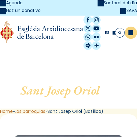
Agenda
Santoral del día
SAVA
Haz un donativo
Facebook
Instagram
X / Twitter
YouTube
ES
Me
Buscar
WhatsApp
Flickr
Radio Estel
Catalunya Cristi
Sant Josep Oriol
, de
Barcelona (Basílica)
Home
Las parroquias
Sant Josep Oriol (Basílica)