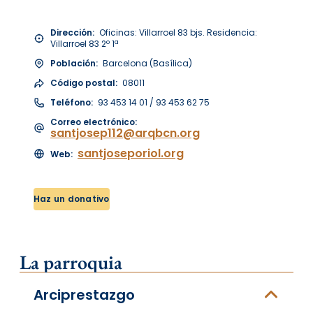
Dirección:
Oficinas: Villarroel 83 bjs. Residencia:
Villarroel 83 2º 1ª
Población:
Barcelona (Basílica)
Código postal:
08011
Teléfono:
93 453 14 01 / 93 453 62 75
Correo electrónico:
santjosep112@arqbcn.org
santjoseporiol.org
Web:
Haz un donativo
La parroquia
Arciprestazgo