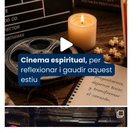
www.vaticannews.va/es/iglesia/news/2026-
07/carmina-historia-depresion-papa-viaje-
espana-testimoni...
Foto
View on Facebook
·
Share
Arquebisbat de Barcelona
2 weeks ago
«Avui les santes Juliana i Semproniana ens
ajuden a alçar la mirada»
Mons. Sergi Gordo, bisbe de Tortosa, ha
presidit aquest 27 de juliol la missa de Les
Santes de Mataró.
🔗
tinyurl.com/cvu5jmbk
📸 J. Merino