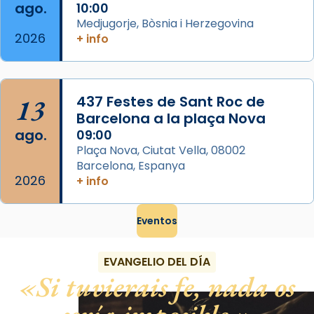
ago.
10:00
View on Facebook
·
Share
Medjugorje, Bòsnia i Herzegovina
2026
+ info
13
437 Festes de Sant Roc de
Barcelona a la plaça Nova
ago.
09:00
Plaça Nova, Ciutat Vella, 08002
Barcelona, Espanya
2026
+ info
Eventos
EVANGELIO DEL DÍA
Si tuvierais fe, nada os