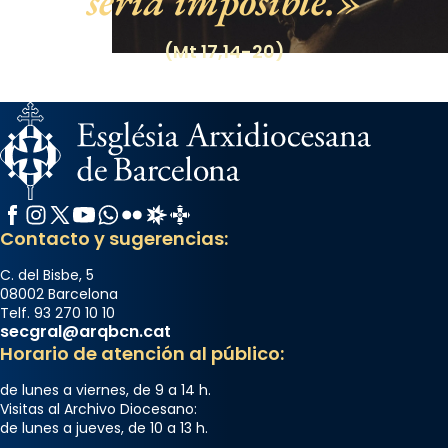
sería imposible.
(Mt 17,14-20)
Facebook
Instagram
X / Twitter
YouTube
WhatsApp
Flickr
Radio Estel
Catalunya Cristiana
Contacto y sugerencias:
C. del Bisbe, 5
08002 Barcelona
Telf. 93 270 10 10
secgral@arqbcn.cat
Horario de atención al público:
de lunes a viernes, de 9 a 14 h.
Visitas al Archivo Diocesano:
de lunes a jueves, de 10 a 13 h.