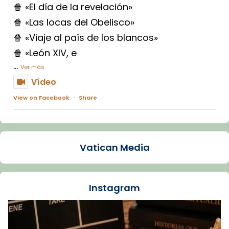
🍿 «El día de la revelación»
🍿 «Las locas del Obelisco»
🍿 «Viaje al país de los blancos»
🍿 «León XIV, e
...
Ver más
Vídeo
View on Facebook
·
Share
Arquebisbat de Barcelona
1 week ago
Vatican Media
La Carmina va patir depressió. Fa gairebé
dos mesos, a l'Estadi Lluís Companys, la
jove va fer arribar el seu testimoni al papa
Instagram
Lleó XIV.
Recupera l'entrevista comp
Vatican
tican News 👇
News