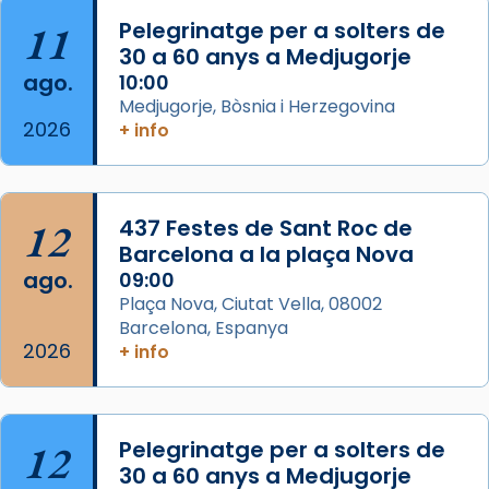
11
Pelegrinatge per a solters de
View on Facebook
·
Share
30 a 60 anys a Medjugorje
ago.
10:00
Arquebisbat de Barcelona
Medjugorje, Bòsnia i Herzegovina
2 weeks ago
2026
+ info
Memòria de les santes Juliana i
Semproniana, verges i màrtirs.
Acompanyant la història de sant Cugat, a
12
437 Festes de Sant Roc de
partir de l’Edat Mitjana sorgeix la tradició
Barcelona a la plaça Nova
que les santes Juliana (“relatiu a Júlia”) i
ago.
09:00
Semproniana (“relatiu a Semprònia =
Plaça Nova, Ciutat Vella, 08002
eterna”) són deixebles seves. I l’any 1667, el
Barcelona, Espanya
2026
frare Joan Gaspar Roig, afirma en una obra
+ info
que les santes són filles de l’antiga Iluro.
Mataró en reivindicarà les relíq
...
Ver más
12
Pelegrinatge per a solters de
Foto
30 a 60 anys a Medjugorje