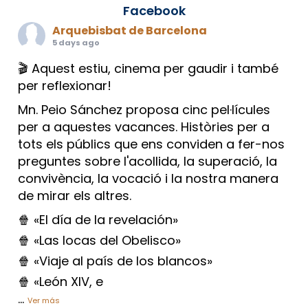
Facebook
Arquebisbat de Barcelona
5 days ago
🎬 Aquest estiu, cinema per gaudir i també
per reflexionar!
Mn. Peio Sánchez proposa cinc pel·lícules
per a aquestes vacances. Històries per a
tots els públics que ens conviden a fer-nos
preguntes sobre l'acollida, la superació, la
convivència, la vocació i la nostra manera
de mirar els altres.
🍿 «El día de la revelación»
🍿 «Las locas del Obelisco»
🍿 «Viaje al país de los blancos»
🍿 «León XIV, e
...
Ver más