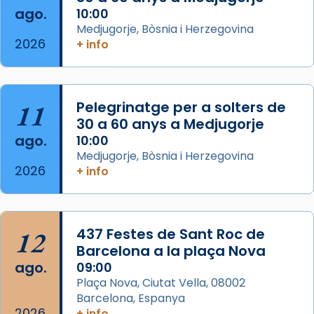
ago.
10:00
Aquest dilluns, 27 de juliol, ha tingut lloc la
Medjugorje, Bòsnia i Herzegovina
missa d’acció de gràcies en agraïment al
2026
+ info
comitè organitzador de la visita apostòlica
del Sant Pare Lleó XIV a Barcelona, i als
col·laboradors, a la Catedral de Barcelona.
11
Pelegrinatge per a solters de
L’arquebisbe de Barcelona, el cardenal Joan
30 a 60 anys a Medjugorje
Josep Omella, ha presidit la missa i l’ha
ago.
10:00
concelebrat el bisbe auxiliar de Barcelona,
Medjugorje, Bòsnia i Herzegovina
Mons. David Abadías.
2026
+ info
📸 Dr. G. Simón
Foto
12
437 Festes de Sant Roc de
View on Facebook
·
Share
Barcelona a la plaça Nova
ago.
09:00
Arquebisbat de Barcelona
Plaça Nova, Ciutat Vella, 08002
2 weeks ago
Barcelona, Espanya
Memòria de les santes Juliana i
2026
+ info