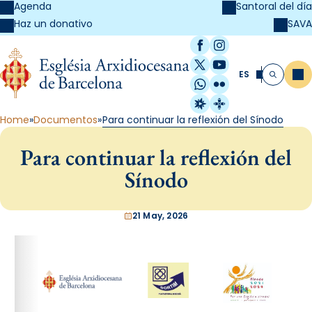
Agenda
Santoral del día
SAVA
Haz un donativo
Facebook
Instagram
X / Twitter
YouTube
ES
Me
Buscar
WhatsApp
Flickr
Radio Estel
Catalunya Cristi
Home
Documentos
Para continuar la reflexión del Sínodo
Para continuar la reflexión del
Sínodo
21 May, 2026