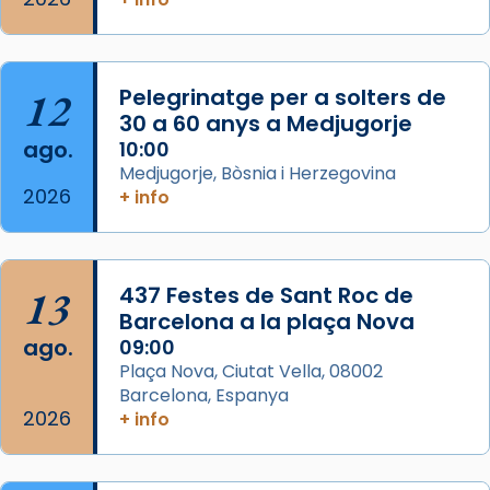
Semproniana, verges i màrtirs.
Acompanyant la història de sant Cugat, a
partir de l’Edat Mitjana sorgeix la tradició
12
Pelegrinatge per a solters de
que les santes Juliana (“relatiu a Júlia”) i
30 a 60 anys a Medjugorje
Semproniana (“relatiu a Semprònia =
ago.
10:00
eterna”) són deixebles seves. I l’any 1667, el
Medjugorje, Bòsnia i Herzegovina
2026
frare Joan Gaspar Roig, afirma en una obra
+ info
que les santes són filles de l’antiga Iluro.
Mataró en reivindicarà les relíq
...
Ver más
13
437 Festes de Sant Roc de
Foto
Barcelona a la plaça Nova
ago.
09:00
View on Facebook
·
Share
Plaça Nova, Ciutat Vella, 08002
Barcelona, Espanya
2026
+ info