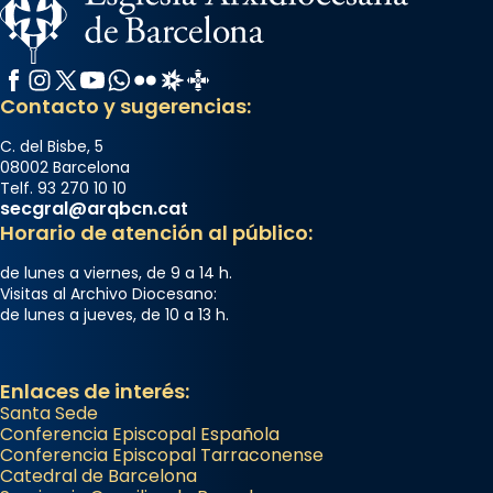
Facebook
Instagram
X / Twitter
YouTube
WhatsApp
Flickr
Radio Estel
Catalunya Cristiana
Contacto y sugerencias:
C. del Bisbe, 5
08002 Barcelona
Telf. 93 270 10 10
secgral@arqbcn.cat
Horario de atención al público:
de lunes a viernes, de 9 a 14 h.
Visitas al Archivo Diocesano:
de lunes a jueves, de 10 a 13 h.
Enlaces de interés:
Santa Sede
Conferencia Episcopal Española
Conferencia Episcopal Tarraconense
Catedral de Barcelona