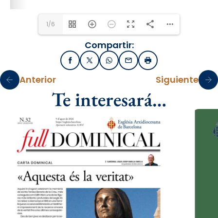
1/6
Compartir:
Facebook
X / Twitter
WhatsApp
Email
Imprimir
Anterior
Siguiente
Te interesará…