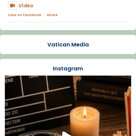
Vídeo
View on Facebook
·
Share
Arquebisbat de Barcelona
2 weeks ago
Vatican Media
La Carmina va patir depressió. Fa gairebé
dos mesos, a l'Estadi Lluís Companys, la
jove va fer arribar el seu testimoni al papa
Instagram
Lleó XIV.
Recupera l'entrevista comp
Vatican
tican News 👇
News
www.vaticannews.va/es/iglesia/news/2026-
07/carmina-historia-depresion-papa-viaje-
espana-testimoni...
Foto
View on Facebook
·
Share