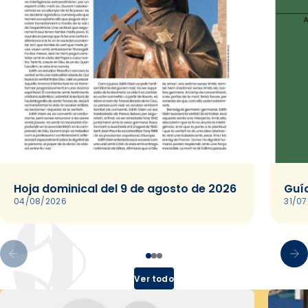
Hoja dominical del 9 de agosto de 2026
Guía
04/08/2026
31/0
Ver todo