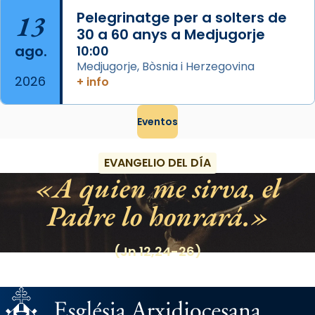
13
Pelegrinatge per a solters de
30 a 60 anys a Medjugorje
ago.
10:00
Medjugorje, Bòsnia i Herzegovina
2026
+ info
Eventos
EVANGELIO DEL DÍA
A quien me sirva, el
Padre lo honrará.
(Jn 12,24-26)