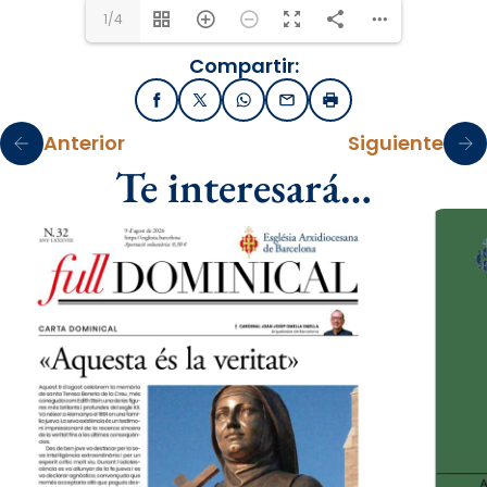
1/4
Compartir:
Facebook
X / Twitter
WhatsApp
Email
Imprimir
Anterior
Siguiente
Te interesará…