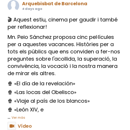
Arquebisbat de Barcelona
4 days ago
🎬 Aquest estiu, cinema per gaudir i també
per reflexionar!
Mn. Peio Sánchez proposa cinc pel·lícules
per a aquestes vacances. Històries per a
tots els públics que ens conviden a fer-nos
preguntes sobre l'acollida, la superació, la
convivència, la vocació i la nostra manera
de mirar els altres.
🍿 «El día de la revelación»
🍿 «Las locas del Obelisco»
🍿 «Viaje al país de los blancos»
🍿 «León XIV, e
...
Ver más
Vídeo