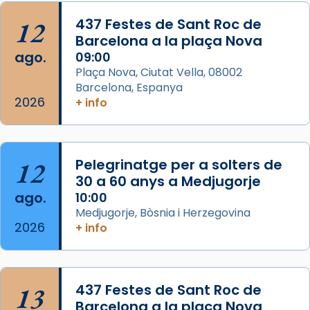
Acompanyant la història de sant Cugat, a
12
437 Festes de Sant Roc de
partir de l’Edat Mitjana sorgeix la tradició
Barcelona a la plaça Nova
que les santes Juliana (“relatiu a Júlia”) i
ago.
09:00
Semproniana (“relatiu a Semprònia =
Plaça Nova, Ciutat Vella, 08002
eterna”) són deixebles seves. I l’any 1667, el
Barcelona, Espanya
2026
frare Joan Gaspar Roig, afirma en una obra
+ info
que les santes són filles de l’antiga Iluro.
Mataró en reivindicarà les relíq
...
Ver más
12
Pelegrinatge per a solters de
Foto
30 a 60 anys a Medjugorje
ago.
10:00
View on Facebook
·
Share
Medjugorje, Bòsnia i Herzegovina
2026
+ info
13
437 Festes de Sant Roc de
Barcelona a la plaça Nova