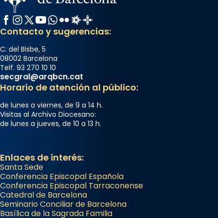
Facebook
Instagram
X / Twitter
YouTube
WhatsApp
Flickr
Radio Estel
Catalunya Cristiana
Contacto y sugerencias:
C. del Bisbe, 5
08002 Barcelona
Telf. 93 270 10 10
secgral@arqbcn.cat
Horario de atención al público:
de lunes a viernes, de 9 a 14 h.
Visitas al Archivo Diocesano:
de lunes a jueves, de 10 a 13 h.
Enlaces de interés:
Santa Sede
Conferencia Episcopal Española
Conferencia Episcopal Tarraconense
Catedral de Barcelona
Seminario Conciliar de Barcelona
Basílica de la Sagrada Familia