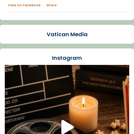
View on Facebook
·
Share
Arquebisbat de Barcelona
1 week ago
Vatican Media
La Carmina va patir depressió. Fa gairebé
dos mesos, a l'Estadi Lluís Companys, la
jove va fer arribar el seu testimoni al papa
Instagram
Lleó XIV.
Recupera l'entrevista comp
Vatican
tican News 👇
News
www.vaticannews.va/es/iglesia/news/2026-
07/carmina-historia-depresion-papa-viaje-
espana-testimoni...
Foto
View on Facebook
·
Share