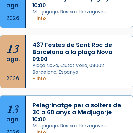
Semproniana (“relatiu a Semprònia =
ago.
10:00
eterna”) són deixebles seves. I l’any 1667, el
Medjugorje, Bòsnia i Herzegovina
2026
frare Joan Gaspar Roig, afirma en una obra
+ info
que les santes són filles de l’antiga Iluro.
Mataró en reivindicarà les relíq
...
Ver más
13
437 Festes de Sant Roc de
Foto
Barcelona a la plaça Nova
ago.
09:00
View on Facebook
·
Share
Plaça Nova, Ciutat Vella, 08002
Barcelona, Espanya
2026
+ info
13
Pelegrinatge per a solters de
30 a 60 anys a Medjugorje
ago.
10:00
Medjugorje, Bòsnia i Herzegovina
2026
+ info