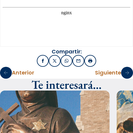
Compartir:
Facebook
X / Twitter
WhatsApp
Email
Imprimir
Anterior
Siguiente
Te interesará…