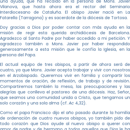
una ayuda, que ha recaído en la persona de Mons. Javier
Vilanova, que hasta ahora era el rector del Seminario
Interdiocesano de Cataluña. El obispo Javier nació en La
Fatarella (Tarragona) y es sacerdote de la diócesis de Tortosa.
Doy gracias a Dios por poder contar con más ayuda en la
misión de regir esta querida archidiócesis de Barcelona.
Agradezco al Santo Padre por haber accedido a mi petición. Y
agradezco también a Mons. Javier por haber respondido
generosamente a esta misión que le confía la Iglesia, en la
persona del Papa.
El actual equipo de tres obispos, a partir de ahora será de
cuatro, ya que Mons. Javier acepta trabajar y vivir con nosotros
en el Arzobispado. Queremos vivir en familia y compartir los
momentos de oración, de reflexión, de trabajo y de revisión.
Compartiremos también la mesa, las preocupaciones y las
alegrías que conlleva el pastoreo de una diócesis. Haz, Señor,
que seamos una comunidad unida a Cristo, que tengamos un
solo corazón y una sola alma (cf.
Ac
4,32).
Como el papa Francisco dijo el año pasado durante la homilía
de ordenación de cuatro nuevos obispos, yo también pido de
todo corazón que Dios ayude al nuevo obispo a querer con
amor de padre y de hermano a todos aquellos que Dios le ha