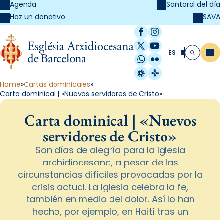
Agenda
Santoral del día
SAVA
Haz un donativo
Facebook
Instagram
X / Twitter
YouTube
ES
Me
Buscar
WhatsApp
Flickr
Radio Estel
Catalunya Cristi
Home
Cartas dominicales
Carta dominical | «Nuevos servidores de Cristo»
Carta dominical | «Nuevos
servidores de Cristo»
Son días de alegría para la Iglesia
archidiocesana, a pesar de las
circunstancias difíciles provocadas por la
crisis actual. La Iglesia celebra la fe,
también en medio del dolor. Así lo han
hecho, por ejemplo, en Haití tras un