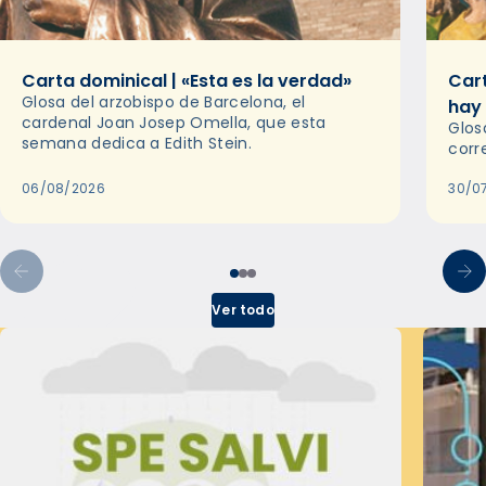
Carta dominical | «Esta es la verdad»
Cart
Glosa del arzobispo de Barcelona, el
hay
cardenal Joan Josep Omella, que esta
Glos
semana dedica a Edith Stein.
corr
06/08/2026
30/0
Ver todo