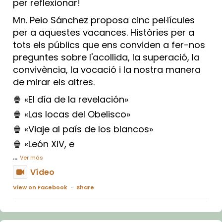
per reflexionar!
Mn. Peio Sánchez proposa cinc pel·lícules
per a aquestes vacances. Històries per a
tots els públics que ens conviden a fer-nos
preguntes sobre l'acollida, la superació, la
convivència, la vocació i la nostra manera
de mirar els altres.
🍿 «El día de la revelación»
🍿 «Las locas del Obelisco»
🍿 «Viaje al país de los blancos»
🍿 «León XIV, e
...
Ver más
Vídeo
View on Facebook
·
Share
Arquebisbat de Barcelona