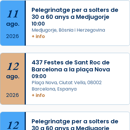
col·laboradors, a la Catedral de Barcelona.
11
Pelegrinatge per a solters de
L’arquebisbe de Barcelona, el cardenal Joan
30 a 60 anys a Medjugorje
Josep Omella, ha presidit la missa i l’ha
ago.
10:00
concelebrat el bisbe auxiliar de Barcelona,
Medjugorje, Bòsnia i Herzegovina
Mons. David Abadías.
2026
+ info
📸 Dr. G. Simón
Foto
12
437 Festes de Sant Roc de
View on Facebook
·
Share
Barcelona a la plaça Nova
ago.
09:00
Arquebisbat de Barcelona
Plaça Nova, Ciutat Vella, 08002
2 weeks ago
Barcelona, Espanya
Memòria de les santes Juliana i
2026
+ info
Semproniana, verges i màrtirs.
Acompanyant la història de sant Cugat, a
partir de l’Edat Mitjana sorgeix la tradició
12
Pelegrinatge per a solters de
que les santes Juliana (“relatiu a Júlia”) i
30 a 60 anys a Medjugorje