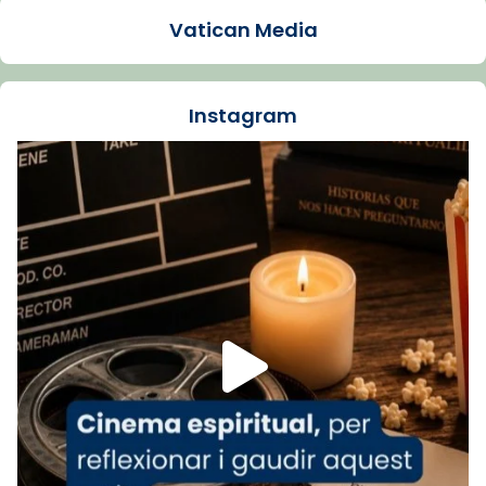
2 weeks ago
Vatican Media
La Carmina va patir depressió. Fa gairebé
dos mesos, a l'Estadi Lluís Companys, la
jove va fer arribar el seu testimoni al papa
Instagram
Lleó XIV.
Recupera l'entrevista comp
Vatican
tican News 👇
News
www.vaticannews.va/es/iglesia/news/2026-
07/carmina-historia-depresion-papa-viaje-
espana-testimoni...
Foto
View on Facebook
·
Share
Arquebisbat de Barcelona
2 weeks ago
«Avui les santes Juliana i Semproniana ens