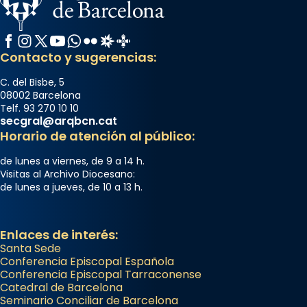
Facebook
Instagram
X / Twitter
YouTube
WhatsApp
Flickr
Radio Estel
Catalunya Cristiana
Contacto y sugerencias:
C. del Bisbe, 5
08002 Barcelona
Telf. 93 270 10 10
secgral@arqbcn.cat
Horario de atención al público:
de lunes a viernes, de 9 a 14 h.
Visitas al Archivo Diocesano:
de lunes a jueves, de 10 a 13 h.
Enlaces de interés:
Santa Sede
Conferencia Episcopal Española
Conferencia Episcopal Tarraconense
Catedral de Barcelona
Seminario Conciliar de Barcelona