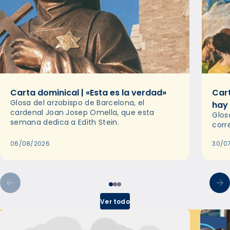
Carta dominical | «Esta es la verdad»
Cart
Glosa del arzobispo de Barcelona, el
hay
cardenal Joan Josep Omella, que esta
Glos
semana dedica a Edith Stein.
corr
06/08/2026
30/0
Ver todo