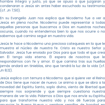
hombre íntegro y justo, ya que se opuso a que juzgaran y
condenaran a Jesús sin antes haber escuchado su testimonio
(cf.
Jn
7,50).
En su Evangelio Juan nos explica que Nicodemo fue a ver a
Jesús en plena noche. Nicodemo puede representar a todas
aquellas personas que buscamos a Dios en nuestras noches
oscuras, cuando no entendemos bien lo que nos ocurre o no
sabemos qué camino seguir en nuestra vida.
Jesús le hace a Nicodemo una preciosa catequesis en la que le
muestra el núcleo de nuestra fe. Cristo es nuestro Señor y
Salvador. Jesús fue enviado por Dios para que todo el que crea
en Él tenga vida eterna. Él espera de nosotros que le
respondamos con fe y amor. El que camina tras sus huellas
jamás andará en tinieblas, sino que tendrá la luz de la vida (cf.
Jn
8,12).
Jesús explica con ternura a Nicodemo que si quiere ver el Reino
de Dios tiene que nacer de nuevo. Le anima a que se abra a la
novedad del Espíritu Santo, soplo divino, viento de libertad que
siempre nos sorprende y que siempre cuestiona nuestra
manera de ver la vida. Pidamos a Dios que nos envíe su Espíritu
para que transforme nuestra vida y nos dé fuerzas para
anunciar la Buena Nueva y sembrar semillas de bondad en