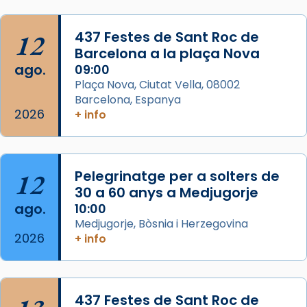
Semproniana, verges i màrtirs.
Acompanyant la història de sant Cugat, a
12
437 Festes de Sant Roc de
partir de l’Edat Mitjana sorgeix la tradició
Barcelona a la plaça Nova
que les santes Juliana (“relatiu a Júlia”) i
ago.
09:00
Semproniana (“relatiu a Semprònia =
Plaça Nova, Ciutat Vella, 08002
eterna”) són deixebles seves. I l’any 1667, el
Barcelona, Espanya
2026
frare Joan Gaspar Roig, afirma en una obra
+ info
que les santes són filles de l’antiga Iluro.
Mataró en reivindicarà les relíq
...
Ver más
12
Pelegrinatge per a solters de
Foto
30 a 60 anys a Medjugorje
ago.
10:00
View on Facebook
·
Share
Medjugorje, Bòsnia i Herzegovina
2026
+ info
437 Festes de Sant Roc de