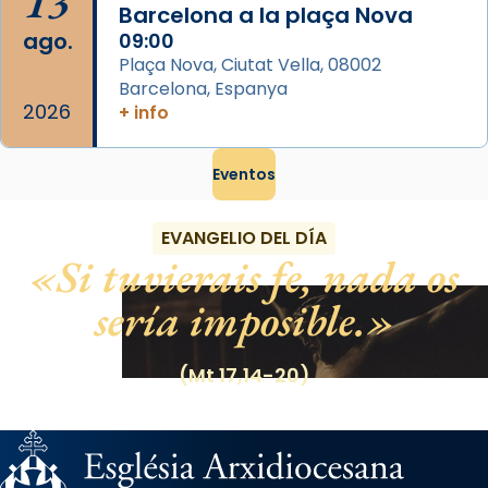
13
Barcelona a la plaça Nova
ago.
09:00
Plaça Nova, Ciutat Vella, 08002
Barcelona, Espanya
2026
+ info
Eventos
EVANGELIO DEL DÍA
Si tuvierais fe, nada os
sería imposible.
(Mt 17,14-20)