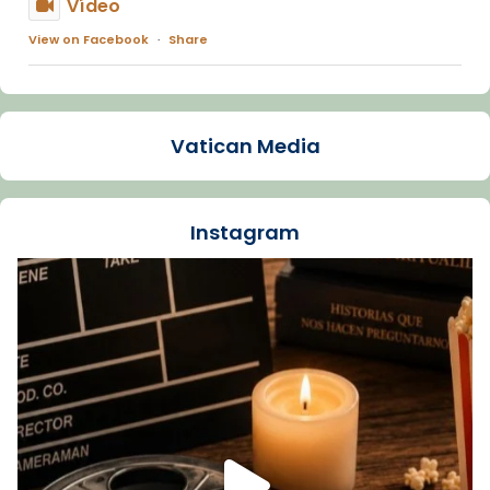
Vídeo
View on Facebook
·
Share
Arquebisbat de Barcelona
1 week ago
Vatican Media
La Carmina va patir depressió. Fa gairebé
dos mesos, a l'Estadi Lluís Companys, la
jove va fer arribar el seu testimoni al papa
Instagram
Lleó XIV.
Recupera l'entrevista comp
Vatican
tican News 👇
News
www.vaticannews.va/es/iglesia/news/2026-
07/carmina-historia-depresion-papa-viaje-
espana-testimoni...
Foto
View on Facebook
·
Share