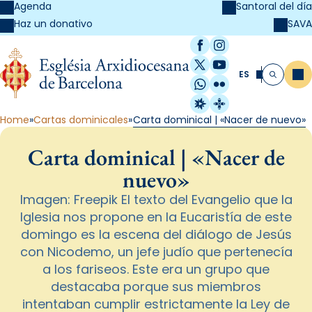
Agenda
Santoral del día
SAVA
Haz un donativo
Facebook
Instagram
X / Twitter
YouTube
ES
Me
Buscar
WhatsApp
Flickr
Radio Estel
Catalunya Cristi
Home
Cartas dominicales
Carta dominical | «Nacer de nuevo»
Carta dominical | «Nacer de
nuevo»
Imagen: Freepik El texto del Evangelio que la
Iglesia nos propone en la Eucaristía de este
domingo es la escena del diálogo de Jesús
con Nicodemo, un jefe judío que pertenecía
a los fariseos. Este era un grupo que
destacaba porque sus miembros
intentaban cumplir estrictamente la Ley de