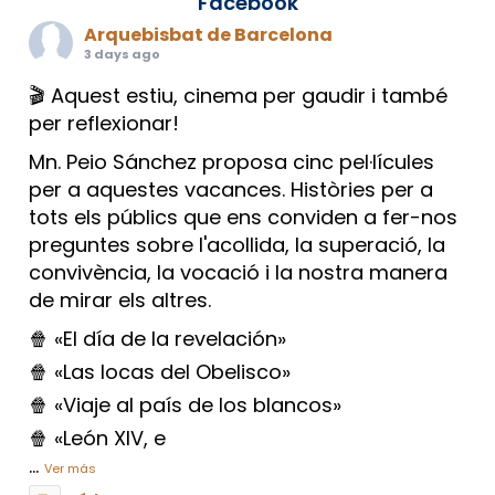
Facebook
Arquebisbat de Barcelona
3 days ago
🎬 Aquest estiu, cinema per gaudir i també
per reflexionar!
Mn. Peio Sánchez proposa cinc pel·lícules
per a aquestes vacances. Històries per a
tots els públics que ens conviden a fer-nos
preguntes sobre l'acollida, la superació, la
convivència, la vocació i la nostra manera
de mirar els altres.
🍿 «El día de la revelación»
🍿 «Las locas del Obelisco»
🍿 «Viaje al país de los blancos»
🍿 «León XIV, e
...
Ver más