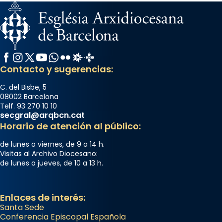
Facebook
Instagram
X / Twitter
YouTube
WhatsApp
Flickr
Radio Estel
Catalunya Cristiana
Contacto y sugerencias:
C. del Bisbe, 5
08002 Barcelona
Telf. 93 270 10 10
secgral@arqbcn.cat
Horario de atención al público:
de lunes a viernes, de 9 a 14 h.
Visitas al Archivo Diocesano:
de lunes a jueves, de 10 a 13 h.
Enlaces de interés:
Santa Sede
Conferencia Episcopal Española