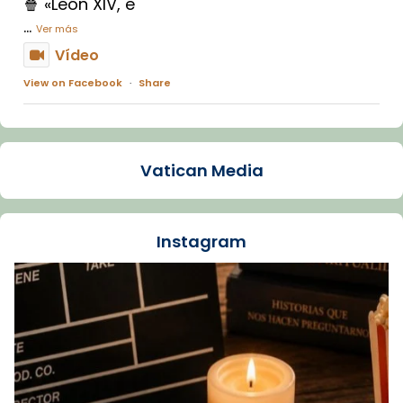
🍿 «León XIV, e
...
Ver más
Vídeo
View on Facebook
·
Share
Arquebisbat de Barcelona
1 week ago
Vatican Media
La Carmina va patir depressió. Fa gairebé
dos mesos, a l'Estadi Lluís Companys, la
jove va fer arribar el seu testimoni al papa
Instagram
Lleó XIV.
Recupera l'entrevista comp
Vatican
tican News 👇
News
www.vaticannews.va/es/iglesia/news/2026-
07/carmina-historia-depresion-papa-viaje-
espana-testimoni...