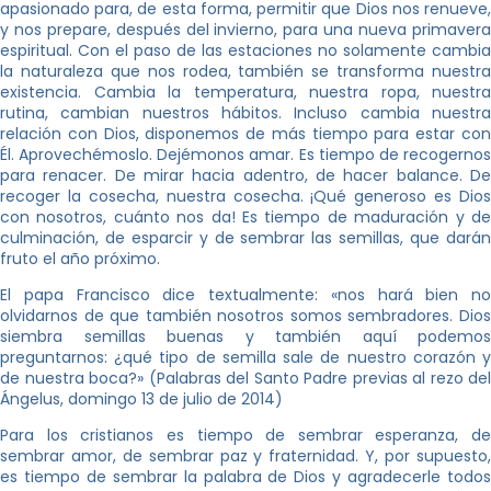
apasionado para, de esta forma, permitir que Dios nos renueve,
y nos prepare, después del invierno, para una nueva primavera
espiritual. Con el paso de las estaciones no solamente cambia
la naturaleza que nos rodea, también se transforma nuestra
existencia. Cambia la temperatura, nuestra ropa, nuestra
rutina, cambian nuestros hábitos. Incluso cambia nuestra
relación con Dios, disponemos de más tiempo para estar con
Él. Aprovechémoslo. Dejémonos amar. Es tiempo de recogernos
para renacer. De mirar hacia adentro, de hacer balance. De
recoger la cosecha, nuestra cosecha. ¡Qué generoso es Dios
con nosotros, cuánto nos da! Es tiempo de maduración y de
culminación, de esparcir y de sembrar las semillas, que darán
fruto el año próximo.
El papa Francisco dice textualmente: «nos hará bien no
olvidarnos de que también nosotros somos sembradores. Dios
siembra semillas buenas y también aquí podemos
preguntarnos: ¿qué tipo de semilla sale de nuestro corazón y
de nuestra boca?» (Palabras del Santo Padre previas al rezo del
Ángelus, domingo 13 de julio de 2014)
Para los cristianos es tiempo de sembrar esperanza, de
sembrar amor, de sembrar paz y fraternidad. Y, por supuesto,
es tiempo de sembrar la palabra de Dios y agradecerle todos