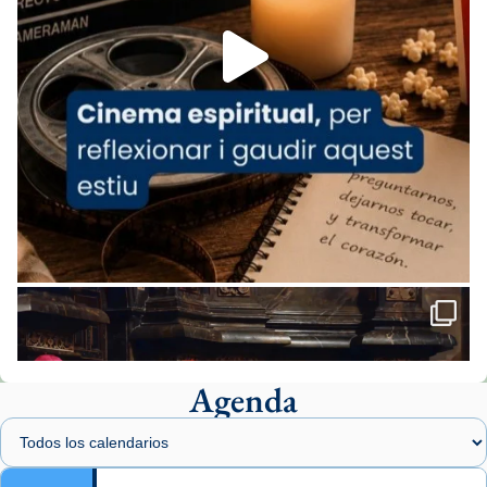
Foto
View on Facebook
·
Share
Arquebisbat de Barcelona
2 weeks ago
«Avui les santes Juliana i Semproniana ens
ajuden a alçar la mirada»
Mons. Sergi Gordo, bisbe de Tortosa, ha
presidit aquest 27 de juliol la missa de Les
Santes de Mataró.
🔗
tinyurl.com/cvu5jmbk
📸 J. Merino
Agenda
Foto
View on Facebook
·
Share