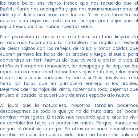
las hace bailar, ese viento fresco que nos recuerda que el
Espíritu Santo nos acompaña y que nos susurra suavemente al
oído que Jesús nos ama con locura. Y es que también en
nuestra vida espiritual, este es un tiempo para dejar que el
soplo fresco de Dios inunde nuestras vidas.
Si en primavera miramos más a la tierra, en otoño dirigimos la
mirada más hacia arriba. La naturaleza nos regala un festival
de cielos rojizos con los reflejos de la luz y tonos cálidos que
cubren primero las hojas de los árboles y luego el suelo, para
convertirse en fértil humus del que volverá a brotar la vida. El
otoño es tiempo de renovación, de desapego y de depuración,
representa la necesidad de «soltar» viejas actitudes, relaciones
marchitas e ideas caducas. Es como si Dios devolviera a la
tierra las hojas que en primavera entregó a los árboles.
Dejemos caer las hojas del alma, soltémoslo todo, dejemos que
muera el pasado, lo superfluo y dejemos espacio a lo nuevo.
Al igual que la naturaleza, nosotros también podemos
desapegarnos de todo lo que ya no da fruto para, así, poder
caminar más ligeros. El otoño nos recuerda que el arte de vivir
es cambiar las hojas sin perder las raíces. Porque, aunque se
caigan, el árbol sigue en pie. En otras ocasiones, necesitamos
cambiar el color de nuestra vida, darle un tono más cálido o