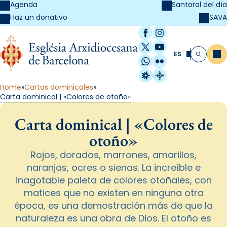
Agenda
Santoral del día
SAVA
Haz un donativo
Facebook
Instagram
X / Twitter
YouTube
ES
Me
Buscar
WhatsApp
Flickr
Radio Estel
Catalunya Cristi
Home
Cartas dominicales
Carta dominical | «Colores de otoño»
Carta dominical | «Colores de
otoño»
Rojos, dorados, marrones, amarillos,
naranjas, ocres o sienas. La increíble e
inagotable paleta de colores otoñales, con
matices que no existen en ninguna otra
época, es una demostración más de que la
naturaleza es una obra de Dios. El otoño es