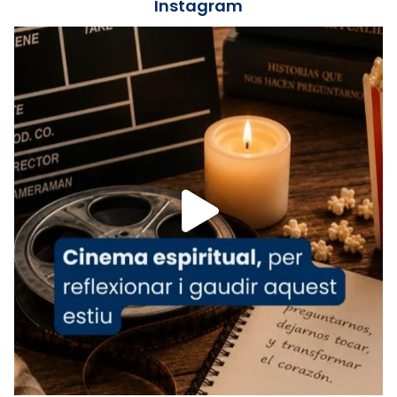
📸 J. Merino
Instagram
Foto
View on Facebook
·
Share
Arquebisbat de Barcelona
is at Catedral
de Barcelona.
1 week ago
Aquest dilluns, 27 de juliol, ha tingut lloc la
missa d’acció de gràcies en agraïment al
comitè organitzador de la visita apostòlica
del Sant Pare Lleó XIV a Barcelona, i als
col·laboradors, a la Catedral de Barcelona.
L’arquebisbe de Barcelona, el cardenal Joan
Josep Omella, ha presidit la missa i l’ha
concelebrat el bisbe auxiliar de Barcelona,
Mons. David Abadías.
📸 Dr. G. Simón