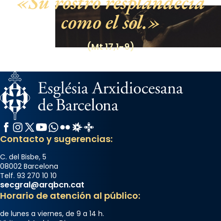
Su rostro resplandecía
como el sol.
(Mt 17,1-9)
Facebook
Instagram
X / Twitter
YouTube
WhatsApp
Flickr
Radio Estel
Catalunya Cristiana
Contacto y sugerencias:
C. del Bisbe, 5
08002 Barcelona
Telf. 93 270 10 10
secgral@arqbcn.cat
Horario de atención al público:
de lunes a viernes, de 9 a 14 h.