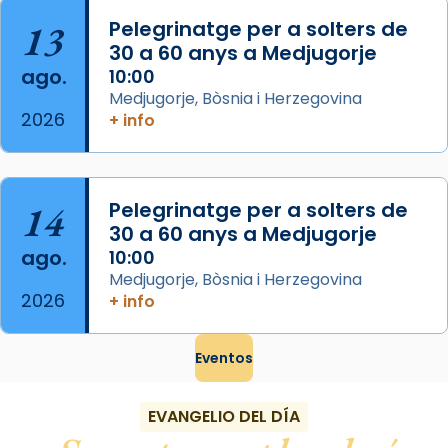
...
Ver más
13
Pelegrinatge per a solters de
Foto
30 a 60 anys a Medjugorje
View on Facebook
·
Share
ago.
10:00
Medjugorje, Bòsnia i Herzegovina
2026
+ info
14
Pelegrinatge per a solters de
30 a 60 anys a Medjugorje
ago.
10:00
Medjugorje, Bòsnia i Herzegovina
2026
+ info
Eventos
EVANGELIO DEL DÍA