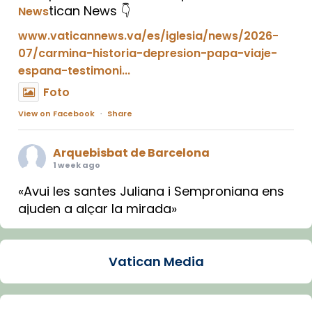
tican News 👇
News
www.vaticannews.va/es/iglesia/news/2026-
07/carmina-historia-depresion-papa-viaje-
espana-testimoni...
Foto
View on Facebook
·
Share
Arquebisbat de Barcelona
1 week ago
«Avui les santes Juliana i Semproniana ens
ajuden a alçar la mirada»
Mons. Sergi Gordo, bisbe de Tortosa, ha
presidit aquest 27 de juliol la missa de Les
Vatican Media
Santes de Mataró.
🔗
tinyurl.com/cvu5jmbk