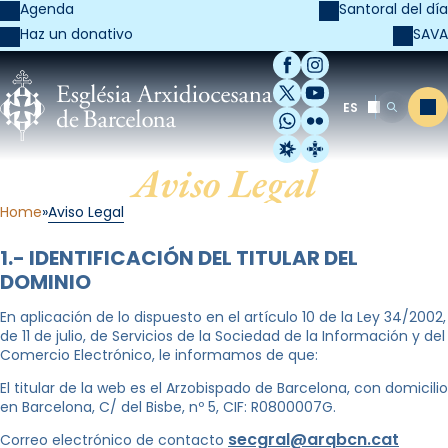
Agenda
Santoral del día
SAVA
Haz un donativo
Facebook
Instagram
X / Twitter
YouTube
ES
Me
Buscar
WhatsApp
Flickr
Radio Estel
Catalunya Cristi
Aviso Legal
Home
Aviso Legal
1.- IDENTIFICACIÓN DEL TITULAR DEL
DOMINIO
En aplicación de lo dispuesto en el artículo 10 de la Ley 34/2002,
de 11 de julio, de Servicios de la Sociedad de la Información y del
Comercio Electrónico, le informamos de que:
El titular de la web es el Arzobispado de Barcelona, con domicilio
en Barcelona, C/ del Bisbe, nº 5, CIF: R0800007G.
secgral@arqbcn.cat
Correo electrónico de contacto