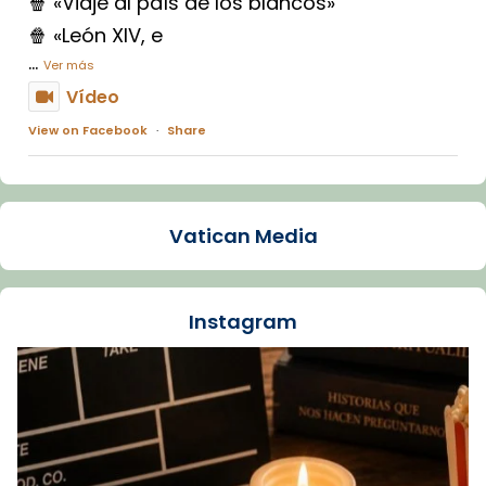
🍿 «Viaje al país de los blancos»
🍿 «León XIV, e
...
Ver más
Vídeo
View on Facebook
·
Share
Arquebisbat de Barcelona
2 weeks ago
Vatican Media
La Carmina va patir depressió. Fa gairebé
dos mesos, a l'Estadi Lluís Companys, la
jove va fer arribar el seu testimoni al papa
Instagram
Lleó XIV.
Recupera l'entrevista comp
Vatican
tican News 👇
News
www.vaticannews.va/es/iglesia/news/2026-
07/carmina-historia-depresion-papa-viaje-