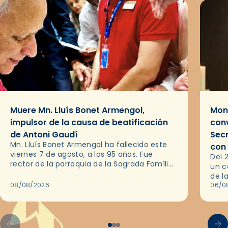
Muere Mn. Lluís Bonet Armengol,
Mons
impulsor de la causa de beatificación
conv
de Antoni Gaudí
Sec
Mn. Lluís Bonet Armengol ha fallecido este
con
viernes 7 de agosto, a los 95 años. Fue
Del 
rector de la parroquia de la Sagrada Família
un c
de Barcelona durante 25 años, entre 1993 y…
de l
08/08/2026
en l
06/0
por 