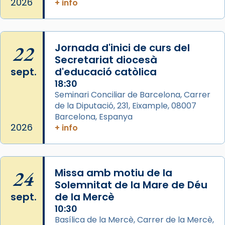
2026
+ info
Arquebisbat de Barcelona
2 weeks ago
Memòria de les santes Juliana i
Semproniana, verges i màrtirs.
22
Jornada d'inici de curs del
Secretariat diocesà
Acompanyant la història de sant Cugat, a
sept.
d'educació catòlica
partir de l’Edat Mitjana sorgeix la tradició
18:30
que les santes Juliana (“relatiu a Júlia”) i
Seminari Conciliar de Barcelona, Carrer
Semproniana (“relatiu a Semprònia =
de la Diputació, 231, Eixample, 08007
eterna”) són deixebles seves. I l’any 1667, el
Barcelona, Espanya
frare Joan Gaspar Roig, afirma en una obra
2026
+ info
que les santes són filles de l’antiga Iluro.
Mataró en reivindicarà les relíq
...
Ver más
24
Missa amb motiu de la
Foto
Solemnitat de la Mare de Déu
sept.
de la Mercè
View on Facebook
·
Share
10:30
Basílica de la Mercè, Carrer de la Mercè,