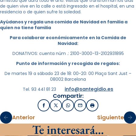
amistad que dura todo el año: visitas que transforman los días
de quien vive en la calle o está ingresado en el hospital, en una
residencia o de quien sufre la soledad.
Ayúdanos y regala una comida de Navidad en familia a
quien no tiene familia
Para colaborar económicamente en la Comida de
Navidad:
DONATIVOS: cuenta núm .: 2100-3000-13-2102931895
Punto de información y recogida de regalos:
De martes 19 a sábado 23 de 18: 00-20: 00
Plaça Sant Just –
08002 Barcelona
info@santegidio.es
Tel. 93 441 81 23
Compartir:
Facebook
X / Twitter
WhatsApp
Email
Imprimir
Anterior
Siguiente
Te interesará…