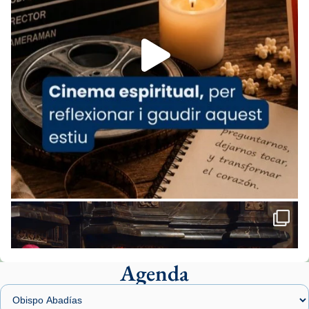
espana-testimoni...
Foto
View on Facebook
·
Share
Arquebisbat de Barcelona
2 weeks ago
«Avui les santes Juliana i Semproniana ens
ajuden a alçar la mirada»
Mons. Sergi Gordo, bisbe de Tortosa, ha
presidit aquest 27 de juliol la missa de Les
Santes de Mataró.
🔗
tinyurl.com/cvu5jmbk
📸 J. Merino
Agenda
Foto
View on Facebook
·
Share