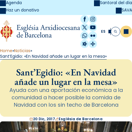
Agenda
Santoral del día
SAVA
Haz un donativo
Facebook
Instagram
X / Twitter
YouTube
ES
Me
Buscar
WhatsApp
Flickr
Radio Estel
Catalunya Cristi
Home
Noticias
Sant’Egidio: «En Navidad añade un lugar en la mesa»
Sant’Egidio: «En Navidad
añade un lugar en la mesa»
Ayuda con una aportación económica a la
comunidad a hacer posible la comida de
Navidad con los sin techo de Barcelona
20 Dic, 2017
Església de Barcelona