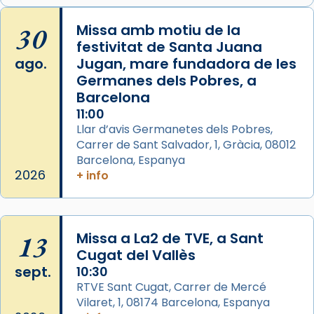
Arquebisbat de Barcelona
is at Catedral
30
Missa amb motiu de la
de Barcelona.
festivitat de Santa Juana
2 weeks ago
ago.
Jugan, mare fundadora de les
Aquest dilluns, 27 de juliol, ha tingut lloc la
Germanes dels Pobres, a
missa d’acció de gràcies en agraïment al
Barcelona
comitè organitzador de la visita apostòlica
11:00
del Sant Pare Lleó XIV a Barcelona, i als
Llar d’avis Germanetes dels Pobres,
col·laboradors, a la Catedral de Barcelona.
Carrer de Sant Salvador, 1, Gràcia, 08012
Barcelona, Espanya
L’arquebisbe de Barcelona, el cardenal Joan
2026
+ info
Josep Omella, ha presidit la missa i l’ha
concelebrat el bisbe auxiliar de Barcelona,
Mons. David Abadías.
13
Missa a La2 de TVE, a Sant
📸 Dr. G. Simón
Cugat del Vallès
Foto
sept.
10:30
View on Facebook
·
Share
RTVE Sant Cugat, Carrer de Mercé
Vilaret, 1, 08174 Barcelona, Espanya