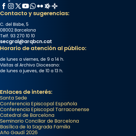
Facebook
Instagram
X / Twitter
YouTube
WhatsApp
Flickr
Radio Estel
Catalunya Cristiana
Contacto y sugerencias:
C. del Bisbe, 5
08002 Barcelona
Telf. 93 270 10 10
secgral@arqbcn.cat
Horario de atención al público:
de lunes a viernes, de 9 a 14 h.
Visitas al Archivo Diocesano:
de lunes a jueves, de 10 a 13 h.
Enlaces de interés:
Santa Sede
Conferencia Episcopal Española
Conferencia Episcopal Tarraconense
Catedral de Barcelona
Seminario Conciliar de Barcelona
Basílica de la Sagrada Familia
Año Gaudí 2026