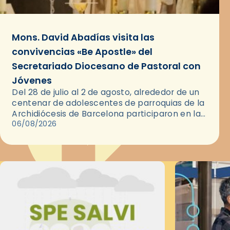
Mons. David Abadías visita las
convivencias «Be Apostle» del
Secretariado Diocesano de Pastoral con
Jóvenes
Del 28 de julio al 2 de agosto, alrededor de un
centenar de adolescentes de parroquias de la
Archidiócesis de Barcelona participaron en las
convivencias Be Apostle, organizadas por el
06/08/2026
Secretariado Diocesano…