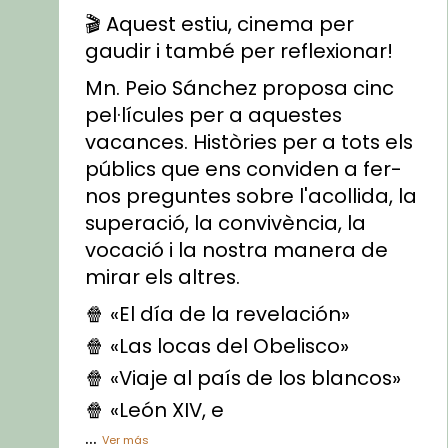
🎬 Aquest estiu, cinema per
gaudir i també per reflexionar!
Mn. Peio Sánchez proposa cinc
pel·lícules per a aquestes
vacances. Històries per a tots els
públics que ens conviden a fer-
nos preguntes sobre l'acollida, la
superació, la convivència, la
vocació i la nostra manera de
mirar els altres.
🍿 «El día de la revelación»
🍿 «Las locas del Obelisco»
🍿 «Viaje al país de los blancos»
🍿 «León XIV, e
...
Ver más