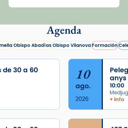
Agenda
mella
Obispo Abadías
Obispo Vilanova
Formación
Cel
s de 30 a 60
10
Peleg
anys
ago.
10:00
Medjugo
2026
+ info
/2026-