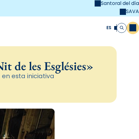
Santoral del día
SAVA
el
unya Cristiana
ES
M
Buscar
it de les Esglésies»
 en esta iniciativa