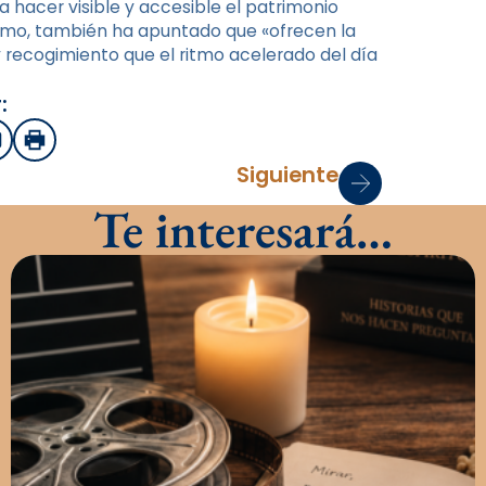
 hacer visible y accesible el patrimonio
simismo, también ha apuntado que «ofrecen la
y recogimiento que el ritmo acelerado del día
:
sApp
mail
Imprimir
Siguiente
Te interesará…