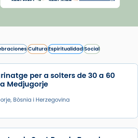
ebraciones
Cultura
Espiritualidad
Social
rinatge per a solters de 30 a 60
Síguenos en Instagram
 a Medjugorje
Cargar más...
rje, Bòsnia i Herzegovina