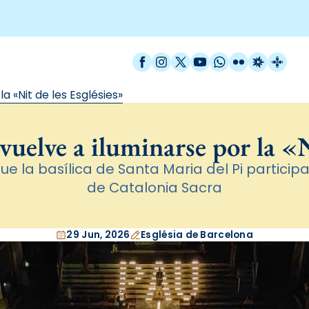
Facebook
Instagram
X / Twitter
YouTube
WhatsApp
Flickr
Radio Est
Catal
la «Nit de les Esglésies»
vuelve a iluminarse por la «N
ue la basílica de Santa Maria del Pi participa
de Catalonia Sacra
29 Jun, 2026
Església de Barcelona