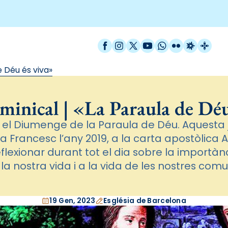
Facebook
Instagram
X / Twitter
YouTube
WhatsApp
Flickr
Radio Est
Catal
e Déu és viva»
minical | «La Paraula de Déu
 el Diumenge de la Paraula de Déu. Aquesta 
a Francesc l’any 2019, a la carta apostòlica Ape
flexionar durant tot el dia sobre la importàn
la nostra vida i a la vida de les nostres comun
19 Gen, 2023
Església de Barcelona