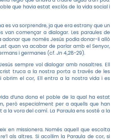
le que havia estat exclòs de la vida social i
dona es va sorprendre, ja que era estrany que un
os van començar a dialogar. Les paraules de
a adonar que només Jesús podia donar-li allò
just quan va acabar de parlar amb el Senyor,
germans i germanes (cf.
Jn
4,28-29).
esús sempre vol dialogar amb nosaltres. Ell
rist truca a la nostra porta a través de les
obrim el cor, Ell entra a la nostra vida i es
vida d’una dona el poble de la qual ha estat
om, però especialment per a aquells que han
at a la vora del camí. La Paraula ens sosté a la
eix en missionera. Només aquell que escolta
 als altres. Si acollim la Paraula de cor, si