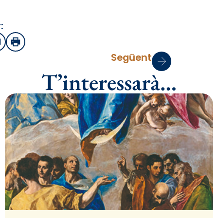
:
sApp
mail
Imprimir
Següent
T’interessarà…