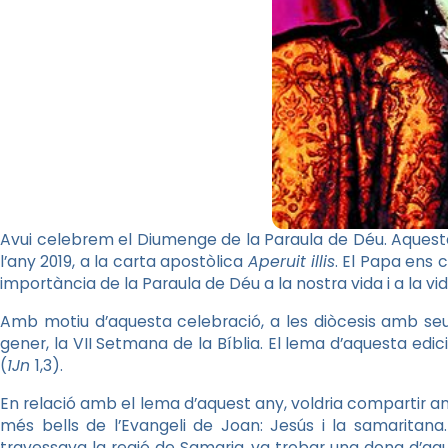
Avui celebrem el Diumenge de la Paraula de Déu. Aquesta
l’any 2019, a la carta apostòlica
Aperuit illis
. El Papa ens c
importància de la Paraula de Déu a la nostra vida i a la vi
Amb motiu d’aquesta celebració, a les diòcesis amb seu 
gener, la VII Setmana de la Bíblia. El lema d’aquesta edic
(
1Jn
1,3).
En relació amb el lema d’aquest any, voldria compartir am
més bells de l’Evangeli de Joan: Jesús i la samaritana
travessava la regió de Samaria, va trobar una dona d’aqu