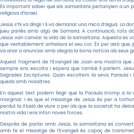
És important saber que els samaritans pertanyien a un pob
religiosa d’Israel.
Jesús s’hi va dirigir i li va demanar una mica d’aigua. La 
jueu parlés amb algú de Samaria. A continuació, tots d
Jesús van canviar la vida de la samaritana. Aquesta es v
que veritablement anhelava el seu cor. És per això que, 
va anar a anunciar amb alegria la bona notícia als seus 
Aquest fragment de l’Evangeli de Joan ens mostra que J
sempre ens escolta i espera que també li parlem. Jesuc
Sagrades Escriptures. Quan escoltem la seva Paraula i li 
queda amb nosaltres.
En aquest text podem llegir que la Paraula irromp a la 
marginat. I és que el missatge de Jesús és per a toth
perdut la il·lusió de viure o per als que la societat ha deix
nostra vida i ens infon noves forces.
Després de parlar amb Jesús, la samaritana es convert
amb fe el missatge de l’Evangeli és capaç de transmetre’l