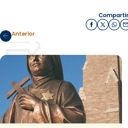
Compartir
Facebook
X / Twitter
What
E
Anterior