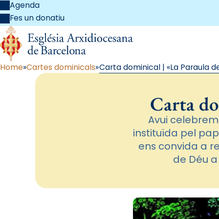
Agenda
Fes un donatiu
Home
Cartes dominicals
Carta dominical | «La Paraula d
Carta do
Avui celebrem
instituïda pel pap
ens convida a re
de Déu a 