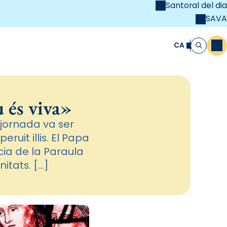
Santoral del dia
SAVA
el
unya Cristiana
CA
M
Cerca
 és viva»
jornada va ser
ruit illis. El Papa
cia de la Paraula
itats. […]