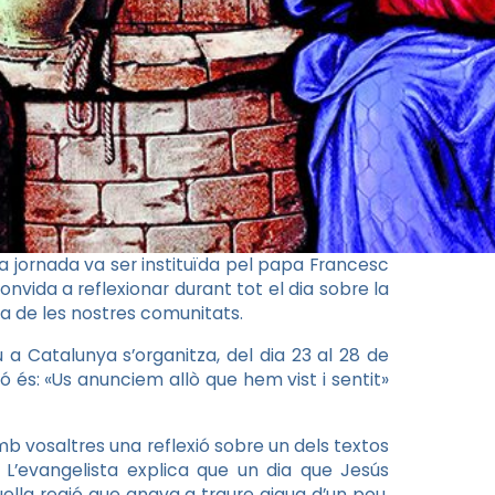
 jornada va ser instituïda pel papa Francesc
onvida a reflexionar durant tot el dia sobre la
da de les nostres comunitats.
a Catalunya s’organitza, del dia 23 al 28 de
ió és: «Us anunciem allò que hem vist i sentit»
b vosaltres una reflexió sobre un dels textos
. L’evangelista explica que un dia que Jesús
ella regió que anava a traure aigua d’un pou.