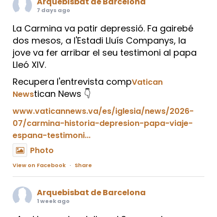
Arquebisbat de Barcelona
7 days ago
La Carmina va patir depressió. Fa gairebé
dos mesos, a l'Estadi Lluís Companys, la
jove va fer arribar el seu testimoni al papa
Lleó XIV.
Recupera l'entrevista comp
Vatican
tican News 👇
News
www.vaticannews.va/es/iglesia/news/2026-
07/carmina-historia-depresion-papa-viaje-
espana-testimoni...
Photo
View on Facebook
·
Share
Arquebisbat de Barcelona
1 week ago