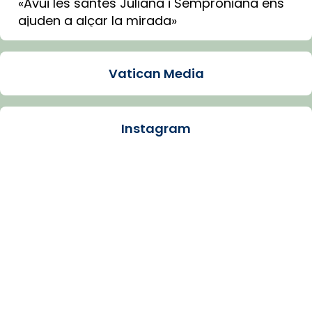
«Avui les santes Juliana i Semproniana ens
ajuden a alçar la mirada»
Mons. Sergi Gordo, bisbe de Tortosa, ha
presidit aquest 27 de juliol la missa de Les
Vatican Media
Santes de Mataró.
🔗
tinyurl.com/cvu5jmbk
📸 J. Merino
Instagram
Photo
View on Facebook
·
Share
Arquebisbat de Barcelona
is at Catedral
de Barcelona.
1 week ago
Aquest dilluns, 27 de juliol, ha tingut lloc la
missa d’acció de gràcies en agraïment al
comitè organitzador de la visita apostòlica
del Sant Pare Lleó XIV a Barcelona, i als