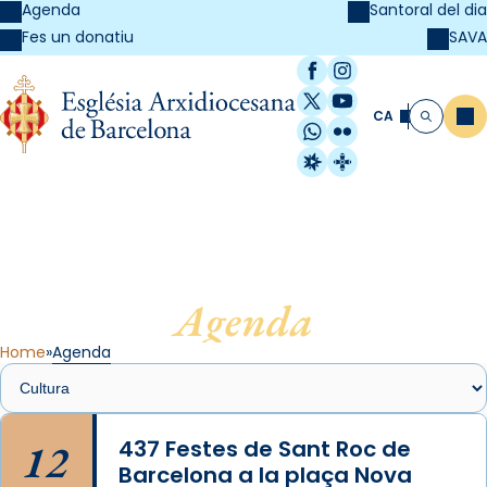
Agenda
Santoral del dia
SAVA
Fes un donatiu
Facebook
Instagram
X / Twitter
YouTube
CA
Me
Cerca
WhatsApp
Flickr
Radio Estel
Catalunya Cristi
Agenda
Home
Agenda
12
437 Festes de Sant Roc de
Barcelona a la plaça Nova