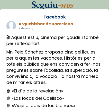
Seguiu
-nos
Facebook
Arquebisbat de Barcelona
4 days ago
🎬 Aquest estiu, cinema per gaudir i també
per reflexionar!
Mn. Peio Sánchez proposa cinc pel·lícules
per a aquestes vacances. Històries per a
tots els públics que ens conviden a fer-nos
preguntes sobre l'acollida, la superació, la
convivència, la vocació i la nostra manera
de mirar els altres.
🍿 «El día de la revelación»
🍿 «Las locas del Obelisco»
🍿 «Viaje al país de los blancos»