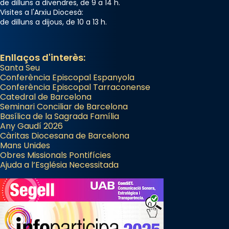
📸 Dr. G. Simón
de dilluns a divendres, de 9 a 14 h.
Visites a l'Arxiu Diocesà:
Photo
de dilluns a dijous, de 10 a 13 h.
View on Facebook
·
Share
Enllaços d'interès:
Arquebisbat de Barcelona
Santa Seu
2 weeks ago
Conferència Episcopal Espanyola
Conferència Episcopal Tarraconense
Memòria de les santes Juliana i
Catedral de Barcelona
Semproniana, verges i màrtirs.
Seminari Conciliar de Barcelona
Basílica de la Sagrada Família
Acompanyant la història de sant Cugat, a
Any Gaudí 2026
partir de l’Edat Mitjana sorgeix la tradició
Càritas Diocesana de Barcelona
que les santes Juliana (“relatiu a Júlia”) i
Mans Unides
Obres Missionals Pontifícies
Semproniana (“relatiu a Semprònia =
Ajuda a l’Església Necessitada
eterna”) són deixebles seves. I l’any 1667, el
frare Joan Gaspar Roig, afirma en una obra
que les santes són filles de l’antiga Iluro.
Mataró en reivindicarà les relíquies fins que
les aconseguirà el 1772. L’ofici que es canta