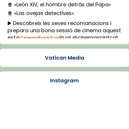
🍿 «León XIV, el hombre detrás del Papa»
🍿 «Las ovejas detectives»
▶️ Descobreix les seves recomanacions i
prepara una bona sessió de cinema aquest
est
itual @cinemaspiritcat
#CinemaEspiritual
Imatge: Generada amb IA (OpenAI)
Video
Vatican Media
View on Facebook
·
Share
Instagram
Arquebisbat de Barcelona
1 week ago
La Carmina va patir depressió. Fa gairebé
dos mesos, a l'Estadi Lluís Companys, la
jove va fer arribar el seu testimoni al papa
Lleó XIV.