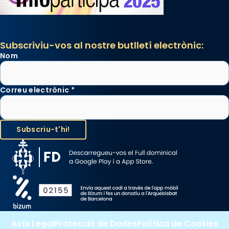
a la “Missa de les Santes” (“Missa de
Glòria”) fou composta el 1848 per Mn.
Manuel Blanch, amb aire d’òpera
italianitzant; s’interpreta per privilegi
Subscriviu-vos al nostre butlletí electrònic:
Nom
pontifici, amb orquestra i cor, i té una
duració aproximada de tres hores. Després,
processó (recuperada el 1972) al voltant
Correu electrònic
*
del temple amb les relíquies de les santes.
Des de 1985 hi participa també un grup de
diablesses amb música i ball propis. Festa
gran a Mataró.
«Si vols saber què és calor, ves per les
Santes a Mataró»🥵.
Photo
View on Facebook
·
Share
Avís Legal
Protecció de Dades
Política de Cookies