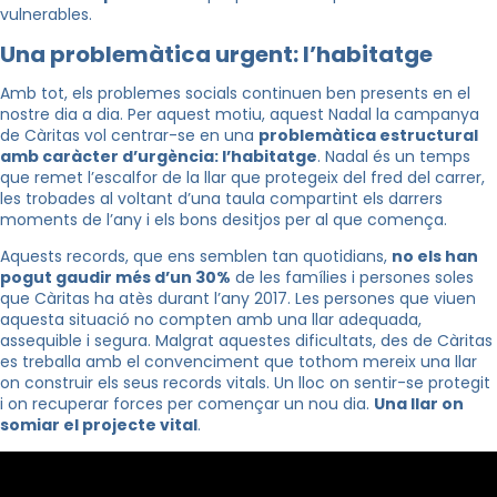
vulnerables.
Una problemàtica urgent: l’habitatge
Amb tot, els problemes socials continuen ben presents en el
nostre dia a dia. Per aquest motiu, aquest Nadal la campanya
de Càritas vol centrar-se en una
problemàtica estructural
amb caràcter d’urgència: l’habitatge
. Nadal és un temps
que remet l’escalfor de la llar que protegeix del fred del carrer,
les trobades al voltant d’una taula compartint els darrers
moments de l’any i els bons desitjos per al que comença.
Aquests records, que ens semblen tan quotidians,
no els han
pogut gaudir més d’un 30%
de les famílies i persones soles
que Càritas ha atès durant l’any 2017. Les persones que viuen
aquesta situació no compten amb una llar adequada,
assequible i segura. Malgrat aquestes dificultats, des de Càritas
es treballa amb el convenciment que tothom mereix una llar
on construir els seus records vitals. Un lloc on sentir-se protegit
i on recuperar forces per començar un nou dia.
Una llar on
somiar el projecte vital
.