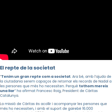
El repte de la societat
“
Tenim un gran repte com a societat
. Ara bé, amb l’ajuda de
la ciutadania serem capaços de retornar els records de Nadal a
les persones que més ho necessiten. Perquè
tothom mereix
una llar
” ha afirmat Francesc Roig, President de Càritas
Catalunya.
La missió de Càritas és acollir i acompanyar les persones que
més ho necessiten, i amb el suport de gairebé 16.000