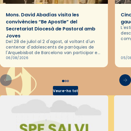
Mons. David Abadías visita les
Cinc
convivències “Be Apostle” del
gaud
L'es
Secretariat Diocesà de Pastoral amb
desc
Joves
comp
Del 28 de juliol al 2 d'agost, al voltant d'un
deix
centenar d'adolescents de parròquies de
trav
l'Arquebisbat de Barcelona van participar en
les convivències Be Apostle, organitzades
06/08/2026
05/0
pel Secretariat Diocesà de Pastoral amb…
Veure-ho tot