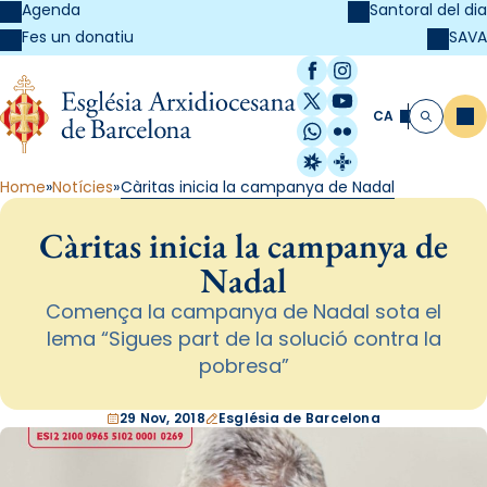
Agenda
Santoral del dia
SAVA
Fes un donatiu
Facebook
Instagram
X / Twitter
YouTube
CA
Me
Cerca
WhatsApp
Flickr
Radio Estel
Catalunya Cristi
Home
Notícies
Càritas inicia la campanya de Nadal
Càritas inicia la campanya de
Nadal
Comença la campanya de Nadal sota el
lema “Sigues part de la solució contra la
pobresa”
29 Nov, 2018
Església de Barcelona