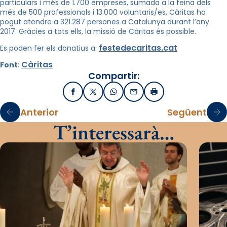
particulars i més de 1.700 empreses, sumada a la feina dels
més de 500 professionals i 13.000 voluntaris/es, Càritas ha
pogut atendre a 321.287 persones a Catalunya durant l’any
2017. Gràcies a tots ells, la missió de Càritas és possible.
festedecaritas.cat
Es poden fer els donatius a:
Càritas
Font
:
Compartir:
Facebook
X / Twitter
WhatsApp
Email
Imprimir
Anterior
Següent
T’interessarà…