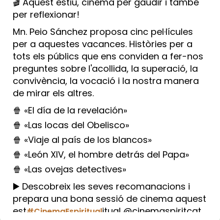
🎬 Aquest estiu, cinema per gaudir i també
per reflexionar!
Mn. Peio Sánchez proposa cinc pel·lícules
per a aquestes vacances. Històries per a
tots els públics que ens conviden a fer-nos
preguntes sobre l'acollida, la superació, la
convivència, la vocació i la nostra manera
de mirar els altres.
🍿 «El día de la revelación»
🍿 «Las locas del Obelisco»
🍿 «Viaje al país de los blancos»
🍿 «León XIV, el hombre detrás del Papa»
🍿 «Las ovejas detectives»
▶️ Descobreix les seves recomanacions i
prepara una bona sessió de cinema aquest
est
itual @cinemaspiritcat
#CinemaEspiritual