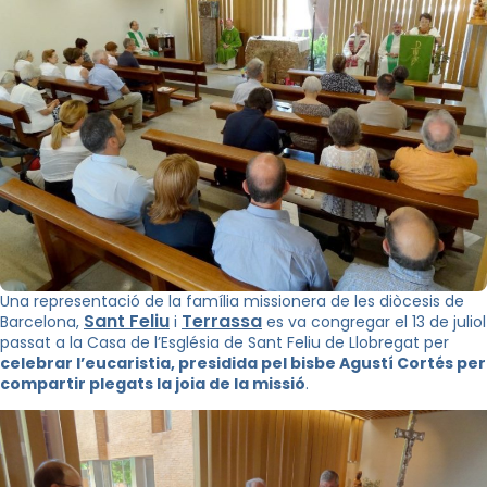
Una representació de la família missionera de les diòcesis de
Sant Feliu
Terrassa
Barcelona,
i
es va congregar el 13 de juliol
passat a la Casa de l’Església de Sant Feliu de Llobregat per
celebrar l’eucaristia, presidida pel bisbe Agustí Cortés per
compartir plegats la joia de la missió
.