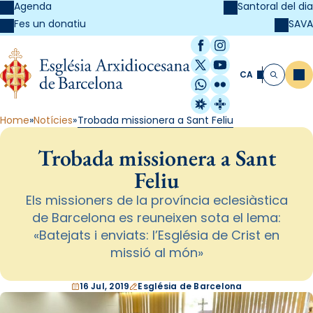
Agenda
Santoral del dia
SAVA
Fes un donatiu
Facebook
Instagram
X / Twitter
YouTube
CA
Me
Cerca
WhatsApp
Flickr
Radio Estel
Catalunya Cristi
Home
Notícies
Trobada missionera a Sant Feliu
Trobada missionera a Sant
Feliu
Els missioners de la província eclesiàstica
de Barcelona es reuneixen sota el lema:
«Batejats i enviats: l’Església de Crist en
missió al món»
16 Jul, 2019
Església de Barcelona