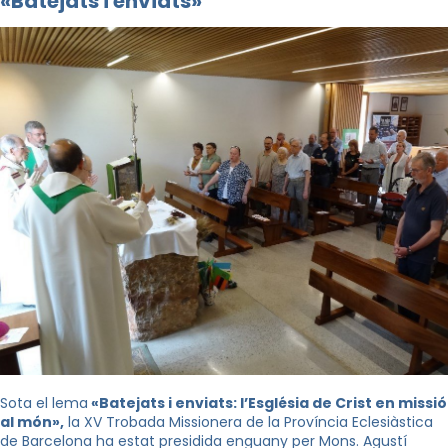
«Batejats i enviats»
Sota el lema
«Batejats i enviats: l’Església de Crist en missió
al món»,
la XV Trobada Missionera de la Província Eclesiàstica
de Barcelona ha estat presidida enguany per Mons. Agustí