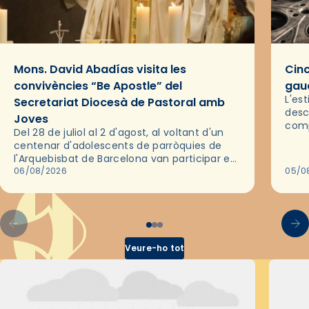
Mons. David Abadías visita les
Cinc
convivències “Be Apostle” del
gaud
L'es
Secretariat Diocesà de Pastoral amb
desc
Joves
comp
Del 28 de juliol al 2 d'agost, al voltant d'un
deix
centenar d'adolescents de parròquies de
trav
l'Arquebisbat de Barcelona van participar en
les convivències Be Apostle, organitzades
06/08/2026
05/0
pel Secretariat Diocesà de Pastoral amb…
Veure-ho tot