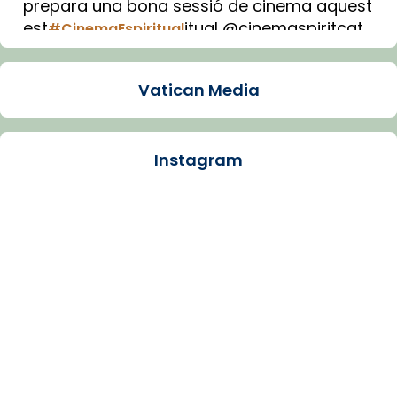
prepara una bona sessió de cinema aquest
est
itual @cinemaspiritcat
#CinemaEspiritual
Imatge: Generada amb IA (OpenAI)
Video
Vatican Media
View on Facebook
·
Share
Instagram
Arquebisbat de Barcelona
1 week ago
La Carmina va patir depressió. Fa gairebé
dos mesos, a l'Estadi Lluís Companys, la
jove va fer arribar el seu testimoni al papa
Lleó XIV.
Recupera l'entrevista comp
Vatican
tican News 👇
News
www.vaticannews.va/es/iglesia/news/2026-
07/carmina-historia-depresion-papa-viaje-