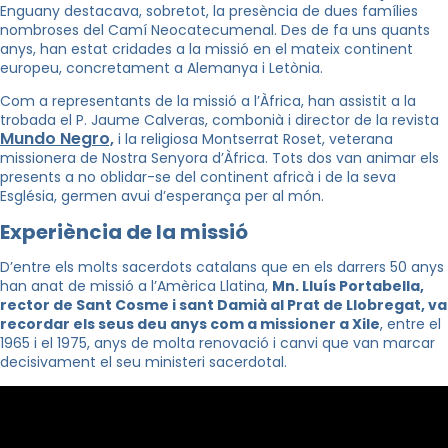
Enguany destacava, sobretot, la presència de dues famílies
nombroses del Camí Neocatecumenal. Des de fa uns quants
anys, han estat cridades a la missió en el mateix continent
europeu, concretament a Alemanya i Letònia.
Com a representants de la missió a l’Àfrica, han assistit a la
trobada el P. Jaume Calveras, combonià i director de la revista
Mundo Negro,
i la religiosa Montserrat Roset, veterana
missionera de Nostra Senyora d’Àfrica. Tots dos van animar els
presents a no oblidar-se del continent africà i de la seva
Església, germen avui d’esperança per al món.
Experiència de la missió
D’entre els molts sacerdots catalans que en els darrers 50 anys
han anat de missió a l’Amèrica Llatina,
Mn. Lluís Portabella,
rector de Sant Cosme i sant Damià al Prat de Llobregat, va
recordar els seus deu anys com a missione
r a Xile
, entre el
1965 i el 1975, anys de molta renovació i canvi que van marcar
decisivament el seu ministeri sacerdotal.