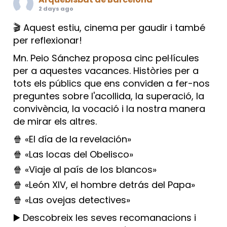
2 days ago
🎬 Aquest estiu, cinema per gaudir i també
per reflexionar!
Mn. Peio Sánchez proposa cinc pel·lícules
per a aquestes vacances. Històries per a
tots els públics que ens conviden a fer-nos
preguntes sobre l'acollida, la superació, la
convivència, la vocació i la nostra manera
de mirar els altres.
🍿 «El día de la revelación»
🍿 «Las locas del Obelisco»
🍿 «Viaje al país de los blancos»
🍿 «León XIV, el hombre detrás del Papa»
🍿 «Las ovejas detectives»
▶️ Descobreix les seves recomanacions i