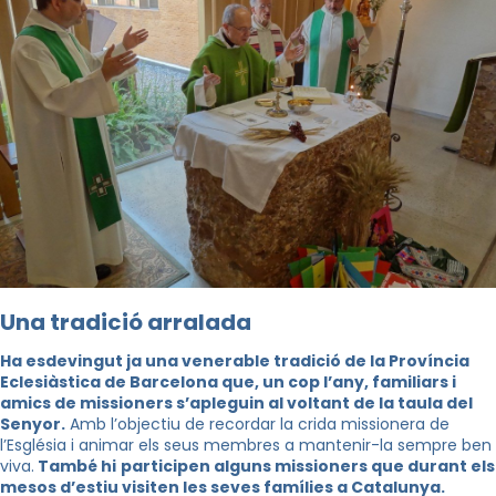
Una tradició arralada
Ha esdevingut ja una venerable tradició de la Província
Eclesiàstica de Barcelona que, un cop l’any, familiars i
amics de missioners s’apleguin al voltant de la taula del
Senyor.
Amb l’objectiu de recordar la crida missionera de
l’Església i animar els seus membres a mantenir-la sempre ben
viva.
També hi
participen alguns missioners que durant els
mesos d’estiu visiten les seves famílies a Catalunya.