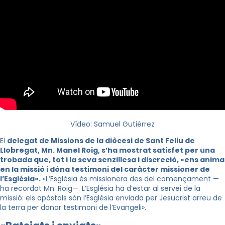
Vídeo: Samuel Gutiérrez
El
delegat de Missions de la diòcesi de Sant Feliu de
Llobregat, Mn. Manel Roig, s’ha mostrat satisfet per una
trobada que, tot i la seva senzillesa i discreció, «ens anima
en la missió i dóna testimoni del caràcter missioner de
l’Església».
«L’Església és missionera des del començament —
ha recordat Mn. Roig—. L’Església ha d’estar al servei de la
missió: els apòstols són l’Església enviada per Jesucrist arreu de
la terra per donar testimoni de l’Evangeli».