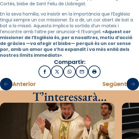
Cortés, bisbe de Sant Feliu de Llobregat.
En la seva homilia, va insistir en la importància que l’Església
tingui sempre un cor missioner. És a dir, un cor obert de bat a
bat a la missió. Aquesta implica la sortida d’un mateix i
l’encontre amb l’altre per anunciar-li l’Evangeli.
«Aquest cor
missioner de l’Església és, per a nosaltres, motiu d’acció
de gràcies —va afegir el bisbe— perquè és un cor sense
por, amb un amor que s’ha expandit i va més enllà dels
nostres límits immediats»
.
Compartir:
Facebook
X / Twitter
WhatsApp
Email
Imprimir
Anterior
Següent
T’interessarà…