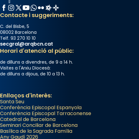
Facebook
Instagram
X / Twitter
YouTube
WhatsApp
Flickr
Radio Estel
Catalunya Cristiana
Contacte i suggeriments:
C. del Bisbe, 5
08002 Barcelona
Telf. 93 270 10 10
secgral@arqbcn.cat
Horari d'atenció al públic:
de dilluns a divendres, de 9 a 14 h.
Visites a l'Arxiu Diocesà:
de dilluns a dijous, de 10 a 13 h.
Enllaços d'interès:
Santa Seu
Conferència Episcopal Espanyola
Conferència Episcopal Tarraconense
Catedral de Barcelona
Seminari Conciliar de Barcelona
Basílica de la Sagrada Família
Any Gaudí 2026