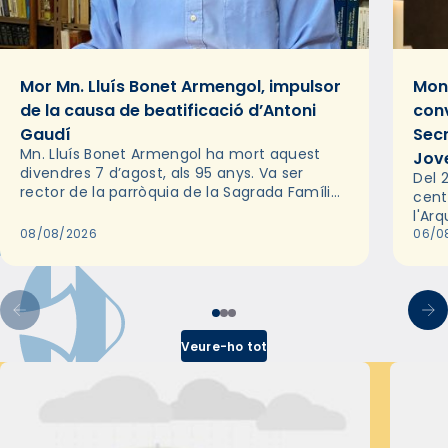
Mor Mn. Lluís Bonet Armengol, impulsor
Mons
de la causa de beatificació d’Antoni
conv
Gaudí
Sec
Mn. Lluís Bonet Armengol ha mort aquest
Jov
divendres 7 d’agost, als 95 anys. Va ser
Del 2
rector de la parròquia de la Sagrada Família
cent
de Barcelona durant 25 anys, entre 1993 i
l'Ar
2018,…
08/08/2026
les 
06/0
pel 
Veure-ho tot