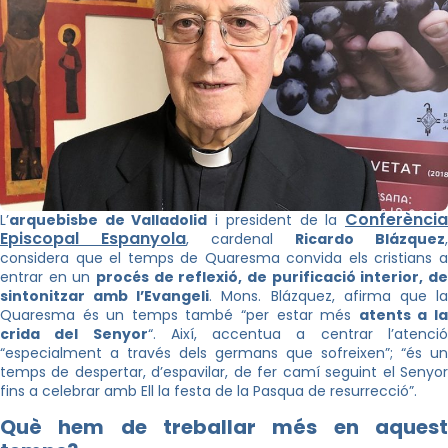
Conferènci
L’
arquebisbe de Valladolid
i president de la
Episcopal Espanyola
, cardenal
Ricardo Blázquez
,
considera que el temps de Quaresma convida els cristians a
entrar en un
procés de reflexió, de purificació interior, de
sintonitzar amb l’Evangeli
. Mons. Blázquez, afirma que l
Quaresma és un temps també “per estar més
atents a l
crida del Senyor
“. Així, accentua a centrar l’atenci
“especialment a través dels germans que sofreixen”; “és un
temps de despertar, d’espavilar, de fer camí seguint el Senyor
fins a celebrar amb Ell la festa de la Pasqua de resurrecció”.
Què hem de treballar més en aquest