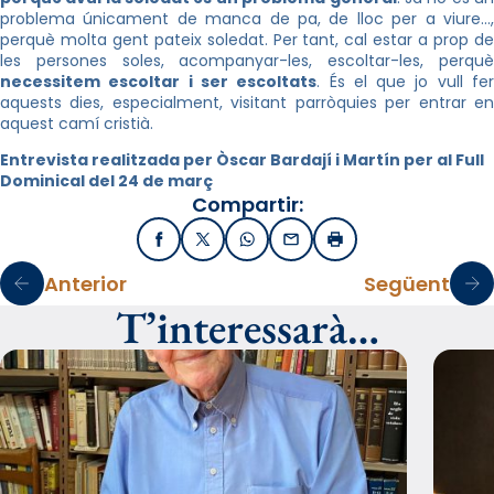
problema únicament de manca de pa, de lloc per a viure…,
perquè molta gent pateix soledat. Per tant, cal estar a prop de
les persones soles, acompanyar-les, escoltar-les, perquè
necessitem escoltar i ser escoltats
. És el que jo vull fe
aquests dies, especialment, visitant parròquies per entrar en
aquest camí cristià.
Entrevista realitzada per Òscar Bardají i Martín per al Full
Dominical del 24 de març
Compartir:
Facebook
X / Twitter
WhatsApp
Email
Imprimir
Anterior
Següent
T’interessarà…