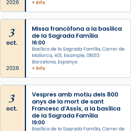
2026
Arquebisbat de Barcelona
+ info
2 weeks ago
Memòria de les santes Juliana i
Semproniana, verges i màrtirs.
3
Missa francòfona a la basílica
de la Sagrada Família
Acompanyant la història de sant Cugat, a
oct.
16:00
partir de l’Edat Mitjana sorgeix la tradició
Basílica de la Sagrada Família, Carrer de
que les santes Juliana (“relatiu a Júlia”) i
Mallorca, 401, Eixample, 08013
Semproniana (“relatiu a Semprònia =
Barcelona, Espanya
eterna”) són deixebles seves. I l’any 1667, el
2026
+ info
frare Joan Gaspar Roig, afirma en una obra
que les santes són filles de l’antiga Iluro.
Mataró en reivindicarà les relíquies fins que
3
Vespres amb motiu dels 800
les aconseguirà el 1772. L’ofici que es canta
anys de la mort de sant
a la “Missa de les Santes” (“Missa de
oct.
Francesc d'Assís, a la basílica
Glòria”) fou composta el 1848 per Mn.
de la Sagrada Família
Manuel Blanch, amb aire d’òpera
19:00
italianitzant; s’interpreta per privilegi
Basílica de la Sagrada Família, Carrer de
pontifici, amb orquestra i cor, i té una