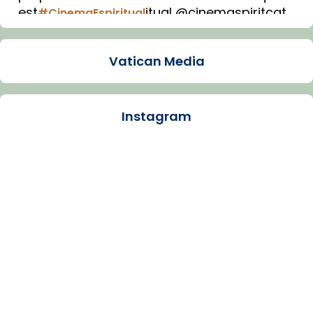
est
itual @cinemaspiritcat
#CinemaEspiritual
Imatge: Generada amb IA (OpenAI)
Video
Vatican Media
View on Facebook
·
Share
Instagram
Arquebisbat de Barcelona
1 week ago
La Carmina va patir depressió. Fa gairebé
dos mesos, a l'Estadi Lluís Companys, la
jove va fer arribar el seu testimoni al papa
Lleó XIV.
Recupera l'entrevista comp
Vatican
tican News 👇
News
www.vaticannews.va/es/iglesia/news/2026-
07/carmina-historia-depresion-papa-viaje-
espana-testimoni...