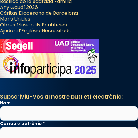
Basílica de la Sagrada Família
Any Gaudí 2026
Càritas Diocesana de Barcelona
Mans Unides
Obres Missionals Pontifícies
Ajuda a l’Església Necessitada
Subscriviu-vos al nostre butlletí electrònic:
Nom
Correu electrònic
*