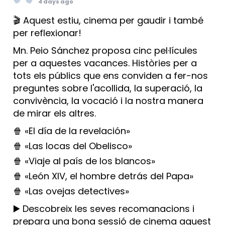
4 days ago
🎬 Aquest estiu, cinema per gaudir i també
per reflexionar!
Mn. Peio Sánchez proposa cinc pel·lícules
per a aquestes vacances. Històries per a
tots els públics que ens conviden a fer-nos
preguntes sobre l'acollida, la superació, la
convivència, la vocació i la nostra manera
de mirar els altres.
🍿 «El día de la revelación»
🍿 «Las locas del Obelisco»
🍿 «Viaje al país de los blancos»
🍿 «León XIV, el hombre detrás del Papa»
🍿 «Las ovejas detectives»
▶️ Descobreix les seves recomanacions i
prepara una bona sessió de cinema aquest