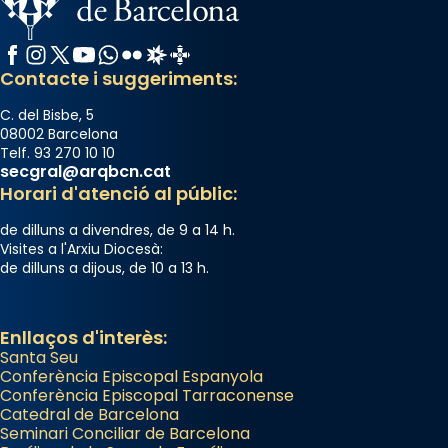
Facebook
Instagram
X / Twitter
YouTube
WhatsApp
Flickr
Radio Estel
Catalunya Cristiana
Contacte i suggeriments:
C. del Bisbe, 5
08002 Barcelona
Telf. 93 270 10 10
secgral@arqbcn.cat
Horari d'atenció al públic:
de dilluns a divendres, de 9 a 14 h.
Visites a l'Arxiu Diocesà:
de dilluns a dijous, de 10 a 13 h.
Enllaços d'interès:
Santa Seu
Conferència Episcopal Espanyola
Conferència Episcopal Tarraconense
Catedral de Barcelona
Seminari Conciliar de Barcelona