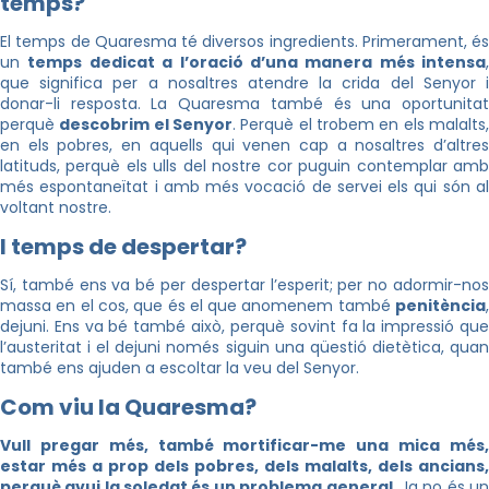
temps?
El temps de Quaresma té diversos ingredients. Primerament, és
un
temps dedicat a l’oració d’una manera més intensa
,
que significa per a nosaltres atendre la crida del Senyor i
donar-li resposta. La Quaresma també és una oportunitat
perquè
descobrim el Senyor
. Perquè el trobem en els malalts
en els pobres, en aquells qui venen cap a nosaltres d’altres
latituds, perquè els ulls del nostre cor puguin contemplar amb
més espontaneïtat i amb més vocació de servei els qui són al
voltant nostre.
I temps de despertar?
Sí, també ens va bé per despertar l’esperit; per no adormir-nos
massa en el cos, que és el que anomenem també
penitència
,
dejuni. Ens va bé també això, perquè sovint fa la impressió que
l’austeritat i el dejuni només siguin una qüestió dietètica, quan
també ens ajuden a escoltar la veu del Senyor.
Com viu la Quaresma?
Vull pregar més, també mortificar-me una mica més,
estar més a prop dels pobres, dels malalts, dels ancians,
perquè avui la soledat és un problema general
. Ja no és u