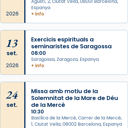
Agustí, 2, Ciutat Vella, 08001 Barcelona,
Arquebisbat de Barcelona
is at Catedral
Espanya
de Barcelona.
2026
+ info
2 weeks ago
Aquest dilluns, 27 de juliol, ha tingut lloc la
missa d’acció de gràcies en agraïment al
13
Exercicis espirituals a
comitè organitzador de la visita apostòlica
seminaristes de Saragossa
del Sant Pare Lleó XIV a Barcelona, i als
set.
08:00
col·laboradors, a la Catedral de Barcelona.
Saragossa, Zaragoza, Espanya
L’arquebisbe de Barcelona, el cardenal Joan
2026
+ info
Josep Omella, ha presidit la missa i l’ha
concelebrat el bisbe auxiliar de Barcelona,
Mons. David Abadías.
24
Missa amb motiu de la
📸 Dr. G. Simón
Solemnitat de la Mare de Déu
set.
de la Mercè
Photo
10:30
View on Facebook
·
Share
Basílica de la Mercè, Carrer de la Mercè,
1, Ciutat Vella, 08002 Barcelona, Espanya