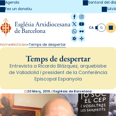
Agenda
Santoral del dia
SAVA
Fes un donatiu
Facebook
Instagram
X / Twitter
YouTube
CA
Me
Cerca
WhatsApp
Flickr
Radio Estel
Catalunya Cristi
Home
Notícies
Temps de despertar
Temps de despertar
Entrevista a Ricardo Blázquez, arquebisbe
de Valladolid i president de la Conferència
Episcopal Espanyola
20 Març, 2019
Església de Barcelona