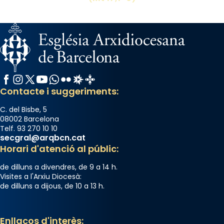
Facebook
Instagram
X / Twitter
YouTube
WhatsApp
Flickr
Radio Estel
Catalunya Cristiana
Contacte i suggeriments:
C. del Bisbe, 5
08002 Barcelona
Telf. 93 270 10 10
secgral@arqbcn.cat
Horari d'atenció al públic:
de dilluns a divendres, de 9 a 14 h.
Visites a l'Arxiu Diocesà:
de dilluns a dijous, de 10 a 13 h.
Enllaços d'interès: