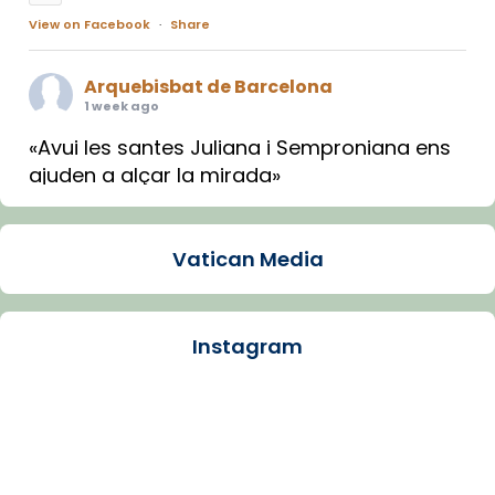
View on Facebook
·
Share
Arquebisbat de Barcelona
1 week ago
«Avui les santes Juliana i Semproniana ens
ajuden a alçar la mirada»
Mons. Sergi Gordo, bisbe de Tortosa, ha
presidit aquest 27 de juliol la missa de Les
Vatican Media
Santes de Mataró.
🔗
tinyurl.com/cvu5jmbk
📸 J. Merino
Instagram
Photo
View on Facebook
·
Share
Arquebisbat de Barcelona
is at Catedral