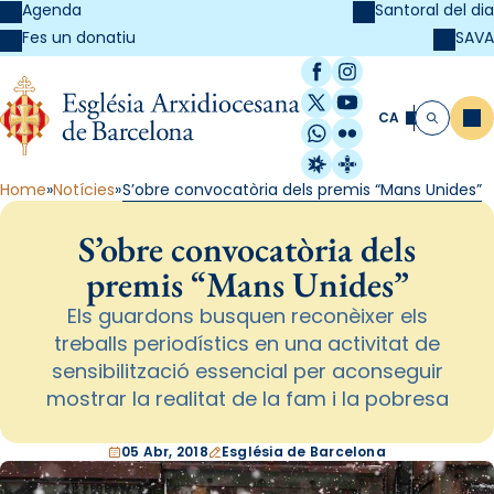
Agenda
Santoral del dia
SAVA
Fes un donatiu
Facebook
Instagram
X / Twitter
YouTube
CA
Me
Cerca
WhatsApp
Flickr
Radio Estel
Catalunya Cristi
Home
Notícies
S’obre convocatòria dels premis “Mans Unides”
S’obre convocatòria dels
premis “Mans Unides”
Els guardons busquen reconèixer els
treballs periodístics en una activitat de
sensibilització essencial per aconseguir
mostrar la realitat de la fam i la pobresa
05 Abr, 2018
Església de Barcelona