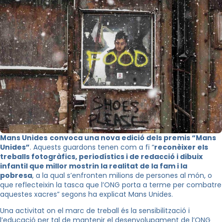
Mans Unides
convoca una nova edició dels premis “Mans
Unides”
. Aquests guardons tenen com a fi “
reconèixer els
treballs fotogràfics, periodístics i de redacció i dibuix
infantil que
millor mostrin la realitat de la fam i la
pobresa
, a la qual s’enfronten milions de persones al món, o
que reflecteixin la tasca que l’ONG porta a terme per combatre
aquestes xacres” segons ha explicat Mans Unides.
Una activitat on el marc de treball és la sensibilització i
l’educació per tal de mantenir el desenvolupament de l’ONG