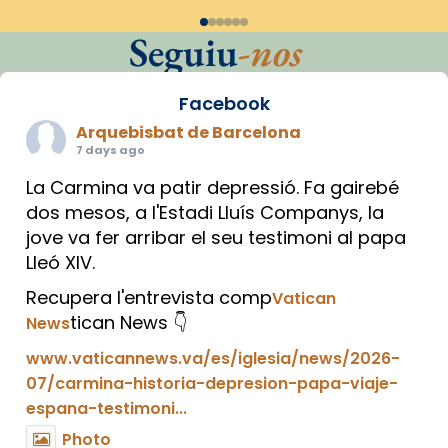
Seguiu
-nos
Facebook
Arquebisbat de Barcelona
7 days ago
La Carmina va patir depressió. Fa gairebé
dos mesos, a l'Estadi Lluís Companys, la
jove va fer arribar el seu testimoni al papa
Lleó XIV.
Recupera l'entrevista comp
Vatican
tican News 👇
News
www.vaticannews.va/es/iglesia/news/2026-
07/carmina-historia-depresion-papa-viaje-
espana-testimoni...
Photo