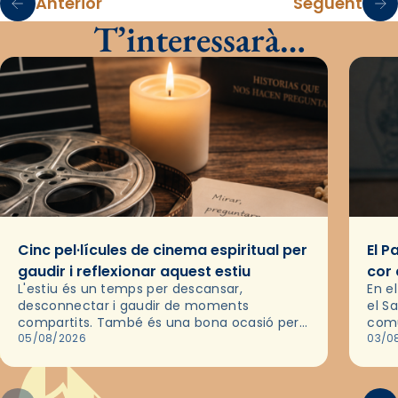
Anterior
Següent
T’interessarà…
Cinc pel·lícules de cinema espiritual per
El P
gaudir i reflexionar aquest estiu
cor 
L'estiu és un temps per descansar,
En e
desconnectar i gaudir de moments
el S
compartits. També és una bona ocasió per
comu
deixar-se portar per una bona història i, a
05/08/2026
de l
03/0
través del cinema, reflexionar sobre les…
d’un