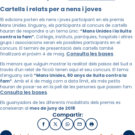
Cartells i relats per a nens i joves
16 edicions porten els nens i joves participant en els premis
Mans Unides. Enguany, els participants al concurs de cartells
hauran de respondre a un tema únic:
“Mans Unides i la lluita
contra la fam”.
Col·legis, instituts, parròquies, hospitals i altres
grups i associacions seran els possibles participants en el
concurs. El termini de presentació dels cartells també
Consulta les bases
finalitzarà el pròxim 4 de maig.
.
Els menors que vulguin mostrar la realitat dels països del Sud a
través d’un relat de ficció tenen aquí el seu concurs. El tema
d’enguany serà
“Mans Unides, 60 anys de lluita contra la
fam”
. Amb el 4 de maig com a data límit, els més petits
hauran de posar-se en la pell de les persones que passen fam.
Consulta les bases
.
Els guanyadors de les diferents modalitats dels premis es
coneixeran al
mes de juny de 2018
.
Compartir:
Facebook
X / Twitter
WhatsApp
Email
Imprimir