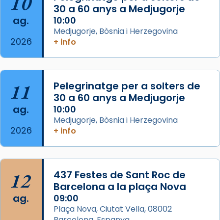
10
processó (recuperada el 1972) al voltant
30 a 60 anys a Medjugorje
del temple amb les relíquies de les santes.
ag.
10:00
Des de 1985 hi participa també un grup de
Medjugorje, Bòsnia i Herzegovina
2026
diablesses amb música i ball propis. Festa
+ info
gran a Mataró.
«Si vols saber què és calor, ves per les
Santes a Mataró»🥵.
11
Pelegrinatge per a solters de
30 a 60 anys a Medjugorje
Photo
ag.
10:00
View on Facebook
·
Share
Medjugorje, Bòsnia i Herzegovina
2026
+ info
Arquebisbat de Barcelona
2 weeks ago
Jaume, fill de Zebedeu, és juntament amb el
12
437 Festes de Sant Roc de
seu germà Joan i Pere un dels que
Barcelona a la plaça Nova
acompanyava més de prop Jesús.
ag.
09:00
Plaça Nova, Ciutat Vella, 08002
Segons el llibre dels Fets (12,2) fou el primer
Barcelona, Espanya