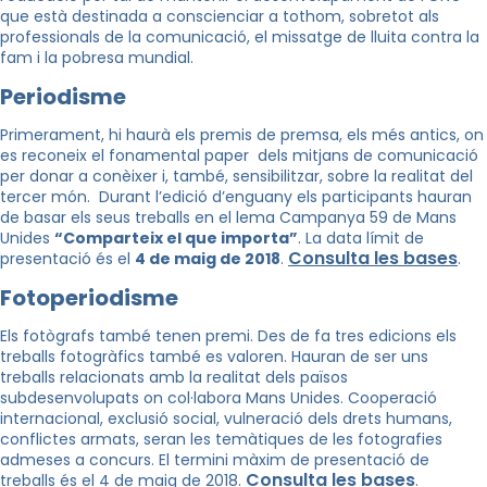
que està destinada a conscienciar a tothom, sobretot als
professionals de la comunicació, el missatge de lluita contra la
fam i la pobresa mundial.
Periodisme
Primerament, hi haurà els premis de premsa, els més antics, on
es reconeix el fonamental paper dels mitjans de comunicació
per donar a conèixer i, també, sensibilitzar, sobre la realitat del
tercer món. Durant l’edició d’enguany els participants hauran
de basar els seus treballs en el lema Campanya 59 de Mans
Unides
“Comparteix el que importa”
. La data límit de
Consulta les bases
presentació és el
4 de maig de 2018
.
.
Fotoperiodisme
Els fotògrafs també tenen premi. Des de fa tres edicions els
treballs fotogràfics també es valoren. Hauran de ser uns
treballs relacionats amb la realitat dels països
subdesenvolupats on col·labora Mans Unides. Cooperació
internacional, exclusió social, vulneració dels drets humans,
conflictes armats, seran les temàtiques de les fotografies
admeses a concurs. El termini màxim de presentació de
Consulta les bases
treballs és el 4 de maig de 2018.
.