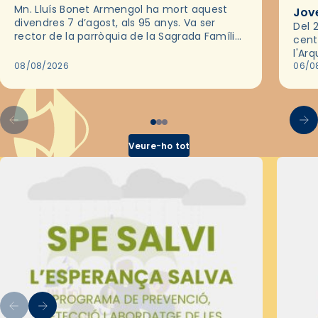
Mn. Lluís Bonet Armengol ha mort aquest
Jov
divendres 7 d’agost, als 95 anys. Va ser
Del 2
rector de la parròquia de la Sagrada Família
cent
de Barcelona durant 25 anys, entre 1993 i
l'Ar
2018,…
08/08/2026
les 
06/0
pel 
Veure-ho tot