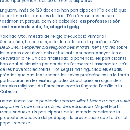
l’acompanyament des de diferents aspectes.
Enguany, més de 120 docents han participat en l’11a edició que
té per lema les paraules de Lluc “D’això, vosaltres en sou
testimonis”, perquè, com els deixebles,
els professors són
testimonis de vida, fe, alegria i goig.
Yolanda
Otal
, mestra de religió d’educació Primària i
Secundària, ha començat la Jornada amb la ponència
Déu.
Déu? Déu! L’experiència religiosa dels infants, nens i joves
sobre
les etapes evolutives dels estudiants per acompanyar-los a
desvetllar la fe. Un cop finalitzada la ponència, els participants
han anat al claustre per gaudir de l’esmorzar i assabentar-se’n
de les novetats editorials. Tot seguit ha tingut lloc els espais
pràctics que han triat segons les seves preferències i a la tarda
participaran en les visites guiades didàctiques en algun dels
temples religiosos de Barcelona com la Sagrada Família o la
Catedral.
Demà tindrà lloc la ponència
Lorenzo
Milani
: l’escola com a vuitè
sagrament
, que anirà a càrrec dels educadors Miquel Martí i
Manu
Andueza
. Els participants de la Jornada coneixeran la
proposta educativa del pedagog i la presentació que fa d’ell el
papa Francesc.