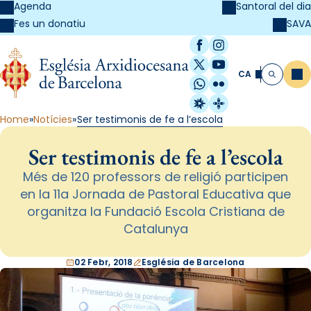
Agenda
Santoral del dia
SAVA
Fes un donatiu
Facebook
Instagram
X / Twitter
YouTube
CA
Me
Cerca
WhatsApp
Flickr
Radio Estel
Catalunya Cristi
Home
Notícies
Ser testimonis de fe a l’escola
Ser testimonis de fe a l’escola
Més de 120 professors de religió participen
en la 11a Jornada de Pastoral Educativa que
organitza la Fundació Escola Cristiana de
Catalunya
02 Febr, 2018
Església de Barcelona