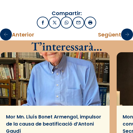
Compartir:
Facebook
X / Twitter
WhatsApp
Email
Imprimir
Anterior
Següent
T’interessarà…
Mor Mn. Lluís Bonet Armengol, impulsor
Mons
de la causa de beatificació d’Antoni
conv
Gaudí
Sec