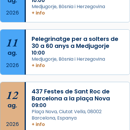
ag.
comitè organitzador de la visita apostòlica
10:00
Medjugorje, Bòsnia i Herzegovina
del Sant Pare Lleó XIV a Barcelona, i als
2026
+ info
col·laboradors, a la Catedral de Barcelona.
L’arquebisbe de Barcelona, el cardenal Joan
Josep Omella, ha presidit la missa i l’ha
11
Pelegrinatge per a solters de
concelebrat el bisbe auxiliar de Barcelona,
30 a 60 anys a Medjugorje
Mons. David Abadías.
ag.
10:00
📸 Dr. G. Simón
Medjugorje, Bòsnia i Herzegovina
2026
+ info
Photo
View on Facebook
·
Share
12
437 Festes de Sant Roc de
Arquebisbat de Barcelona
2 weeks ago
Barcelona a la plaça Nova
ag.
09:00
Memòria de les santes Juliana i
Plaça Nova, Ciutat Vella, 08002
Semproniana, verges i màrtirs.
Barcelona, Espanya
2026
Acompanyant la història de sant Cugat, a
+ info