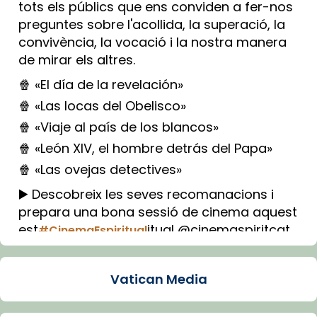
tots els públics que ens conviden a fer-nos
preguntes sobre l'acollida, la superació, la
convivència, la vocació i la nostra manera
de mirar els altres.
🍿 «El día de la revelación»
🍿 «Las locas del Obelisco»
🍿 «Viaje al país de los blancos»
🍿 «León XIV, el hombre detrás del Papa»
🍿 «Las ovejas detectives»
▶️ Descobreix les seves recomanacions i
prepara una bona sessió de cinema aquest
est
itual @cinemaspiritcat
#CinemaEspiritual
Imatge: Generada amb IA (OpenAI)
Video
Vatican Media
View on Facebook
·
Share