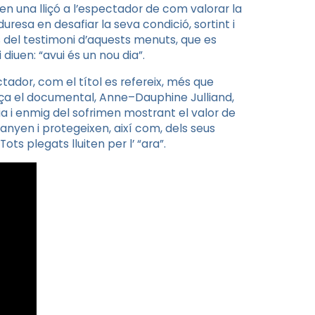
en una lliçó a l’espectador de com valorar la
resa en desafiar la seva condició, sortint i
s del testimoni d’aquests menuts, que es
iuen: “avui és un nou dia”.
ctador, com el títol es refereix, més que
nça el documental,
Anne
–
Dauphine
Julliand,
ia i enmig del sofrimen mostrant el valor de
anyen i protegeixen, així com, dels seus
ts plegats lluiten per l’ “ara”.