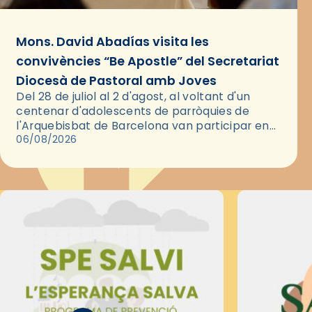
Mons. David Abadías visita les
convivències “Be Apostle” del Secretariat
Diocesà de Pastoral amb Joves
Del 28 de juliol al 2 d'agost, al voltant d'un
centenar d'adolescents de parròquies de
l'Arquebisbat de Barcelona van participar en
les convivències Be Apostle, organitzades pel
06/08/2026
Secretariat Diocesà de Pastoral amb…