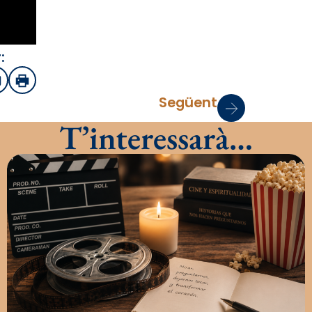
:
sApp
mail
Imprimir
Següent
T’interessarà…