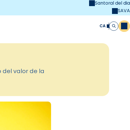
Santoral del dia
SAVA
el
unya Cristiana
CA
M
Cerca
 del valor de la