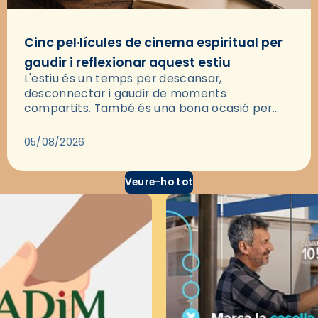
Cinc pel·lícules de cinema espiritual per
gaudir i reflexionar aquest estiu
L'estiu és un temps per descansar,
desconnectar i gaudir de moments
compartits. També és una bona ocasió per
deixar-se portar per una bona història i, a
través del cinema, reflexionar sobre les…
05/08/2026
Veure-ho tot