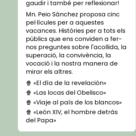
gaudir i també per reflexionar!
Mn. Peio Sánchez proposa cinc
pel·lícules per a aquestes
vacances. Històries per a tots els
públics que ens conviden a fer-
nos preguntes sobre l'acollida, la
superació, la convivència, la
vocació i la nostra manera de
mirar els altres.
🍿 «El día de la revelación»
🍿 «Las locas del Obelisco»
🍿 «Viaje al país de los blancos»
🍿 «León XIV, el hombre detrás
del Papa»
🍿 «Las ovejas detectives»