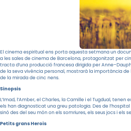
El cinema espiritual ens porta aquesta setmana un docum
a les sales de cinema de Barcelona, protagonitzat per ci
tracta d’una producció francesa dirigida per
Anne
–
Dauph
de la seva vivència personal, mostrarà la importància de
de la mirada de cinc nens.
Sinopsis
L’
Imad
, l’Amber, el
Charles
, la
Camille
i el
Tugdual
, tenen e
els han diagnosticat una greu patologia. Des de l’hospital
sinó des del seu món on els somriures, els seus jocs i els s
Petits grans Herois