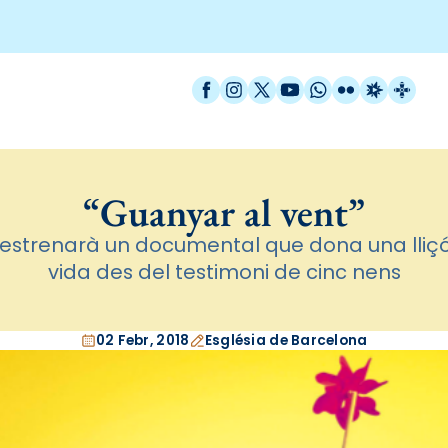
Facebook
Instagram
X / Twitter
YouTube
WhatsApp
Flickr
Radio Est
Catal
“Guanyar al vent”
s'estrenarà un documental que dona una lliçó
vida des del testimoni de cinc nens
02 Febr, 2018
Església de Barcelona