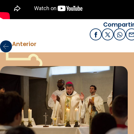
Compartir
Facebook
X / Twitter
What
E
Anterior