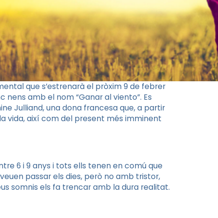
ental que s’estrenarà el pròxim 9 de febrer
nc nens amb el nom “Ganar al viento”. Es
ine
Julliand
, una dona francesa que, a partir
 la vida, així com del present més imminent
ntre 6 i 9 anys i tots ells tenen en comú que
 veuen passar els dies, però no amb tristor,
eus somnis els fa trencar amb la dura realitat.