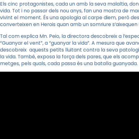
Els cinc protagonistes, cada un amb la seva malaltia, don
vida. Tot i no passar dels nou anys, fan una mostra de madu
vivint el moment. És una apologia al carpe diem, però de
converteixen en Herois quan amb un somriure s’aixequen i d
Tal com explica
Mn
.
Peio
, la directora descobreix a l’espe
“Guanyar el vent”, a “guanyar la vida”. A mesura que ava
descobreix
aquests petits lluitant contra la seva patolog
la vida. També, exposa la força dels pares, que els acomp
metges, pels quals, cada passa és una batalla guanyada. To