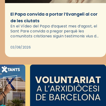
El Papa convida a portar l’Evangeli al cor
de les ciutats
En el Vídeo del Papa d’aquest mes d’agost, el
Sant Pare convida a pregar perquè les
comunitats cristianes siguin testimonis vius de
l’Evangeli enmig de les ciutats. A través d’una
pregària, el…
03/08/2026