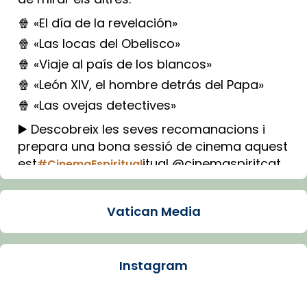
🍿 «El día de la revelación»
🍿 «Las locas del Obelisco»
🍿 «Viaje al país de los blancos»
🍿 «León XIV, el hombre detrás del Papa»
🍿 «Las ovejas detectives»
▶️ Descobreix les seves recomanacions i
prepara una bona sessió de cinema aquest
est
itual @cinemaspiritcat
#CinemaEspiritual
Imatge: Generada amb IA (OpenAI)
Video
Vatican Media
View on Facebook
·
Share
Instagram
Arquebisbat de Barcelona
2 weeks ago
La Carmina va patir depressió. Fa gairebé