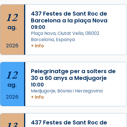
Josep Omella, ha presidit la missa i l’ha
12
437 Festes de Sant Roc de
concelebrat el bisbe auxiliar de Barcelona,
Barcelona a la plaça Nova
Mons. David Abadías.
ag.
09:00
📸 Dr. G. Simón
Plaça Nova, Ciutat Vella, 08002
Barcelona, Espanya
Photo
2026
+ info
View on Facebook
·
Share
Arquebisbat de Barcelona
12
Pelegrinatge per a solters de
2 weeks ago
30 a 60 anys a Medjugorje
Memòria de les santes Juliana i
ag.
10:00
Semproniana, verges i màrtirs.
Medjugorje, Bòsnia i Herzegovina
2026
Acompanyant la història de sant Cugat, a
+ info
partir de l’Edat Mitjana sorgeix la tradició
que les santes Juliana (“relatiu a Júlia”) i
Semproniana (“relatiu a Semprònia =
13
437 Festes de Sant Roc de
eterna”) són deixebles seves. I l’any 1667, el