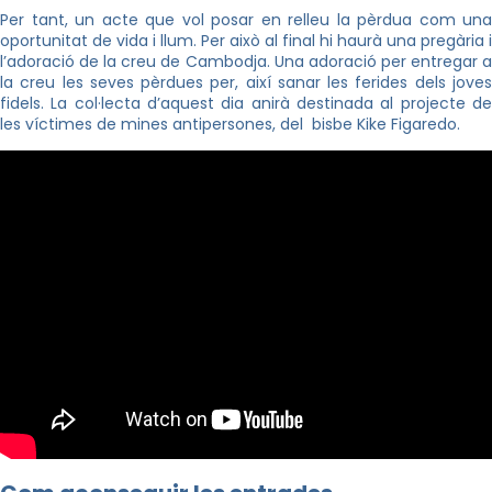
Per tant, un acte que vol posar en relleu la pèrdua com una
oportunitat de vida i llum. Per això al final hi haurà una pregària i
l’adoració de la creu de Cambodja. Una adoració per entregar a
la creu les seves pèrdues per, així sanar les ferides dels joves
fidels. La col·lecta d’aquest dia anirà destinada al projecte de
les víctimes de mines antipersones, del bisbe Kike Figaredo.