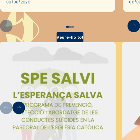
2018,…
08/08/2026
les 
06/0
pel 
Veure-ho tot