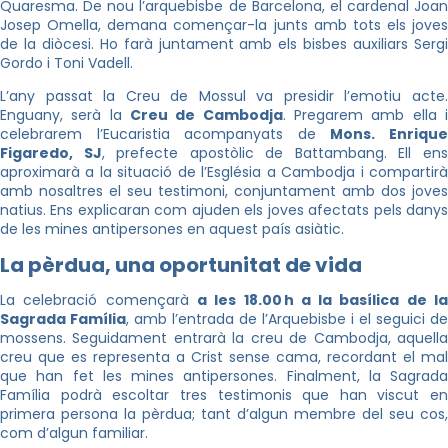
Quaresma. De nou l’arquebisbe de Barcelona, el cardenal Joan
Josep Omella, demana començar-la junts amb tots els joves
de la diòcesi. Ho farà juntament amb els bisbes auxiliars Sergi
Gordo i Toni Vadell.
L’any passat la Creu de Mossul va presidir l’emotiu acte.
Enguany, serà la
Creu de Cambodja
. Pregarem amb ella 
celebrarem l’Eucaristia acompanyats de
Mons. Enriqu
Figaredo, SJ
, prefecte apostòlic de Battambang. Ell en
aproximarà a la situació de l’Església a Cambodja i compartirà
amb nosaltres el seu testimoni, conjuntament amb dos joves
natius. Ens explicaran com ajuden els joves afectats pels danys
de les mines antipersones en aquest país asiàtic.
La pèrdua, una oportunitat de vida
La celebració començarà
a les 18.00 h a la basílica de l
Sagrada Família
, amb l’entrada de l’Arquebisbe i el seguici de
mossens. Seguidament entrarà la creu de Cambodja, aquella
creu que es representa a Crist sense cama, recordant el mal
que han fet les mines antipersones. Finalment, la Sagrada
Família podrà escoltar tres testimonis que han viscut en
primera persona la pèrdua; tant d’algun membre del seu cos,
com d’algun familiar.