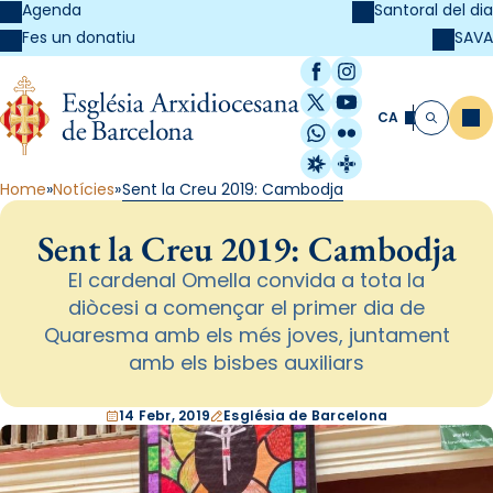
Agenda
Santoral del dia
SAVA
Fes un donatiu
Facebook
Instagram
X / Twitter
YouTube
CA
Me
Cerca
WhatsApp
Flickr
Radio Estel
Catalunya Cristi
Home
Notícies
Sent la Creu 2019: Cambodja
Sent la Creu 2019: Cambodja
El cardenal Omella convida a tota la
diòcesi a començar el primer dia de
Quaresma amb els més joves, juntament
amb els bisbes auxiliars
14 Febr, 2019
Església de Barcelona