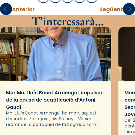
Anterior
Següent
T’interessarà…
Mor Mn. Lluís Bonet Armengol, impulsor
Mons
de la causa de beatificació d’Antoni
conv
Gaudí
Sec
Mn. Lluís Bonet Armengol ha mort aquest
Jov
divendres 7 d’agost, als 95 anys. Va ser
Del 2
rector de la parròquia de la Sagrada Família
cent
de Barcelona durant 25 anys, entre 1993 i
l'Ar