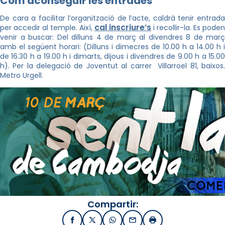
Com aconseguir les entrades
De cara a facilitar l’organització de l’acte, caldrà tenir entrada
cal inscriure’s
per accedir al temple. Així,
i recollir-la. Es poden
venir a buscar: Del dilluns 4 de març al divendres 8 de març
amb el següent horari: (Dilluns i dimecres de 10.00 h a 14.00 h i
de 16.30 h a 19.00 h i dimarts, dijous i divendres de 9.00 h a 15.00
h). Per la delegació de Joventut al carrer Villarroel 81, baixos.
Metro Urgell.
Compartir:
Facebook
X / Twitter
WhatsApp
Email
Imprimir