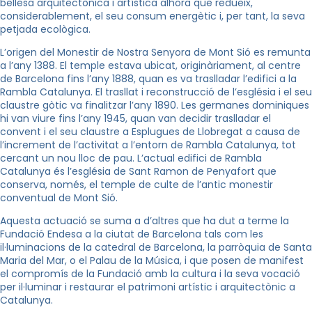
bellesa arquitectònica i artística alhora que redueix,
considerablement, el seu consum energètic i, per tant, la seva
petjada ecològica.
L’origen del Monestir de Nostra Senyora de Mont Sió es remunta
a l’any 1388. El temple estava ubicat, originàriament, al centre
de Barcelona fins l’any 1888, quan es va traslladar l’edifici a la
Rambla Catalunya. El trasllat i reconstrucció de l’església i el seu
claustre gòtic va finalitzar l’any 1890. Les germanes dominiques
hi van viure fins l’any 1945, quan van decidir traslladar el
convent i el seu claustre a Esplugues de Llobregat a causa de
l’increment de l’activitat a l’entorn de Rambla Catalunya, tot
cercant un nou lloc de pau. L’actual edifici de Rambla
Catalunya és l’església de Sant Ramon de Penyafort que
conserva, només, el temple de culte de l’antic monestir
conventual de Mont Sió.
Aquesta actuació se suma a d’altres que ha dut a terme la
Fundació Endesa a la ciutat de Barcelona tals com les
il·luminacions de la catedral de Barcelona, la parròquia de Santa
Maria del Mar, o el Palau de la Música, i que posen de manifest
el compromís de la Fundació amb la cultura i la seva vocació
per il·luminar i restaurar el patrimoni artístic i arquitectònic a
Catalunya.