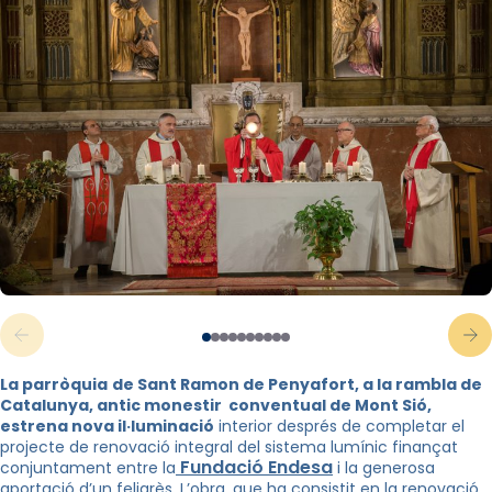
La parròquia
de Sant Ramon de Penyafort, a la rambla de
Catalunya, antic monestir conventual de Mont Sió,
estrena nova il·luminació
interior després de completar el
projecte de renovació integral del sistema lumínic finançat
Fundació Endesa
conjuntament entre la
i la generosa
aportació d’un feligrès. L’obra, que ha consistit en la renovació