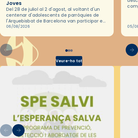
desc
Joves
comp
Del 28 de juliol al 2 d'agost, al voltant d'un
deix
centenar d'adolescents de parròquies de
trav
l'Arquebisbat de Barcelona van participar en
les convivències Be Apostle, organitzades
06/08/2026
05/0
pel Secretariat Diocesà de Pastoral amb…
Veure-ho tot