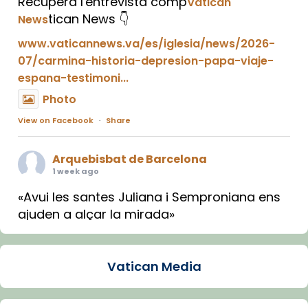
Recupera l'entrevista comp
Vatican
tican News 👇
News
www.vaticannews.va/es/iglesia/news/2026-
07/carmina-historia-depresion-papa-viaje-
espana-testimoni...
Photo
View on Facebook
·
Share
Arquebisbat de Barcelona
1 week ago
«Avui les santes Juliana i Semproniana ens
ajuden a alçar la mirada»
Mons. Sergi Gordo, bisbe de Tortosa, ha
presidit aquest 27 de juliol la missa de Les
Vatican Media
Santes de Mataró.
🔗
tinyurl.com/cvu5jmbk