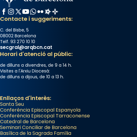
raïms de setembre te'n llepes els dits»,
Facebook
Instagram
X / Twitter
YouTube
WhatsApp
Flickr
Radio Estel
Catalunya Cristiana
segons una dita popular.
Contacte i suggeriments:
Photo
C. del Bisbe, 5
View on Facebook
·
Share
08002 Barcelona
Telf. 93 270 10 10
secgral@arqbcn.cat
Horari d'atenció al públic:
de dilluns a divendres, de 9 a 14 h.
Visites a l'Arxiu Diocesà:
de dilluns a dijous, de 10 a 13 h.
Enllaços d'interès:
Santa Seu
Conferència Episcopal Espanyola
Conferència Episcopal Tarraconense
Catedral de Barcelona
Seminari Conciliar de Barcelona
Basílica de la Sagrada Família