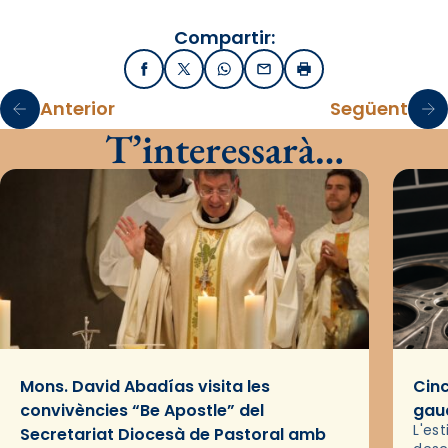
Compartir:
Facebook
X / Twitter
WhatsApp
Email
Imprimir
Anterior
Següent
T’interessarà…
Mons. David Abadías visita les
Cinc
convivències “Be Apostle” del
gaud
L'es
Secretariat Diocesà de Pastoral amb