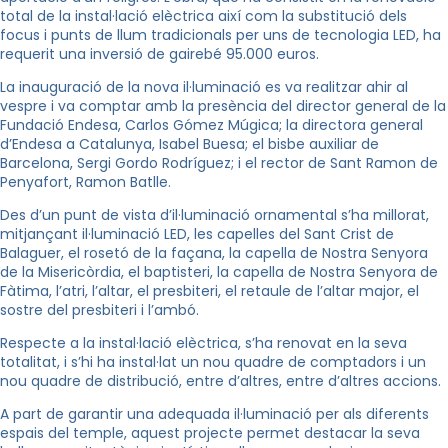
total de la instal·lació elèctrica així com la substitució dels
focus i punts de llum tradicionals per uns de tecnologia LED, ha
requerit una inversió de gairebé 95.000 euros.
La inauguració de la nova il·luminació es va realitzar ahir al
vespre i va comptar amb la presència del director general de la
Fundació Endesa, Carlos Gómez Múgica; la directora general
d’Endesa a Catalunya, Isabel Buesa; el bisbe auxiliar de
Barcelona, Sergi Gordo Rodríguez; i el rector de Sant Ramon de
Penyafort, Ramon Batlle.
Des d’un punt de vista d’il·luminació ornamental s’ha millorat,
mitjançant il·luminació LED, les capelles del Sant Crist de
Balaguer, el rosetó de la façana, la capella de Nostra Senyora
de la Misericòrdia, el baptisteri, la capella de Nostra Senyora de
Fàtima, l’atri, l’altar, el presbiteri, el retaule de l’altar major, el
sostre del presbiteri i l’ambó.
Respecte a la instal·lació elèctrica, s’ha renovat en la seva
totalitat, i s’hi ha instal·lat un nou quadre de comptadors i un
nou quadre de distribució, entre d’altres, entre d’altres accions.
A part de garantir una adequada il·luminació per als diferents
espais del temple, aquest projecte permet destacar la seva