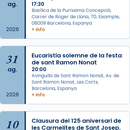
ag.
a la “Missa de les Santes” (“Missa de
17:30
Basílica de la Puríssima Concepció,
Glòria”) fou composta el 1848 per Mn.
Carrer de Roger de Llúria, 70, Eixample,
Manuel Blanch, amb aire d’òpera
08009 Barcelona, Espanya
italianitzant; s’interpreta per privilegi
2026
+ info
pontifici, amb orquestra i cor, i té una
duració aproximada de tres hores. Després,
processó (recuperada el 1972) al voltant
del temple amb les relíquies de les santes.
31
Eucaristia solemne de la festa
Des de 1985 hi participa també un grup de
de sant Ramon Nonat
ag.
diablesses amb música i ball propis. Festa
20:00
Avinguda de Sant Ramon Nonat, Av. de
gran a Mataró.
Sant Ramon Nonat, Les Corts,
«Si vols saber què és calor, ves per les
Barcelona, Espanya
Santes a Mataró»🥵.
2026
+ info
Photo
View on Facebook
·
Share
10
Clausura del 125 aniversari de
les Carmelites de Sant Josep.
Arquebisbat de Barcelona