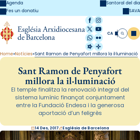
Agenda
Santoral del dia
SAVA
Fes un donatiu
Facebook
Instagram
X / Twitter
YouTube
CA
Me
Cerca
WhatsApp
Flickr
Radio Estel
Catalunya Cristi
Home
Notícies
Sant Ramon de Penyafort millora la il·luminació
Sant Ramon de Penyafort
millora la il·luminació
El temple finalitza la renovació integral del
sistema lumínic finançat conjuntament
entre la Fundació Endesa i la generosa
aportació d’un feligrès
14 Des, 2017
Església de Barcelona