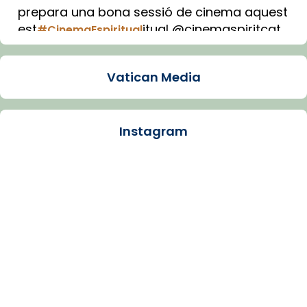
prepara una bona sessió de cinema aquest
est
itual @cinemaspiritcat
#CinemaEspiritual
Imatge: Generada amb IA (OpenAI)
Video
Vatican Media
View on Facebook
·
Share
Instagram
Arquebisbat de Barcelona
1 week ago
La Carmina va patir depressió. Fa gairebé
dos mesos, a l'Estadi Lluís Companys, la
jove va fer arribar el seu testimoni al papa
Lleó XIV.
Recupera l'entrevista comp
Vatican
tican News 👇
News
www.vaticannews.va/es/iglesia/news/2026-
07/carmina-historia-depresion-papa-viaje-