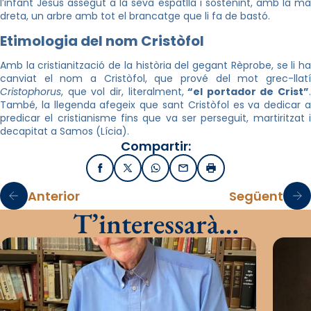
l’infant Jesús assegut a la seva espatlla i sostenint, amb la mà
dreta, un arbre amb tot el brancatge que li fa de bastó.
Etimologia del nom Cristòfol
Amb la cristianització de la història del gegant Rèprobe, se li ha
canviat el nom a Cristòfol, que prové del mot grec-llatí
Cristophorus
, que vol dir, literalment,
“el portador de Crist”
.
També, la llegenda afegeix que sant Cristòfol es va dedicar a
predicar el cristianisme fins que va ser perseguit, martiritzat i
decapitat a Samos (Lícia).
Compartir:
Facebook
X / Twitter
WhatsApp
Email
Imprimir
Anterior
Següent
T’interessarà…