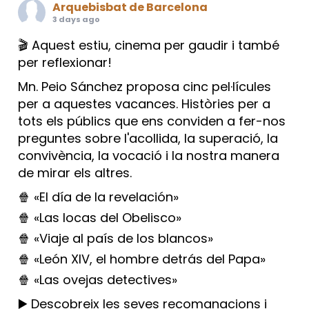
Arquebisbat de Barcelona
3 days ago
🎬 Aquest estiu, cinema per gaudir i també
per reflexionar!
Mn. Peio Sánchez proposa cinc pel·lícules
per a aquestes vacances. Històries per a
tots els públics que ens conviden a fer-nos
preguntes sobre l'acollida, la superació, la
convivència, la vocació i la nostra manera
de mirar els altres.
🍿 «El día de la revelación»
🍿 «Las locas del Obelisco»
🍿 «Viaje al país de los blancos»
🍿 «León XIV, el hombre detrás del Papa»
🍿 «Las ovejas detectives»
▶️ Descobreix les seves recomanacions i