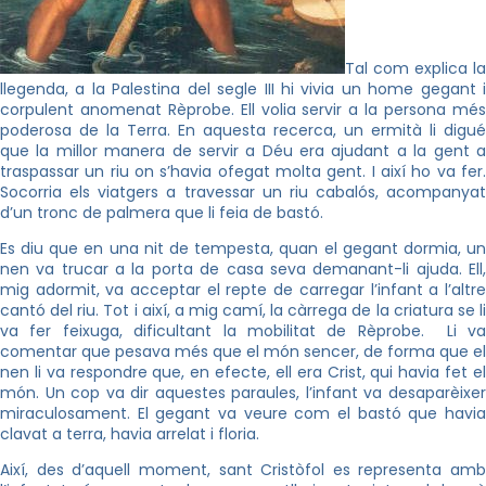
Tal com explica la
llegenda, a la Palestina del segle III hi vivia un home gegant i
corpulent anomenat Rèprobe. Ell volia servir a la persona més
poderosa de la Terra. En aquesta recerca, un ermità li digué
que la millor manera de servir a Déu era ajudant a la gent a
traspassar un riu on s’havia ofegat molta gent. I així ho va fer.
Socorria els viatgers a travessar un riu cabalós, acompanyat
d’un tronc de palmera que li feia de bastó.
Es diu que en una nit de tempesta, quan el gegant dormia, un
nen va trucar a la porta de casa seva demanant-li ajuda. Ell,
mig adormit, va acceptar el repte de carregar l’infant a l’altre
cantó del riu. Tot i així, a mig camí, la càrrega de la criatura se li
va fer feixuga, dificultant la mobilitat de Rèprobe. Li va
comentar que pesava més que el món sencer, de forma que el
nen li va respondre que, en efecte, ell era Crist, qui havia fet el
món. Un cop va dir aquestes paraules, l’infant va desaparèixer
miraculosament. El gegant va veure com el bastó que havia
clavat a terra, havia arrelat i floria.
Així, des d’aquell moment, sant Cristòfol es representa amb