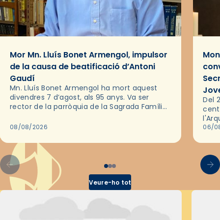
Mor Mn. Lluís Bonet Armengol, impulsor
Mons
de la causa de beatificació d’Antoni
conv
Gaudí
Sec
Mn. Lluís Bonet Armengol ha mort aquest
Jov
divendres 7 d’agost, als 95 anys. Va ser
Del 2
rector de la parròquia de la Sagrada Família
cent
de Barcelona durant 25 anys, entre 1993 i
l'Ar
2018,…
08/08/2026
les 
06/0
pel 
Veure-ho tot