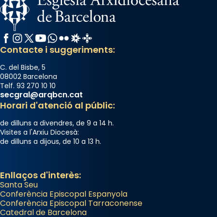
Facebook
Instagram
X / Twitter
YouTube
WhatsApp
Flickr
Radio Estel
Catalunya Cristiana
Contacte i suggeriments:
C. del Bisbe, 5
08002 Barcelona
Telf. 93 270 10 10
secgral@arqbcn.cat
Horari d'atenció al públic:
de dilluns a divendres, de 9 a 14 h.
Visites a l'Arxiu Diocesà:
de dilluns a dijous, de 10 a 13 h.
Enllaços d'interès:
Santa Seu
Conferència Episcopal Espanyola
Conferència Episcopal Tarraconense
Catedral de Barcelona