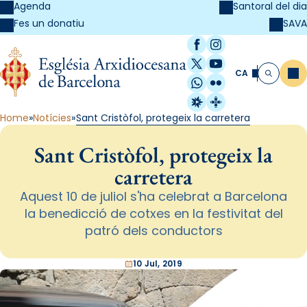
Agenda
Santoral del dia
SAVA
Fes un donatiu
Facebook
Instagram
X / Twitter
YouTube
CA
Me
Cerca
WhatsApp
Flickr
Radio Estel
Catalunya Cristi
Home
Notícies
Sant Cristòfol, protegeix la carretera
Sant Cristòfol, protegeix la
carretera
Aquest 10 de juliol s'ha celebrat a Barcelona
la benedicció de cotxes en la festivitat del
patró dels conductors
10 Jul, 2019