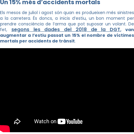
Un 15% més d’accidents mortals
Els mesos de juliol i agost són quan es produeixen més sinistres
a la carretera. És doncs, a inicis d’estiu, un bon moment per
prendre consciència de l’arma que pot suposar un volant. De
segons les dades del 2018 de la DGT
fet,
, va
augmentar a l’estiu passat un 15% el nombre de víctimes
mortals per accidents de trànsit
.