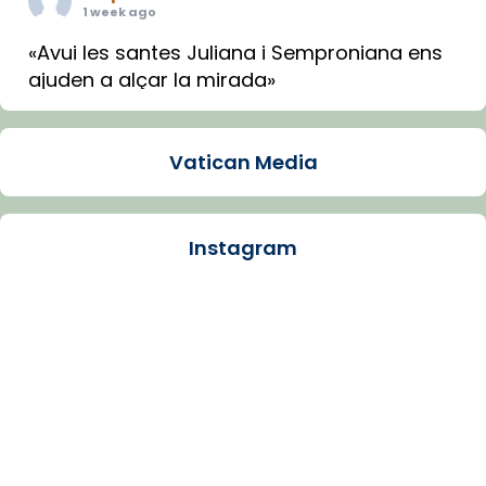
1 week ago
«Avui les santes Juliana i Semproniana ens
ajuden a alçar la mirada»
Mons. Sergi Gordo, bisbe de Tortosa, ha
presidit aquest 27 de juliol la missa de Les
Vatican Media
Santes de Mataró.
🔗
tinyurl.com/cvu5jmbk
📸 J. Merino
Instagram
Photo
View on Facebook
·
Share
Arquebisbat de Barcelona
is at Catedral
de Barcelona.
1 week ago
Aquest dilluns, 27 de juliol, ha tingut lloc la
missa d’acció de gràcies en agraïment al