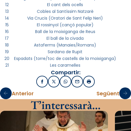
12
El cant dels ocells
13
Cobles al Santíssim Natzarè
14
Via Crucis (Oratori de Sant Felip Neri)
15
El rossinyol (cançó popular)
16
Ball de la moixiganga de Reus
17
El ball de la civada
18
Astaferms (Manaies/Romans)
19
Sardana de Rupit
20
Espadats (torre/toc de castells de la moixiganga)
21
Les caramelles
Compartir:
Facebook
X / Twitter
WhatsApp
Email
Imprimir
Anterior
Següent
T’interessarà…