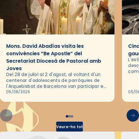
Mons. David Abadías visita les
Cinc
convivències “Be Apostle” del
gaud
L'es
Secretariat Diocesà de Pastoral amb
desc
Joves
comp
Del 28 de juliol al 2 d'agost, al voltant d'un
deix
centenar d'adolescents de parròquies de
trav
l'Arquebisbat de Barcelona van participar en
les convivències Be Apostle, organitzades
06/08/2026
05/0
pel Secretariat Diocesà de Pastoral amb…
Veure-ho tot