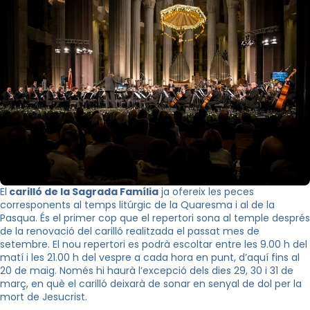
El
carilló de la Sagrada Família
ja ofereix les peces
corresponents al temps litúrgic de la Quaresma i al de la
Pasqua. És el primer cop que el repertori sona al temple després
de la renovació del carilló realitzada el passat mes de
setembre. El nou repertori es podrà escoltar entre les 9.00 h del
matí i les 21.00 h del vespre a cada hora en punt, d’aquí fins al
20 de maig. Només hi haurà l’excepció dels dies 29, 30 i 31 de
març, en què el carilló deixarà de sonar en senyal de dol per la
mort de Jesucrist.