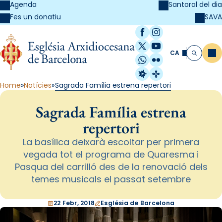
Agenda
Santoral del dia
SAVA
Fes un donatiu
Facebook
Instagram
X / Twitter
YouTube
CA
Me
Cerca
WhatsApp
Flickr
Radio Estel
Catalunya Cristi
Home
Notícies
Sagrada Família estrena repertori
Sagrada Família estrena
repertori
La basílica deixarà escoltar per primera
vegada tot el programa de Quaresma i
Pasqua del carrilló des de la renovació dels
temes musicals el passat setembre
22 Febr, 2018
Església de Barcelona