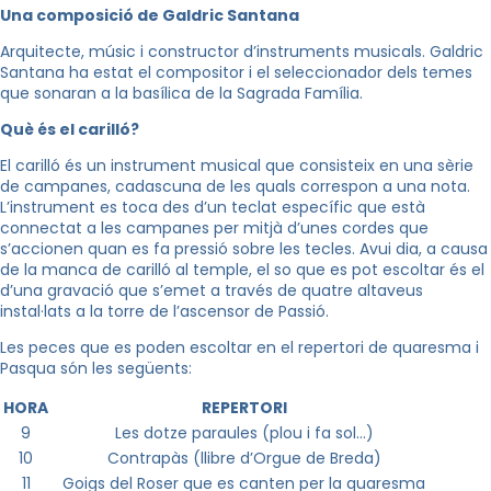
Una composició de Galdric Santana
Arquitecte, músic i constructor d’instruments musicals. Galdric
Santana ha estat el compositor i el seleccionador dels temes
que sonaran a la basílica de la Sagrada Família.
Què és el carilló?
El carilló és un instrument musical que consisteix en una sèrie
de campanes, cadascuna de les quals correspon a una nota.
L’instrument es toca des d’un teclat específic que està
connectat a les campanes per mitjà d’unes cordes que
s’accionen quan es fa pressió sobre les tecles. Avui dia, a causa
de la manca de carilló al temple, el so que es pot escoltar és el
d’una gravació que s’emet a través de quatre altaveus
instal·lats a la torre de l’ascensor de Passió.
Les peces que es poden escoltar en el repertori de quaresma i
Pasqua són les següents:
HORA
REPERTORI
9
Les dotze paraules (plou i fa sol…)
10
Contrapàs (llibre d’Orgue de Breda)
11
Goigs del Roser que es canten per la quaresma