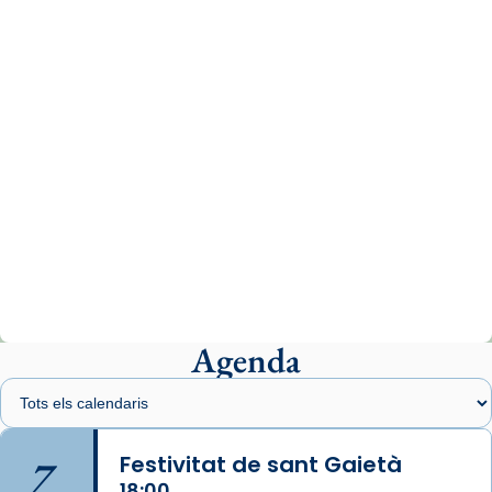
comitè organitzador de la visita apostòlica
del Sant Pare Lleó XIV a Barcelona, i als
col·laboradors, a la Catedral de Barcelona.
L’arquebisbe de Barcelona, el cardenal Joan
Josep Omella, ha presidit la missa i l’ha
concelebrat el bisbe auxiliar de Barcelona,
Mons. David Abadías.
📸 Dr. G. Simón
Photo
View on Facebook
·
Share
Agenda
Arquebisbat de Barcelona
2 weeks ago
Memòria de les santes Juliana i
Semproniana, verges i màrtirs.
7
Festivitat de sant Gaietà
Acompanyant la història de sant Cugat, a
18:00