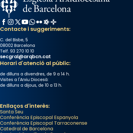
Facebook
Instagram
X / Twitter
YouTube
WhatsApp
Flickr
Radio Estel
Catalunya Cristiana
Contacte i suggeriments:
C. del Bisbe, 5
08002 Barcelona
Telf. 93 270 10 10
secgral@arqbcn.cat
Horari d'atenció al públic:
de dilluns a divendres, de 9 a 14 h.
Visites a l'Arxiu Diocesà:
de dilluns a dijous, de 10 a 13 h.
Enllaços d'interès:
Santa Seu
Conferència Episcopal Espanyola
Conferència Episcopal Tarraconense
Catedral de Barcelona