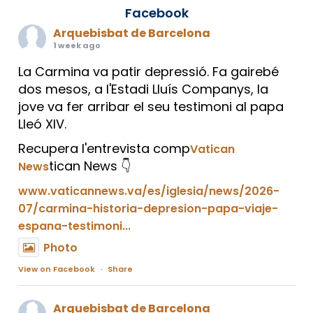
Facebook
Arquebisbat de Barcelona
1 week ago
La Carmina va patir depressió. Fa gairebé
dos mesos, a l'Estadi Lluís Companys, la
jove va fer arribar el seu testimoni al papa
Lleó XIV.
Recupera l'entrevista comp
Vatican
tican News 👇
News
www.vaticannews.va/es/iglesia/news/2026-
07/carmina-historia-depresion-papa-viaje-
espana-testimoni...
Photo
View on Facebook
·
Share
Arquebisbat de Barcelona