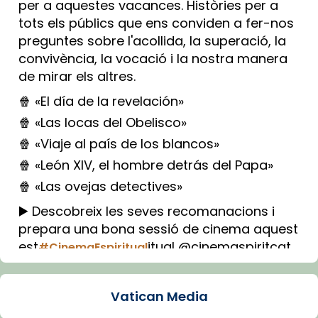
per a aquestes vacances. Històries per a
tots els públics que ens conviden a fer-nos
preguntes sobre l'acollida, la superació, la
convivència, la vocació i la nostra manera
de mirar els altres.
🍿 «El día de la revelación»
🍿 «Las locas del Obelisco»
🍿 «Viaje al país de los blancos»
🍿 «León XIV, el hombre detrás del Papa»
🍿 «Las ovejas detectives»
▶️ Descobreix les seves recomanacions i
prepara una bona sessió de cinema aquest
est
itual @cinemaspiritcat
#CinemaEspiritual
Imatge: Generada amb IA (OpenAI)
Video
Vatican Media
View on Facebook
·
Share