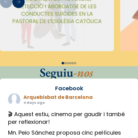
Seguiu
-nos
Facebook
Arquebisbat de Barcelona
4 days ago
🎬 Aquest estiu, cinema per gaudir i també
per reflexionar!
Mn. Peio Sánchez proposa cinc pel·lícules