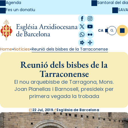
Agenda
Santoral del dia
SAVA
Fes un donatiu
Facebook
Instagram
X / Twitter
YouTube
CA
Me
Cerca
WhatsApp
Flickr
Radio Estel
Catalunya Cristi
Home
Notícies
Reunió dels bisbes de la Tarraconense
Reunió dels bisbes de la
Tarraconense
El nou arquebisbe de Tarragona, Mons.
Joan Planellas i Barnosell, presideix per
primera vegada la trobada
22 Jul, 2019
Església de Barcelona