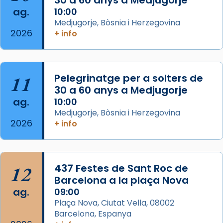
30 a 60 anys a Medjugorje
ag.
comitè organitzador de la visita apostòlica
10:00
Medjugorje, Bòsnia i Herzegovina
del Sant Pare Lleó XIV a Barcelona, i als
2026
+ info
col·laboradors, a la Catedral de Barcelona.
L’arquebisbe de Barcelona, el cardenal Joan
Josep Omella, ha presidit la missa i l’ha
11
Pelegrinatge per a solters de
concelebrat el bisbe auxiliar de Barcelona,
30 a 60 anys a Medjugorje
Mons. David Abadías.
ag.
10:00
📸 Dr. G. Simón
Medjugorje, Bòsnia i Herzegovina
2026
+ info
Photo
View on Facebook
·
Share
12
437 Festes de Sant Roc de
Arquebisbat de Barcelona
2 weeks ago
Barcelona a la plaça Nova
ag.
09:00
Memòria de les santes Juliana i
Plaça Nova, Ciutat Vella, 08002
Semproniana, verges i màrtirs.
Barcelona, Espanya