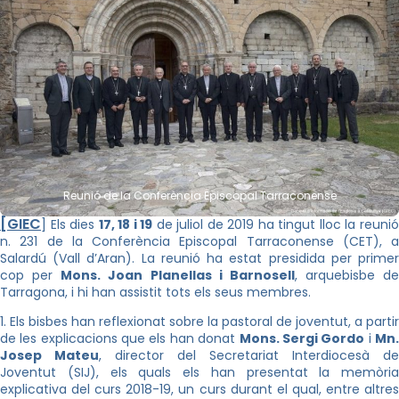
Reunió de la Conferència Episcopal Tarraconense
[GIEC
] Els dies
17, 18 i 19
de juliol de 2019 ha tingut lloc la reuni
n. 231 de la Conferència Episcopal Tarraconense (CET), a
Salardú (Vall d’Aran). La reunió ha estat presidida per primer
cop per
Mons. Joan Planellas i Barnosell
, arquebisbe de
Tarragona, i hi han assistit tots els seus membres.
1. Els bisbes han reflexionat sobre la pastoral de joventut, a partir
de les explicacions que els han donat
Mons. Sergi Gordo
i
Mn
Josep Mateu
, director del Secretariat Interdiocesà de
Joventut (SIJ), els quals els han presentat la memòria
explicativa del curs 2018-19, un curs durant el qual, entre altres