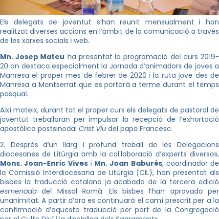
Els delegats de joventut s’han reunit mensualment i han
realitzat diverses accions en l’àmbit de la comunicació a través
de les xarxes socials i web.
Mn. Josep Mateu
ha presentat la programació del curs 2019
20 on destaca especialment la Jornada d’animadors de joves a
Manresa el proper mes de febrer de 2020 i la ruta jove des de
Manresa a Montserrat que es portarà a terme durant el temps
pasqual.
Així mateix, durant tot el proper curs els delegats de pastoral de
joventut treballaran per impulsar la recepció de l’exhortació
apostòlica postsinodal
Crist Viu
del papa Francesc.
2. Després d’un llarg i profund treball de les Delegacions
diocesanes de Litúrgia amb la col·laboració d’experts diversos,
Mons. Joan-Enric Vives
i
Mn. Joan Baburés
, coordinador de
la Comissió Interdiocesana de Litúrgia (CIL), han presentat als
bisbes la traducció catalana ja acabada de la tercera edició
esmenada
del Missal Romà. Els bisbes l’han aprovada per
unanimitat. A partir d’ara es continuarà el camí prescrit per a la
confirmació d’aquesta traducció per part de la Congregació
per al Culte Diví i la disciplina dels Sagraments.