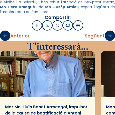
a Vielha i a Salardú, i han rebut l’atenció de l’Arxiprest d’Aran,
Mn. Pere Balagué
i de
Mn. Jusèp Amiell
, expert lingüista d
l’aranès i creu de Sant Jordi.
Compartir:
Facebook
X / Twitter
WhatsApp
Email
Imprimir
Anterior
Següent
T’interessarà…
Mor Mn. Lluís Bonet Armengol, impulsor
Mons
de la causa de beatificació d’Antoni
conv