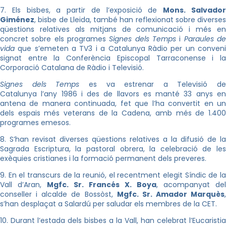
7. Els bisbes, a partir de l’exposició de
Mons. Salvado
Giménez
, bisbe de Lleida, també han reflexionat sobre diverses
qüestions relatives als mitjans de comunicació i més en
concret sobre els programes
Signes dels Temps
i
Paraules d
vida
que s’emeten a TV3 i a Catalunya Ràdio per un conveni
signat entre la Conferència Episcopal Tarraconense i la
Corporació Catalana de Ràdio i Televisió.
Signes dels Temps
es va estrenar a Televisió de
Catalunya l’any 1986 i des de llavors es manté 33 anys en
antena de manera continuada, fet que l’ha convertit en un
dels espais més veterans de la Cadena, amb més de 1.400
programes emesos.
8. S’han revisat diverses qüestions relatives a la difusió de la
Sagrada Escriptura, la pastoral obrera, la celebració de les
exèquies cristianes i la formació permanent dels preveres.
9. En el transcurs de la reunió, el recentment elegit Síndic de la
Vall d’Aran,
Mgfc. Sr. Francés X. Boya
, acompanyat del
conseller i alcalde de Bossòst,
Mgfc. Sr. Amador Marquès
,
s’han desplaçat a Salardú per saludar els membres de la CET.
10. Durant l’estada dels bisbes a la Vall, han celebrat l’Eucaristia