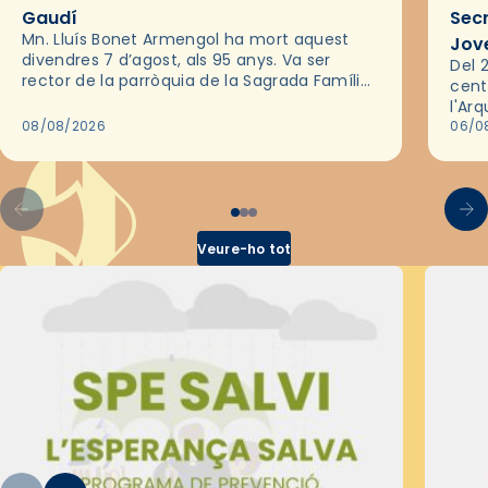
Gaudí
Sec
Mn. Lluís Bonet Armengol ha mort aquest
Jov
divendres 7 d’agost, als 95 anys. Va ser
Del 2
rector de la parròquia de la Sagrada Família
cent
de Barcelona durant 25 anys, entre 1993 i
l'Ar
2018,…
08/08/2026
les 
06/0
pel 
Veure-ho tot