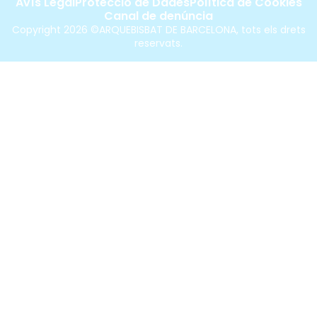
Avís Legal
Protecció de Dades
Política de Cookies
Canal de denúncia
Copyright 2026 ©ARQUEBISBAT DE BARCELONA, tots els drets
reservats.