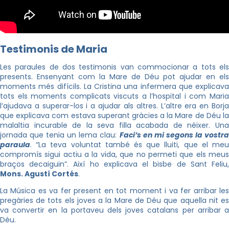
Testimonis de Maria
Les paraules de dos testimonis van commocionar a tots els
presents. Ensenyant com la Mare de Déu pot ajudar en els
moments més difícils. La Cristina una infermera que explicava
tots els moments complicats viscuts a l’hospital i com Maria
l’ajudava a superar-los i a ajudar als altres. L’altre era en Borja
que explicava com estava superant gràcies a la Mare de Déu la
malaltia incurable de la seva filla acabada de néixer. Una
jornada que tenia un lema clau:
Faci’s en mi segons la vostr
paraula
. “La teva voluntat també és que lluiti, que el meu
compromís sigui actiu a la vida, que no permeti que els meus
braços decaiguin”. Així ho explicava el bisbe de Sant Feliu,
Mons. Agustí Cortés
.
La Música es va fer present en tot moment i va fer arribar les
pregàries de tots els joves a la Mare de Déu que aquella nit es
va convertir en la portaveu dels joves catalans per arribar a
Déu.