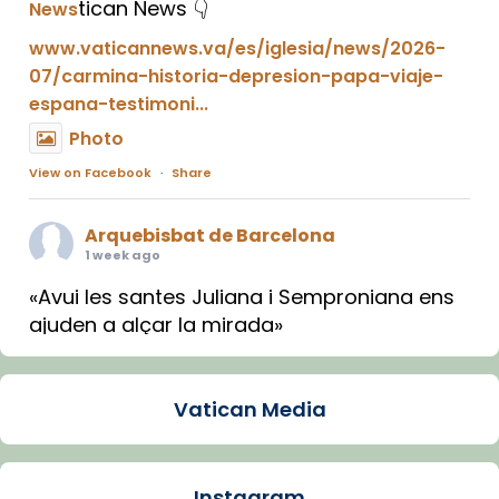
tican News 👇
News
www.vaticannews.va/es/iglesia/news/2026-
07/carmina-historia-depresion-papa-viaje-
espana-testimoni...
Photo
View on Facebook
·
Share
Arquebisbat de Barcelona
1 week ago
«Avui les santes Juliana i Semproniana ens
ajuden a alçar la mirada»
Mons. Sergi Gordo, bisbe de Tortosa, ha
presidit aquest 27 de juliol la missa de Les
Vatican Media
Santes de Mataró.
🔗
tinyurl.com/cvu5jmbk
📸 J. Merino
Instagram