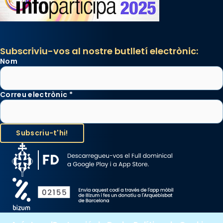
Subscriviu-vos al nostre butlletí electrònic:
Nom
Correu electrònic
*