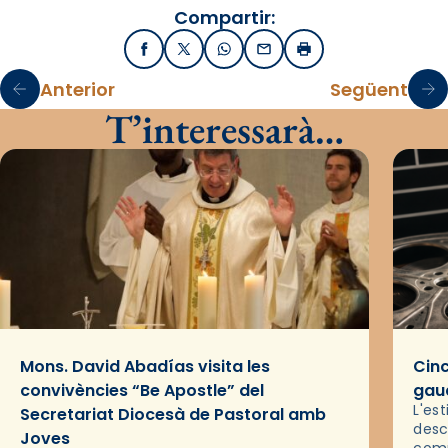
Compartir:
Facebook
X / Twitter
WhatsApp
Email
Imprimir
Anterior
Següent
T’interessarà…
Mons. David Abadías visita les
Cinc
convivències “Be Apostle” del
gaud
L'es
Secretariat Diocesà de Pastoral amb
desc
Joves