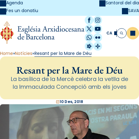
Agenda
Santoral del dia
SAVA
Fes un donatiu
Facebook
Instagram
X / Twitter
YouTube
CA
Me
Cerca
WhatsApp
Flickr
Radio Estel
Catalunya Cristi
Home
Notícies
Resant per la Mare de Déu
Resant per la Mare de Déu
La basílica de la Mercè celebra la vetlla de
la Immaculada Concepció amb els joves
10 Des, 2018