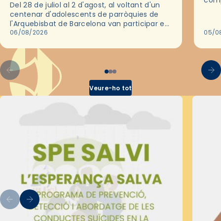
comp
Del 28 de juliol al 2 d'agost, al voltant d'un
deix
centenar d'adolescents de parròquies de
trav
l'Arquebisbat de Barcelona van participar en
les convivències Be Apostle, organitzades
06/08/2026
05/0
pel Secretariat Diocesà de Pastoral amb…
Veure-ho tot