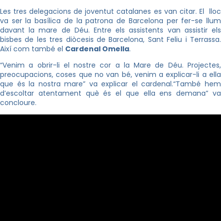
Les tres delegacions de joventut catalanes es van citar. El lloc
va ser la basílica de la patrona de Barcelona per fer-se llum
davant la mare de Déu. Entre els assistents van assistir els
bisbes de les tres diòcesis de Barcelona, Sant Feliu i Terrassa.
Així com també el
Cardenal Omella
.
“Venim a obrir-li el nostre cor a la Mare de Déu. Projectes,
preocupacions, coses que no van bé, venim a explicar-li a ella
que és la nostra mare” va explicar el cardenal.“També hem
d’escoltar atentament què és el que ella ens demana” va
concloure.