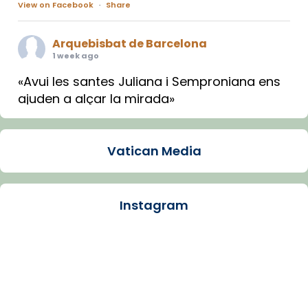
View on Facebook
·
Share
Arquebisbat de Barcelona
1 week ago
«Avui les santes Juliana i Semproniana ens
ajuden a alçar la mirada»
Mons. Sergi Gordo, bisbe de Tortosa, ha
presidit aquest 27 de juliol la missa de Les
Vatican Media
Santes de Mataró.
🔗
tinyurl.com/cvu5jmbk
📸 J. Merino
Instagram
Photo
View on Facebook
·
Share
Arquebisbat de Barcelona
is at Catedral
de Barcelona.