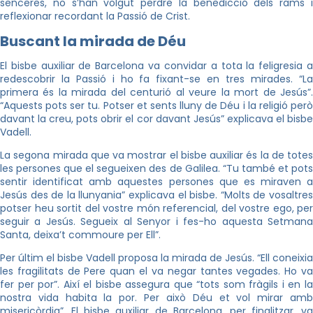
senceres, no s’han volgut perdre la benedicció dels rams i
reflexionar recordant la Passió de Crist.
Buscant la mirada de Déu
El bisbe auxiliar de Barcelona va convidar a tota la feligresia a
redescobrir la Passió i ho fa fixant-se en tres mirades. “La
primera és la mirada del centurió al veure la mort de Jesús”.
“Aquests pots ser tu. Potser et sents lluny de Déu i la religió però
davant la creu, pots obrir el cor davant Jesús” explicava el bisbe
Vadell.
La segona mirada que va mostrar el bisbe auxiliar és la de totes
les persones que el segueixen des de Galilea. “Tu també et pots
sentir identificat amb aquestes persones que es miraven a
Jesús des de la llunyania” explicava el bisbe. “Molts de vosaltres
potser heu sortit del vostre món referencial, del vostre ego, per
seguir a Jesús. Segueix al Senyor i fes-ho aquesta Setmana
Santa, deixa’t commoure per Ell”.
Per últim el bisbe Vadell proposa la mirada de Jesús. “Ell coneixia
les fragilitats de Pere quan el va negar tantes vegades. Ho va
fer per por”. Així el bisbe assegura que “tots som fràgils i en la
nostra vida habita la por. Per això Déu et vol mirar amb
misericòrdia”. El bisbe auxiliar de Barcelona, per finalitzar, va