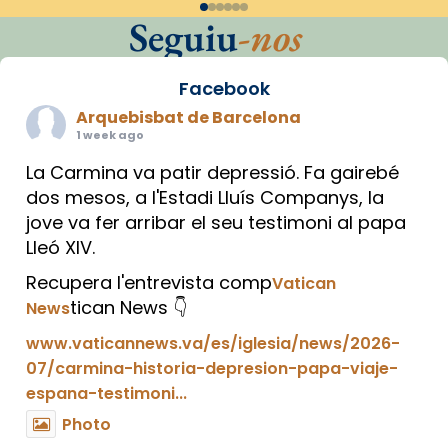
Seguiu
-nos
Facebook
Arquebisbat de Barcelona
1 week ago
La Carmina va patir depressió. Fa gairebé
dos mesos, a l'Estadi Lluís Companys, la
jove va fer arribar el seu testimoni al papa
Lleó XIV.
Recupera l'entrevista comp
Vatican
tican News 👇
News
www.vaticannews.va/es/iglesia/news/2026-
07/carmina-historia-depresion-papa-viaje-
espana-testimoni...
Photo