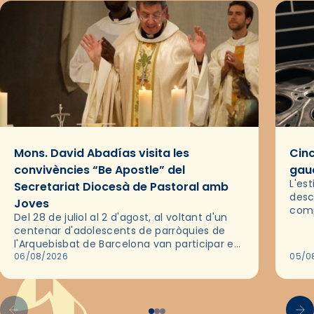
Mons. David Abadías visita les
Cinc
convivències “Be Apostle” del
gaud
L'es
Secretariat Diocesà de Pastoral amb
desc
Joves
comp
Del 28 de juliol al 2 d'agost, al voltant d'un
deix
centenar d'adolescents de parròquies de
trav
l'Arquebisbat de Barcelona van participar en
les convivències Be Apostle, organitzades
06/08/2026
05/0
pel Secretariat Diocesà de Pastoral amb…