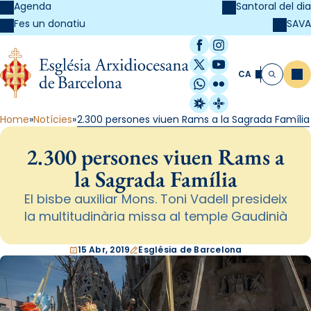
Agenda
Santoral del dia
SAVA
Fes un donatiu
Facebook
Instagram
X / Twitter
YouTube
CA
Me
Cerca
WhatsApp
Flickr
Radio Estel
Catalunya Cristi
Home
Notícies
2.300 persones viuen Rams a la Sagrada Família
2.300 persones viuen Rams a
la Sagrada Família
El bisbe auxiliar Mons. Toni Vadell presideix
la multitudinària missa al temple Gaudinià
15 Abr, 2019
Església de Barcelona