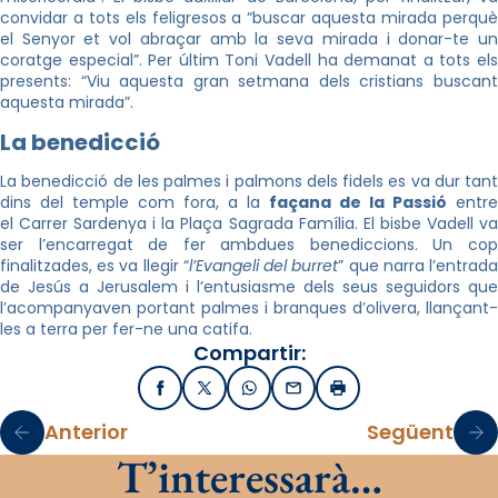
convidar a tots els feligresos a “buscar aquesta mirada perquè
el Senyor et vol abraçar amb la seva mirada i donar-te un
coratge especial”. Per últim Toni Vadell ha demanat a tots els
presents: “Viu aquesta gran setmana dels cristians buscant
aquesta mirada”.
La benedicció
La benedicció de les palmes i palmons dels fidels es va dur tant
dins del temple com fora, a la
façana de la Passió
entre
el Carrer Sardenya i la Plaça Sagrada Família. El bisbe Vadell va
ser l’encarregat de fer ambdues benediccions. Un cop
finalitzades, es va llegir “
l’Evangeli del burret
” que narra l’entrad
de Jesús a Jerusalem i l’entusiasme dels seus seguidors que
l’acompanyaven portant palmes i branques d’olivera, llançant-
les a terra per fer-ne una catifa.
Compartir:
Facebook
X / Twitter
WhatsApp
Email
Imprimir
Anterior
Següent
T’interessarà…