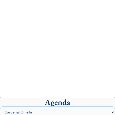
1 week ago
Aquest dilluns, 27 de juliol, ha tingut lloc la
missa d’acció de gràcies en agraïment al
comitè organitzador de la visita apostòlica
del Sant Pare Lleó XIV a Barcelona, i als
col·laboradors, a la Catedral de Barcelona.
L’arquebisbe de Barcelona, el cardenal Joan
Josep Omella, ha presidit la missa i l’ha
concelebrat el bisbe auxiliar de Barcelona,
Mons. David Abadías.
📸 Dr. G. Simón
Photo
View on Facebook
·
Share
Agenda
Arquebisbat de Barcelona
2 weeks ago