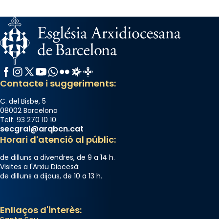
Facebook
Instagram
X / Twitter
YouTube
WhatsApp
Flickr
Radio Estel
Catalunya Cristiana
Contacte i suggeriments:
C. del Bisbe, 5
08002 Barcelona
Telf. 93 270 10 10
secgral@arqbcn.cat
Horari d'atenció al públic:
de dilluns a divendres, de 9 a 14 h.
Visites a l'Arxiu Diocesà:
de dilluns a dijous, de 10 a 13 h.
Enllaços d'interès: