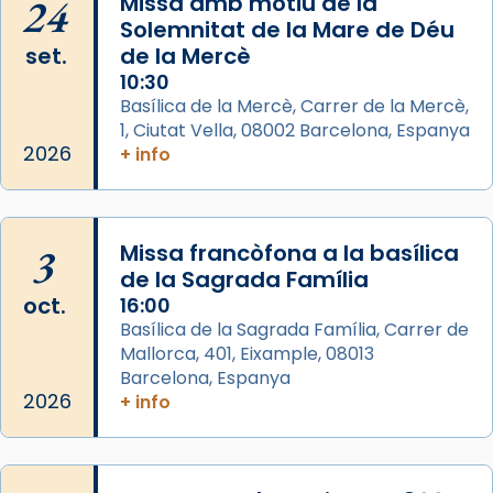
24
Missa amb motiu de la
del temple amb les relíquies de les santes.
Solemnitat de la Mare de Déu
Des de 1985 hi participa també un grup de
set.
de la Mercè
diablesses amb música i ball propis. Festa
10:30
gran a Mataró.
Basílica de la Mercè, Carrer de la Mercè,
1, Ciutat Vella, 08002 Barcelona, Espanya
«Si vols saber què és calor, ves per les
2026
+ info
Santes a Mataró»🥵.
Photo
View on Facebook
·
Share
3
Missa francòfona a la basílica
de la Sagrada Família
Arquebisbat de Barcelona
oct.
16:00
2 weeks ago
Basílica de la Sagrada Família, Carrer de
Mallorca, 401, Eixample, 08013
Jaume, fill de Zebedeu, és juntament amb el
Barcelona, Espanya
seu germà Joan i Pere un dels que
2026
+ info
acompanyava més de prop Jesús.
Segons el llibre dels Fets (12,2) fou el primer
apòstol màrtir, decapitat a Jerusalem per