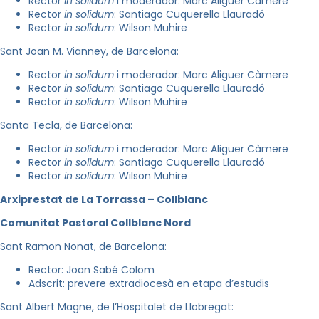
Rector
in solidum
i moderador: Marc Aliguer Càmere
Rector
in solidum
: Santiago Cuquerella Llauradó
Rector
in solidum
: Wilson Muhire
Sant Joan M. Vianney, de Barcelona:
Rector
in solidum
i moderador: Marc Aliguer Càmere
Rector
in solidum
: Santiago Cuquerella Llauradó
Rector
in solidum
: Wilson Muhire
Santa Tecla, de Barcelona:
Rector
in solidum
i moderador: Marc Aliguer Càmere
Rector
in solidum
: Santiago Cuquerella Llauradó
Rector
in solidum
: Wilson Muhire
Arxiprestat de La Torrassa – Collblanc
Comunitat Pastoral Collblanc Nord
Sant Ramon Nonat, de Barcelona:
Rector: Joan Sabé Colom
Adscrit: prevere extradiocesà en etapa d’estudis
Sant Albert Magne, de l’Hospitalet de Llobregat: