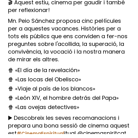
🎬 Aquest estiu, cinema per gaudir i també
per reflexionar!
Mn. Peio Sánchez proposa cinc pel·lícules
per a aquestes vacances. Històries per a
tots els públics que ens conviden a fer-nos
preguntes sobre l'acollida, la superació, la
convivència, la vocació i la nostra manera
de mirar els altres.
🍿 «El día de la revelación»
🍿 «Las locas del Obelisco»
🍿 «Viaje al país de los blancos»
🍿 «León XIV, el hombre detrás del Papa»
🍿 «Las ovejas detectives»
▶️ Descobreix les seves recomanacions i
prepara una bona sessió de cinema aquest
est
itual @cinemaspiritcat
#CinemaEspiritual