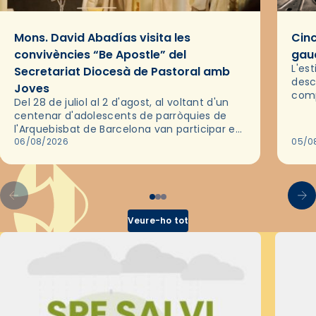
Mons. David Abadías visita les
Cinc
convivències “Be Apostle” del
gaud
L'es
Secretariat Diocesà de Pastoral amb
desc
Joves
comp
Del 28 de juliol al 2 d'agost, al voltant d'un
deix
centenar d'adolescents de parròquies de
trav
l'Arquebisbat de Barcelona van participar en
les convivències Be Apostle, organitzades
06/08/2026
05/0
pel Secretariat Diocesà de Pastoral amb…
Veure-ho tot