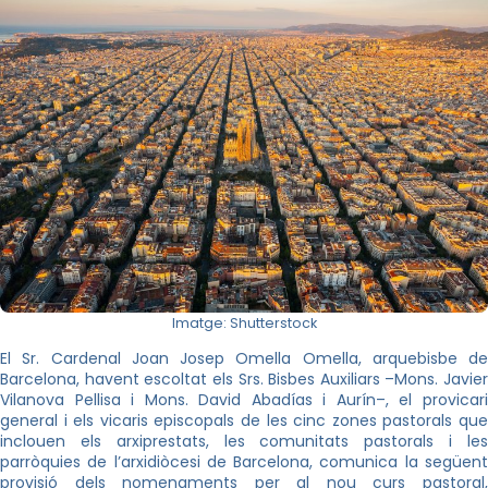
Imatge: Shutterstock
El Sr. Cardenal Joan Josep Omella Omella, arquebisbe de
Barcelona, havent escoltat els Srs. Bisbes Auxiliars –Mons. Javier
Vilanova Pellisa i Mons. David Abadías i Aurín–, el provicari
general i els vicaris episcopals de les cinc zones pastorals que
inclouen els arxiprestats, les comunitats pastorals i les
parròquies de l’arxidiòcesi de Barcelona, comunica la següent
provisió dels nomenaments per al nou curs pastoral,