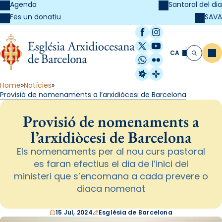
Agenda
Santoral del dia
SAVA
Fes un donatiu
Facebook
Instagram
X / Twitter
YouTube
CA
Me
Cerca
WhatsApp
Flickr
Radio Estel
Catalunya Cristi
Home
Notícies
Provisió de nomenaments a l’arxidiòcesi de Barcelona
Provisió de nomenaments a
l’arxidiòcesi de Barcelona
Els nomenaments per al nou curs pastoral
es faran efectius el dia de l’inici del
ministeri que s’encomana a cada prevere o
diaca nomenat
15 Jul, 2024
Església de Barcelona