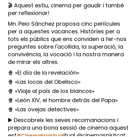
🎬 Aquest estiu, cinema per gaudir i també
per reflexionar!
Mn. Peio Sánchez proposa cinc pel·lícules
per a aquestes vacances. Històries per a
tots els públics que ens conviden a fer-nos
preguntes sobre l'acollida, la superació, la
convivència, la vocació i la nostra manera
de mirar els altres.
🍿 «El día de la revelación»
🍿 «Las locas del Obelisco»
🍿 «Viaje al país de los blancos»
🍿 «León XIV, el hombre detrás del Papa»
🍿 «Las ovejas detectives»
▶️ Descobreix les seves recomanacions i
prepara una bona sessió de cinema aquest
est
itual @cinemaspiritcat
#CinemaEspiritual