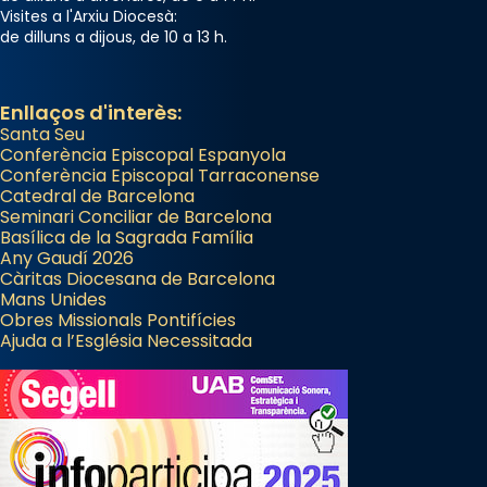
2 weeks ago
Visites a l'Arxiu Diocesà:
de dilluns a dijous, de 10 a 13 h.
Memòria de les santes Juliana i
Semproniana, verges i màrtirs.
Acompanyant la història de sant Cugat, a
Enllaços d'interès:
Santa Seu
partir de l’Edat Mitjana sorgeix la tradició
Conferència Episcopal Espanyola
que les santes Juliana (“relatiu a Júlia”) i
Conferència Episcopal Tarraconense
Semproniana (“relatiu a Semprònia =
Catedral de Barcelona
eterna”) són deixebles seves. I l’any 1667, el
Seminari Conciliar de Barcelona
Basílica de la Sagrada Família
frare Joan Gaspar Roig, afirma en una obra
Any Gaudí 2026
que les santes són filles de l’antiga Iluro.
Càritas Diocesana de Barcelona
Mataró en reivindicarà les relíquies fins que
Mans Unides
Obres Missionals Pontifícies
les aconseguirà el 1772. L’ofici que es canta
Ajuda a l’Església Necessitada
a la “Missa de les Santes” (“Missa de
Glòria”) fou composta el 1848 per Mn.
Manuel Blanch, amb aire d’òpera
italianitzant; s’interpreta per privilegi
pontifici, amb orquestra i cor, i té una