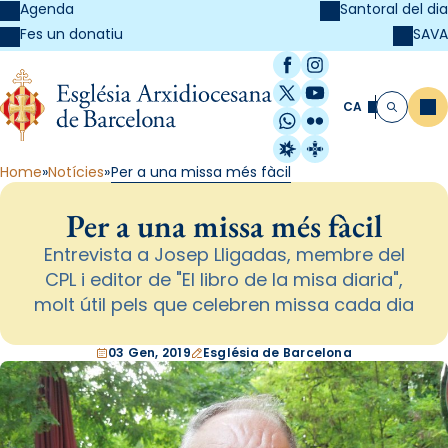
Agenda
Santoral del dia
SAVA
Fes un donatiu
Facebook
Instagram
X / Twitter
YouTube
CA
Me
Cerca
WhatsApp
Flickr
Radio Estel
Catalunya Cristi
Home
Notícies
Per a una missa més fàcil
Per a una missa més fàcil
Entrevista a Josep Lligadas, membre del
CPL i editor de "El libro de la misa diaria",
molt útil pels que celebren missa cada dia
03 Gen, 2019
Església de Barcelona