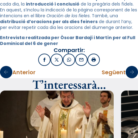
cada dia, la
introducció i conclusió
de la pregària dels fidels.
En aquest, s’inclou la indicació de la pàgina corresponent de les
intencions en el llibre
Oración de los fieles
. També, una
distribució d’oracions per als dies feiners
de durant l’any,
per evitar repetir cada dia les oracions del diumenge anterior.
Entrevista realitzada per Òscar Bardají i Martín per al Full
Dominical del 6 de gener
Compartir:
Facebook
X / Twitter
WhatsApp
Email
Imprimir
Anterior
Següent
T’interessarà…