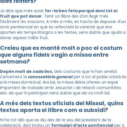
dies feiners?
Jo diria que més aviat
fer-la ben feta perquè doni tot el
fruit que pot donar
. Tenir un llibre des d’on llegir més
fàcilment les oracions. A més a més, es tracta de disposar d’un
acte penitencial en què es reflecteixi la varietat que ens
aporten els temps litúrgics o les festes, sens dubte que ajuda a
donar aquest millor fruit.
Creieu que es manté molt o poc el costum
que alguns fidels vagin a missa entre
setmana?
Depèn molt de cada lloc
, dels costums que hi han arrelat.
Certament la
convocatòria general
per a tot el poble cristià és
a la missa dominical. Ara bé, la missa diària ofereix un espai
important de trobada amb Jesucrist i de relació comunitària.
Així, als que hi participen sens dubte que els va molt bé.
A més dels textos oficials del Missal, quins
textos aporta el llibre com a subsidi?
Hi ha tot allò que es diu des de la seu del president de la
celebració. Això inclou un
formulari d’acte penitencial
per a