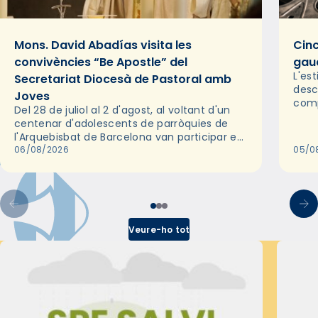
Mons. David Abadías visita les
Cinc
convivències “Be Apostle” del
gaud
L'es
Secretariat Diocesà de Pastoral amb
desc
Joves
comp
Del 28 de juliol al 2 d'agost, al voltant d'un
deix
centenar d'adolescents de parròquies de
trav
l'Arquebisbat de Barcelona van participar en
les convivències Be Apostle, organitzades
06/08/2026
05/0
pel Secretariat Diocesà de Pastoral amb…
Veure-ho tot