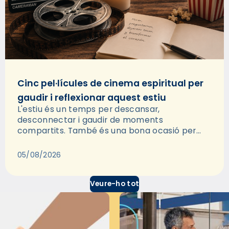
Cinc pel·lícules de cinema espiritual per
gaudir i reflexionar aquest estiu
L'estiu és un temps per descansar,
desconnectar i gaudir de moments
compartits. També és una bona ocasió per
deixar-se portar per una bona història i, a
través del cinema, reflexionar sobre les…
05/08/2026
Veure-ho tot