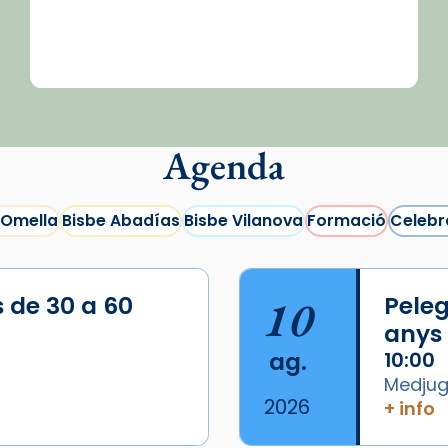
Agenda
 Omella
Bisbe Abadías
Bisbe Vilanova
Formació
Celebr
s de 30 a 60
10
Peleg
anys
ag.
10:00
Medjugo
2026
+ info