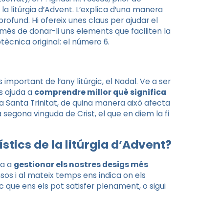
a litúrgia d’Advent. L’explica d’una manera
profund. Hi ofereix unes claus per ajudar el
 més de donar-li uns elements que faciliten la
ècnica original: el número 6.
mportant de l’any litúrgic, el Nadal. Ve a ser
ns ajuda a
comprendre millor què significa
a Santa Trinitat, de quina manera això afecta
a segona vinguda de Crist, el que en diem la fi
tics de la litúrgia d’Advent?
ya a
gestionar els nostres desigs més
nsos i al mateix temps ens indica on els
 que ens els pot satisfer plenament, o sigui