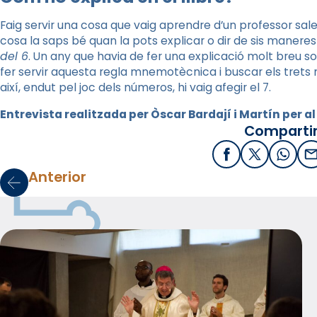
Faig servir una cosa que vaig aprendre d’un professor sale
cosa la saps bé quan la pots explicar o dir de sis manere
del 6
. Un any que havia de fer una explicació molt breu so
fer servir aquesta regla mnemotècnica i buscar els trets mé
així, endut pel joc dels números, hi vaig afegir el 7.
Entrevista realitzada per Òscar Bardají i Martín per a
Compartir
Facebook
X / Twitter
What
E
Anterior