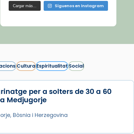
Síguenos en Instagram
Cargar más...
acions
Cultura
Espiritualitat
Social
rinatge per a solters de 30 a 60
 a Medjugorje
rje, Bòsnia i Herzegovina