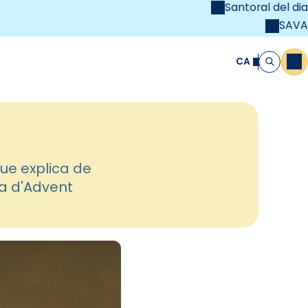
Santoral del dia
SAVA
el
unya Cristiana
CA
M
Cerca
que explica de
ia d'Advent