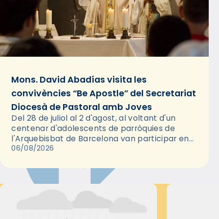
Mons. David Abadías visita les
convivències “Be Apostle” del Secretariat
Diocesà de Pastoral amb Joves
Del 28 de juliol al 2 d'agost, al voltant d'un
centenar d'adolescents de parròquies de
l'Arquebisbat de Barcelona van participar en
les convivències Be Apostle, organitzades pel
06/08/2026
Secretariat Diocesà de Pastoral amb…