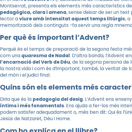
Montserrat, presenta els elements més característics de l
pedagògica, clara i amena
, sense deixar de ser un text 
lector a
viure amb intensitat aquest temps litúrgic
, a
memorització dels continguts -fa servir una regla mnemot
Per què és important l’Advent?
Perquè és el temps de preparació de la segona festa més i
com una
quaresma
de Nadal
. D’altra banda, l’Advent e
l’encarnació del Verb de Déu
, de la segona persona de l
la nostra vida i com és d’important, també, la veritat de l
del món i el judici final.
Quins són els elements més caracterís
Diria que és la
pedagogia del desig
. L’Advent ens ensen
íntims i més fonamentals
. Ens ajuda a fer-los més inte
podem satisfer adequadament o, més ben dit: Qui és l’únic
Jesús de Natzaret, Déu i Home.
Com ho explica en el llibre?