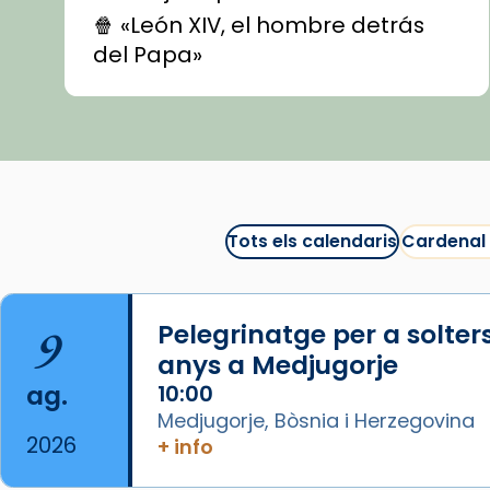
🍿 «León XIV, el hombre detrás
del Papa»
🍿 «Las ovejas detectives»
▶️ Descobreix les seves
recomanacions i prepara una
bona sessió de cinema aquest
est
itual
#CinemaEspiritual
Tots els calendaris
Cardenal
@cinemaspiritcat
Imatge: Generada amb IA
(OpenAI)
9
Pelegrinatge per a solter
Video
anys a Medjugorje
ag.
10:00
View on Facebook
·
Share
Medjugorje, Bòsnia i Herzegovina
2026
+ info
Arquebisbat de Barcelona
1 week ago