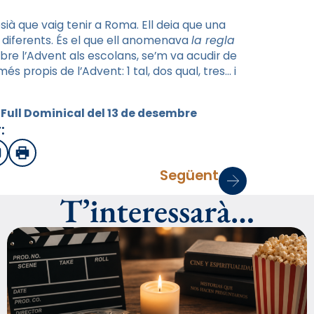
sià que vaig tenir a Roma. Ell deia que una
s diferents. És el que ell anomenava
la regla
bre l’Advent als escolans, se’m va acudir de
s propis de l’Advent: 1 tal, dos qual, tres… i
l Full Dominical del 13 de desembre
:
sApp
mail
Imprimir
Següent
T’interessarà…