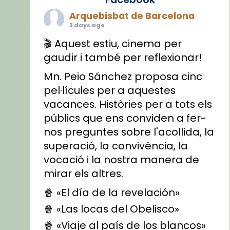
Arquebisbat de Barcelona
3 days ago
🎬 Aquest estiu, cinema per
gaudir i també per reflexionar!
Mn. Peio Sánchez proposa cinc
pel·lícules per a aquestes
vacances. Històries per a tots els
públics que ens conviden a fer-
nos preguntes sobre l'acollida, la
superació, la convivència, la
vocació i la nostra manera de
mirar els altres.
🍿 «El día de la revelación»
🍿 «Las locas del Obelisco»
🍿 «Viaje al país de los blancos»