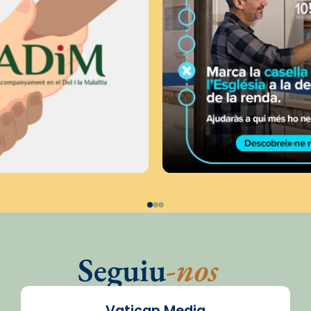
Seguiu
-nos
Vatican Media