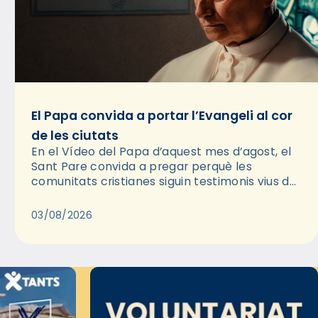
El Papa convida a portar l’Evangeli al cor
de les ciutats
En el Vídeo del Papa d’aquest mes d’agost, el
Sant Pare convida a pregar perquè les
comunitats cristianes siguin testimonis vius de
l’Evangeli enmig de les ciutats. A través d’una
pregària, el…
03/08/2026