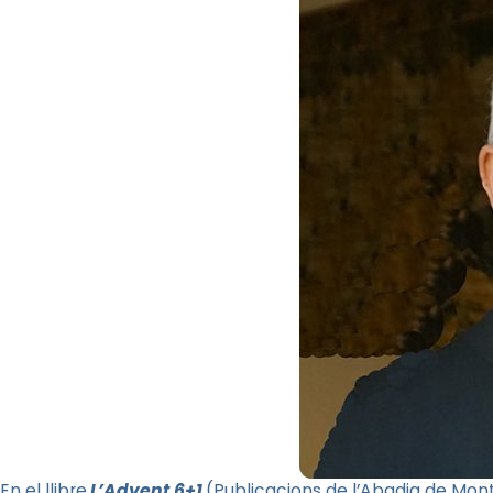
En el llibre
L’Advent 6+1
(Publicacions de l’Abadia de Montse