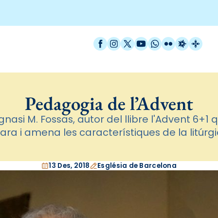
Facebook
Instagram
X / Twitter
YouTube
WhatsApp
Flickr
Radio Est
Catal
Pedagogia de l’Advent
Ignasi M. Fossas, autor del llibre l'Advent 6+1 
ra i amena les característiques de la litúrg
13 Des, 2018
Església de Barcelona