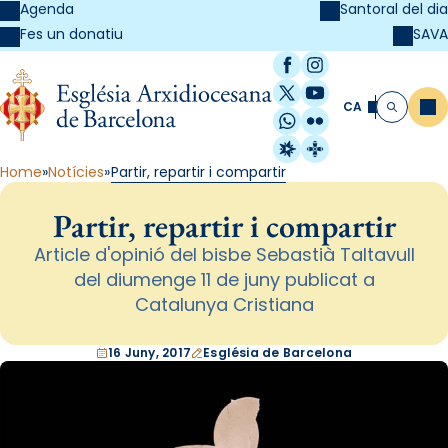
Agenda
Santoral del dia
SAVA
Fes un donatiu
Facebook
Instagram
X / Twitter
YouTube
CA
Me
Cerca
WhatsApp
Flickr
Radio Estel
Catalunya Cristi
Home
Notícies
Partir, repartir i compartir
Partir, repartir i compartir
Article d'opinió del bisbe Sebastià Taltavull
del diumenge 11 de juny publicat a
Catalunya Cristiana
16 Juny, 2017
Església de Barcelona