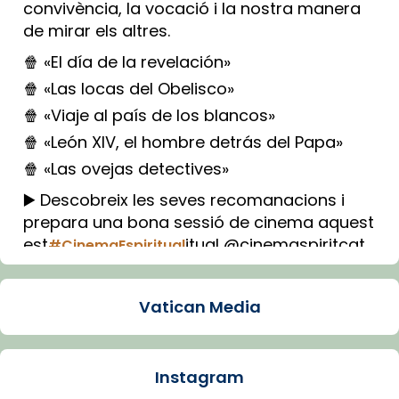
convivència, la vocació i la nostra manera
de mirar els altres.
🍿 «El día de la revelación»
🍿 «Las locas del Obelisco»
🍿 «Viaje al país de los blancos»
🍿 «León XIV, el hombre detrás del Papa»
🍿 «Las ovejas detectives»
▶️ Descobreix les seves recomanacions i
prepara una bona sessió de cinema aquest
est
itual @cinemaspiritcat
#CinemaEspiritual
Imatge: Generada amb IA (OpenAI)
Video
Vatican Media
View on Facebook
·
Share
Instagram
Arquebisbat de Barcelona
1 week ago