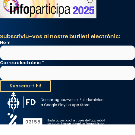
Subscriviu-vos al nostre butlletí electrònic:
Nom
Correu electrònic
*