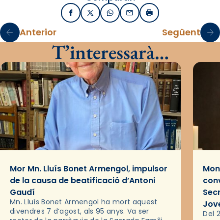
Facebook
X / Twitter
WhatsApp
Email
Imprimir
Anterior
Següent
T’interessarà…
Mor Mn. Lluís Bonet Armengol, impulsor
Mons
de la causa de beatificació d’Antoni
conv
Gaudí
Sec
Mn. Lluís Bonet Armengol ha mort aquest
Jov
divendres 7 d’agost, als 95 anys. Va ser
Del 2