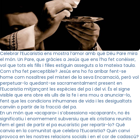
Celebrar l’Eucaristia ens mostra l’amor amb què Déu Pare mira
el món. Un Pare, que gràcies a Jesús que ens l’ha fet conèixer,
vol que tots els fills i filles estiguin asseguts a la mateixa taula.
Com s’ha fet perceptible? Jesús ens ho fa arribar fent-se
home com nosaltres pel misteri de la seva Encarnació, però vol
perpetuar-lo quedant-se sacramentalment present en
l’Eucaristia mitjançant les espècies del pa i del vi. És el signe
visible que ens obre els ulls de la fe i ens mou a anunciar-lo,
fent que les condicions inhumanes de vida i les desigualtats
canviïn a partir de la fracció del pa.
En un món que «acapara» i s’obsessiona «acaparant», no és
significatiu i enormement subversiu que els cristians reunits
fem el gest de partir el pa eucarístic per repartir-lo? Què
canvia en la comunitat que celebra l’Eucaristia? Quin canvi
provoca en les nostres relacions socials i en el cor de cadascú?