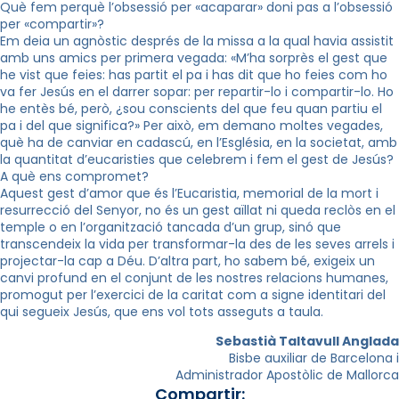
Què fem perquè l’obsessió per «acaparar» doni pas a l’obsessió
per «compartir»?
Em deia un agnòstic després de la missa a la qual havia assistit
amb uns amics per primera vegada: «M’ha sorprès el gest que
he vist que feies: has partit el pa i has dit que ho feies com ho
va fer Jesús en el darrer sopar: per repartir-lo i compartir-lo. Ho
he entès bé, però, ¿sou conscients del que feu quan partiu el
pa i del que significa?» Per això, em demano moltes vegades,
què ha de canviar en cadascú, en l’Església, en la societat, amb
la quantitat d’eucaristies que celebrem i fem el gest de Jesús?
A què ens compromet?
Aquest gest d’amor que és l’Eucaristia, memorial de la mort i
resurrecció del Senyor, no és un gest aïllat ni queda reclòs en el
temple o en l’organització tancada d’un grup, sinó que
transcendeix la vida per transformar-la des de les seves arrels i
projectar-la cap a Déu. D’altra part, ho sabem bé, exigeix un
canvi profund en el conjunt de les nostres relacions humanes,
promogut per l’exercici de la caritat com a signe identitari del
qui segueix Jesús, que ens vol tots asseguts a taula.
Sebastià Taltavull Anglada
Bisbe auxiliar de Barcelona i
Administrador Apostòlic de Mallorca
Compartir: