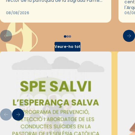
rector de la parròquia de la Sagrada Família
cent
de Barcelona durant 25 anys, entre 1993 i
l'Ar
2018,…
08/08/2026
les 
06/0
pel 
Veure-ho tot