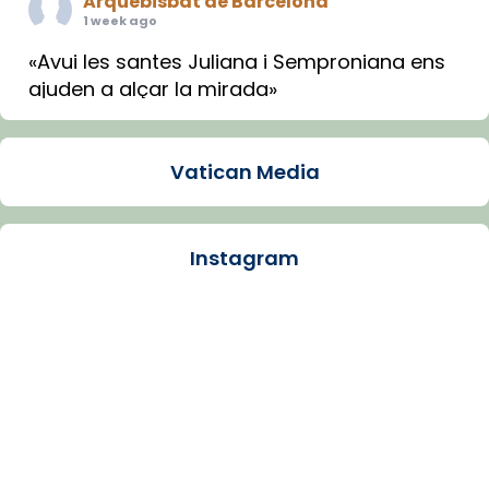
Arquebisbat de Barcelona
1 week ago
«Avui les santes Juliana i Semproniana ens
ajuden a alçar la mirada»
Mons. Sergi Gordo, bisbe de Tortosa, ha
presidit aquest 27 de juliol la missa de Les
Vatican Media
Santes de Mataró.
🔗
tinyurl.com/cvu5jmbk
📸 J. Merino
Instagram
Photo
View on Facebook
·
Share
Arquebisbat de Barcelona
is at Catedral
de Barcelona.
1 week ago
Aquest dilluns, 27 de juliol, ha tingut lloc la