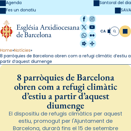
Agenda
Santoral del dia
SAVA
Fes un donatiu
Facebook
Instagram
X / Twitter
YouTube
CA
Me
Cerca
WhatsApp
Flickr
Radio Estel
Catalunya Cristi
Home
Notícies
8 parròquies de Barcelona obren com a refugi climàtic d’estiu a
partir d’aquest diumenge
8 parròquies de Barcelona
obren com a refugi climàtic
d’estiu a partir d’aquest
diumenge
El dispositiu de refugis climàtics per aquest
estiu, promogut per l'Ajuntament de
Barcelona, durarà fins el 15 de setembre