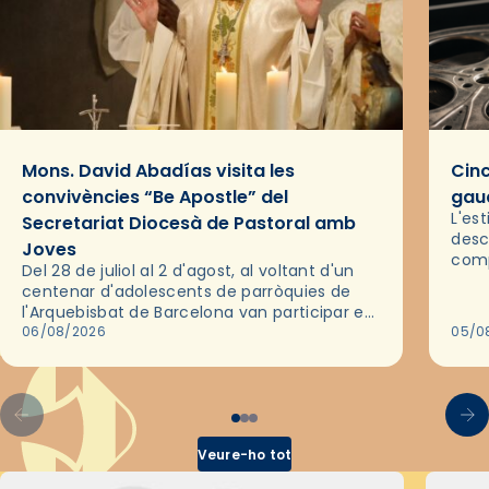
Mons. David Abadías visita les
Cinc
convivències “Be Apostle” del
gaud
L'es
Secretariat Diocesà de Pastoral amb
desc
Joves
comp
Del 28 de juliol al 2 d'agost, al voltant d'un
deix
centenar d'adolescents de parròquies de
trav
l'Arquebisbat de Barcelona van participar en
les convivències Be Apostle, organitzades
06/08/2026
05/0
pel Secretariat Diocesà de Pastoral amb…
Veure-ho tot