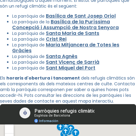
climatològiques d'aquell moment. El llistat de parròquies que
són un refugi climàtic és el següent:
Basílica de Sant Josep Oriol
La parròquia de
Basílica de la Puríssima
La parròquia de la
Concepció i Assumpció de Nostra Senyora
Santa Maria de Sants
La parròquia de
Crist Rei
La parròquia de
Maria Mitjancera de Totes les
La parròquia de
Gràcies
Santa Agnès
La parròquia de
Sant Vicenç de Sarrià
La parròquia de
Sant Miquel del Port
La parròquia de
Els
horaris d'obertura i tancament
dels refugis climàtics són
els corresponents als dels mateixos centres de culte. Contacta
amb la parròquia corresponen per saber a quines hores pots
accedir-hi. Pots consultar les direccions de les parròquies i les
seves dades de contacte en aquest mapa interactiu.