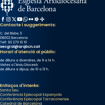
Facebook
Instagram
X / Twitter
YouTube
WhatsApp
Flickr
Radio Estel
Catalunya Cristiana
Contacte i suggeriments:
C. del Bisbe, 5
08002 Barcelona
Telf. 93 270 10 10
secgral@arqbcn.cat
Horari d'atenció al públic:
de dilluns a divendres, de 9 a 14 h.
Visites a l'Arxiu Diocesà:
de dilluns a dijous, de 10 a 13 h.
Enllaços d'interès:
Santa Seu
Conferència Episcopal Espanyola
Conferència Episcopal Tarraconense
Catedral de Barcelona