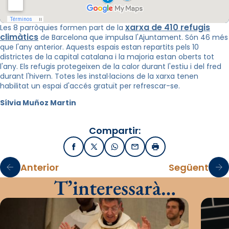
xarxa de 410 refugis
Les 8 parròquies formen part de la
climàtics
de Barcelona que impulsa l'Ajuntament. Són 46 més
que l'any anterior. Aquests espais estan repartits pels 10
districtes de la capital catalana i la majoria estan oberts tot
l'any. Els refugis protegeixen de la calor durant l'estiu i del fred
durant l'hivern. Totes les instal·lacions de la xarxa tenen
habilitat un espai d'accés gratuït per refrescar-se.
Sílvia Muñoz Martin
Compartir:
Facebook
X / Twitter
WhatsApp
Email
Imprimir
Anterior
Següent
T’interessarà…