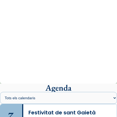
missa d’acció de gràcies en agraïment al
comitè organitzador de la visita apostòlica
del Sant Pare Lleó XIV a Barcelona, i als
col·laboradors, a la Catedral de Barcelona.
L’arquebisbe de Barcelona, el cardenal Joan
Josep Omella, ha presidit la missa i l’ha
concelebrat el bisbe auxiliar de Barcelona,
Mons. David Abadías.
📸 Dr. G. Simón
Photo
View on Facebook
·
Share
Agenda
Arquebisbat de Barcelona
1 week ago
Memòria de les santes Juliana i
Semproniana, verges i màrtirs.
7
Festivitat de sant Gaietà