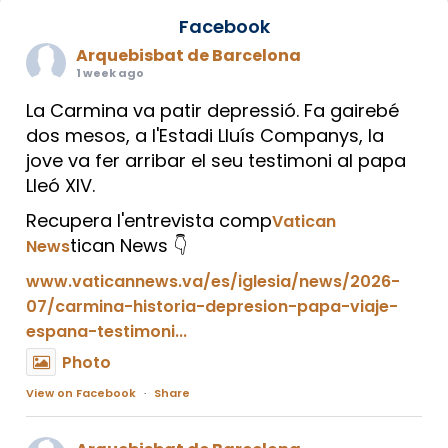
Facebook
Arquebisbat de Barcelona
1 week ago
La Carmina va patir depressió. Fa gairebé
dos mesos, a l'Estadi Lluís Companys, la
jove va fer arribar el seu testimoni al papa
Lleó XIV.
Recupera l'entrevista comp
Vatican
tican News 👇
News
www.vaticannews.va/es/iglesia/news/2026-
07/carmina-historia-depresion-papa-viaje-
espana-testimoni...
Photo
View on Facebook
·
Share