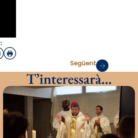
:
sApp
mail
Imprimir
Següent
T’interessarà…