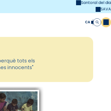
Santoral del dia
SAVA
el
unya Cristiana
CA
M
Cerca
erquè tots els
mes innocents"