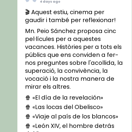
4 days ago
🎬 Aquest estiu, cinema per
gaudir i també per reflexionar!
Mn. Peio Sánchez proposa cinc
pel·lícules per a aquestes
vacances. Històries per a tots els
públics que ens conviden a fer-
nos preguntes sobre l'acollida, la
superació, la convivència, la
vocació i la nostra manera de
mirar els altres.
🍿 «El día de la revelación»
🍿 «Las locas del Obelisco»
🍿 «Viaje al país de los blancos»
🍿 «León XIV, el hombre detrás