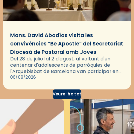
Mons. David Abadías visita les
convivències “Be Apostle” del Secretariat
Diocesà de Pastoral amb Joves
Del 28 de juliol al 2 d'agost, al voltant d'un
centenar d'adolescents de parròquies de
l'Arquebisbat de Barcelona van participar en
les convivències Be Apostle, organitzades pel
06/08/2026
Secretariat Diocesà de Pastoral amb…
Veure-ho tot