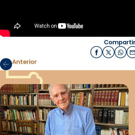
Compartir
Facebook
X / Twitter
What
E
Anterior