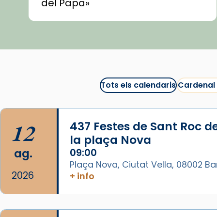
del Papa»
🍿 «Las ovejas detectives»
▶️ Descobreix les seves
recomanacions i prepara una
bona sessió de cinema aquest
est
itual
#CinemaEspiritual
Tots els calendaris
Cardenal
@cinemaspiritcat
Imatge: Generada amb IA
(OpenAI)
12
437 Festes de Sant Roc d
Video
la plaça Nova
ag.
09:00
View on Facebook
·
Share
Plaça Nova, Ciutat Vella, 08002 B
2026
+ info
Arquebisbat de Barcelona
1 week ago
La Carmina va patir depressió.