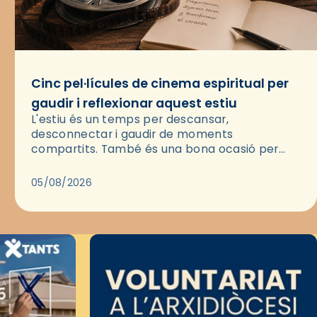
Cinc pel·lícules de cinema espiritual per
gaudir i reflexionar aquest estiu
L'estiu és un temps per descansar,
desconnectar i gaudir de moments
compartits. També és una bona ocasió per
deixar-se portar per una bona història i, a
través del cinema, reflexionar sobre les…
05/08/2026