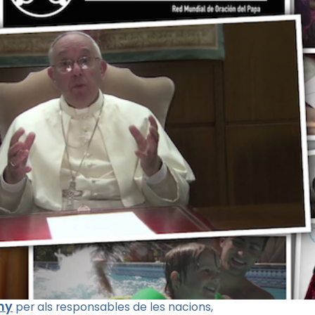
ny
per als responsables de les nacions,