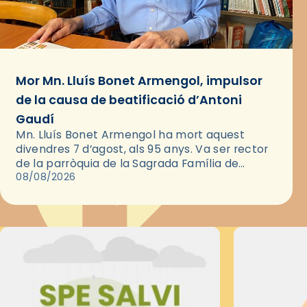
Mor Mn. Lluís Bonet Armengol, impulsor
de la causa de beatificació d’Antoni
Gaudí
Mn. Lluís Bonet Armengol ha mort aquest
divendres 7 d’agost, als 95 anys. Va ser rector
de la parròquia de la Sagrada Família de
Barcelona durant 25 anys, entre 1993 i 2018,…
08/08/2026