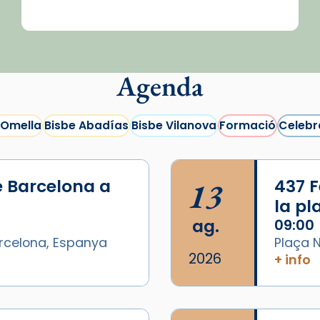
Agenda
 Omella
Bisbe Abadías
Bisbe Vilanova
Formació
Celebr
e Barcelona a
13
437 F
la p
ag.
09:00
arcelona, Espanya
Plaça N
2026
+ info