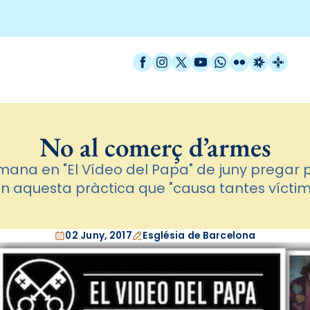
Facebook
Instagram
X / Twitter
YouTube
WhatsApp
Flickr
Radio Est
Catal
No al comerç d’armes
emana en "El Vídeo del Papa" de juny pregar p
in aquesta pràctica que "causa tantes vícti
02 Juny, 2017
Església de Barcelona