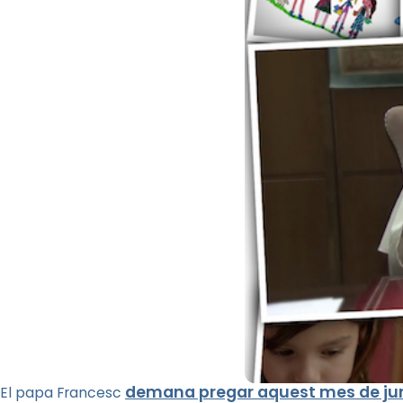
demana pregar aquest mes de ju
El papa Francesc