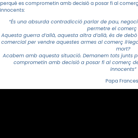
perquè es comprometin amb decisió a posar fi al comerç
innocents:
“És una absurda contradicció parlar de pau, negoci
permetre el comerç 
Aquesta guerra d’allà, aquesta altra d’allà, és de de
comercial per vendre aquestes armes al comerç il·legal
mort?
Acabem amb aquesta situació. Demanem tots junts pel
comprometin amb decisió a posar fi al comerç de
innocents”
Papa France