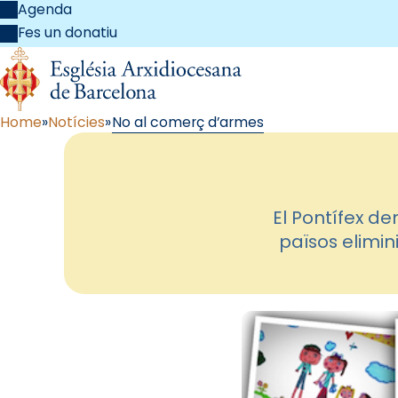
Agenda
Fes un donatiu
Home
Notícies
No al comerç d’armes
El Pontífex d
països elimin