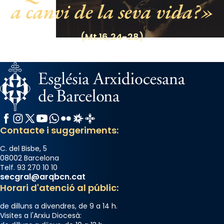
a canvi de la seva vida?
Photo
View on Facebook
·
Share
(Mt 16,24-28)
Facebook
Instagram
X / Twitter
YouTube
WhatsApp
Flickr
Radio Estel
Catalunya Cristiana
Contacte i suggeriments:
C. del Bisbe, 5
08002 Barcelona
Telf. 93 270 10 10
secgral@arqbcn.cat
Horari d'atenció al públic:
de dilluns a divendres, de 9 a 14 h.
Visites a l'Arxiu Diocesà: