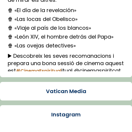
🍿 «El día de la revelación»
🍿 «Las locas del Obelisco»
🍿 «Viaje al país de los blancos»
🍿 «León XIV, el hombre detrás del Papa»
🍿 «Las ovejas detectives»
▶️ Descobreix les seves recomanacions i
prepara una bona sessió de cinema aquest
est
itual @cinemaspiritcat
#CinemaEspiritual
Imatge: Generada amb IA (OpenAI)
Video
Vatican Media
View on Facebook
·
Share
Instagram
Arquebisbat de Barcelona
1 week ago