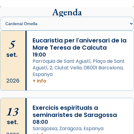
Mons. Sergi Gordo, bisbe de Tortosa, ha
presidit aquest 27 de juliol la missa de Les
Agenda
Santes de Mataró.
🔗
tinyurl.com/cvu5jmbk
📸 J. Merino
5
Eucaristia per l'aniversari de la
Mare Teresa de Calcuta
Photo
set.
19:00
View on Facebook
·
Share
Parròquia de Sant Agustí, Plaça de Sant
Agustí, 2, Ciutat Vella, 08001 Barcelona,
Arquebisbat de Barcelona
is at Catedral
Espanya
de Barcelona.
2026
+ info
2 weeks ago
Aquest dilluns, 27 de juliol, ha tingut lloc la
missa d’acció de gràcies en agraïment al
13
Exercicis espirituals a
comitè organitzador de la visita apostòlica
seminaristes de Saragossa
del Sant Pare Lleó XIV a Barcelona, i als
set.
08:00
col·laboradors, a la Catedral de Barcelona.
Saragossa, Zaragoza, Espanya