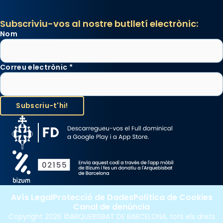
Subscriviu-vos al nostre butlletí electrònic:
Nom
Correu electrònic
*
Avís Legal
Protecció de Dades
Política de Cookies
Canal de denúncia
Copyright 2026 ©ARQUEBISBAT DE BARCELONA, tots els drets