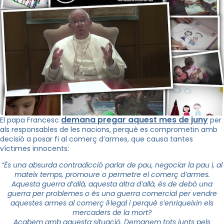
demana pregar aquest mes de juny
El papa Francesc
per
als responsables de les nacions, perquè es comprometin amb
decisió a posar fi al comerç d’armes, que causa tantes
víctimes innocents:
“És una absurda contradicció parlar de pau, negociar la pau i, al
mateix temps, promoure o permetre el comerç d’armes.
Aquesta guerra d’allà, aquesta altra d’allà, és de debò una
guerra per problemes o és una guerra comercial per vendre
aquestes armes al comerç il·legal i perquè s’enriqueixin els
mercaders de la mort?
Acabem amb aquesta situació. Demanem tots junts pels