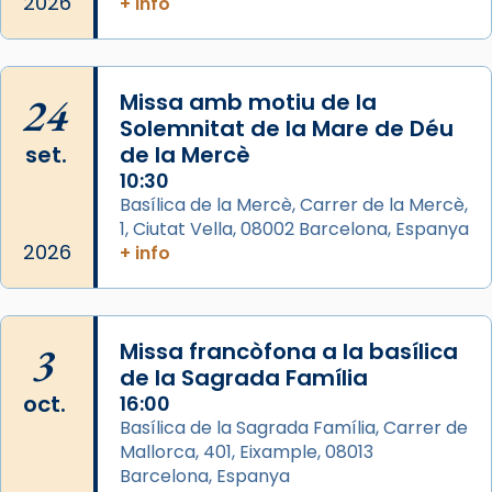
L’arquebisbe de Barcelona, el cardenal Joan
2026
+ info
Josep Omella, ha presidit la missa i l’ha
concelebrat el bisbe auxiliar de Barcelona,
Mons. David Abadías.
24
Missa amb motiu de la
📸 Dr. G. Simón
Solemnitat de la Mare de Déu
set.
de la Mercè
Photo
10:30
View on Facebook
·
Share
Basílica de la Mercè, Carrer de la Mercè,
1, Ciutat Vella, 08002 Barcelona, Espanya
2026
Arquebisbat de Barcelona
+ info
2 weeks ago
Memòria de les santes Juliana i
Semproniana, verges i màrtirs.
3
Missa francòfona a la basílica
de la Sagrada Família
Acompanyant la història de sant Cugat, a
oct.
16:00
partir de l’Edat Mitjana sorgeix la tradició
Basílica de la Sagrada Família, Carrer de
que les santes Juliana (“relatiu a Júlia”) i
Mallorca, 401, Eixample, 08013
Semproniana (“relatiu a Semprònia =
Barcelona, Espanya
eterna”) són deixebles seves. I l’any 1667, el