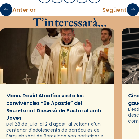
Anterior
Següent
T’interessarà…
Mons. David Abadías visita les
Cinc
convivències “Be Apostle” del
gaud
L'es
Secretariat Diocesà de Pastoral amb
desc
Joves
comp
Del 28 de juliol al 2 d'agost, al voltant d'un
deix
centenar d'adolescents de parròquies de
trav
l'Arquebisbat de Barcelona van participar en