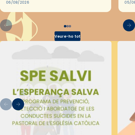
les convivències Be Apostle, organitzades
06/08/2026
05/0
pel Secretariat Diocesà de Pastoral amb…
Veure-ho tot