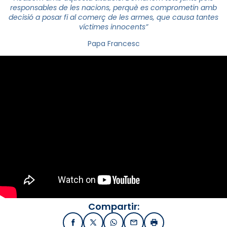
responsables de les nacions, perquè es comprometin amb
decisió a posar fi al comerç de les armes, que causa tantes
víctimes innocents”
Papa Francesc
Compartir:
Facebook
X / Twitter
WhatsApp
Email
Imprimir