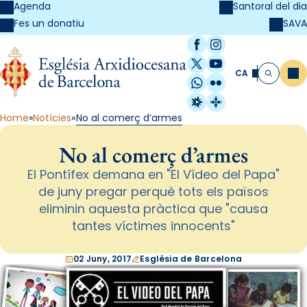
Agenda
Santoral del dia
SAVA
Fes un donatiu
Facebook
Instagram
X / Twitter
YouTube
CA
Me
Cerca
WhatsApp
Flickr
Radio Estel
Catalunya Cristi
Home
Notícies
No al comerç d’armes
No al comerç d’armes
El Pontífex demana en "El Vídeo del Papa"
de juny pregar perquè tots els països
eliminin aquesta pràctica que "causa
tantes víctimes innocents"
02 Juny, 2017
Església de Barcelona