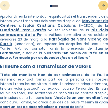
Aprofundir en la interioritat, l’espiritualitat i el transcendent dels
Moviment de
infants, joves i monitors dels centres d’esplai del
Centres d’Esplai Cristians Catalans
(MCECC) de la
Fundació Pere Tarrés
Nit del
va ser l’objectiu de la
animadors de la Fe
. La vetllada formativa es va celebra
Parròquia de Sant Vicenç de
divendres 23 de març a la
Sarrià
(Barcelona), on reposen les despulles del Beat Pere
Tarrés. Així, va comptar amb la presència de
Juanjo
Fernández,
autor de la publicació “
Animació de la fe en el
lleure. Formació per a educadors/es en el lleure
”.
El lleure com a transmissor de valors
“
Tots els monitors han de ser animadors de la Fe.
L
dimensió espiritual forma part de la persona dels nostres
infants i totes les activitats, si són il·luminades adequadament,
tindran valor pastoral” va explicar Juanjo Fernández. Es van
reunir, en total, una setantena de monitors de centres d’esplai,
animadors de la fe i consiliaris. “
Jesús és un bon monitor
”, v
concloure. També, va afegir que des del lleure “
Tenim la gra
oportunitat de desembolicar el regal de la Fe
”.