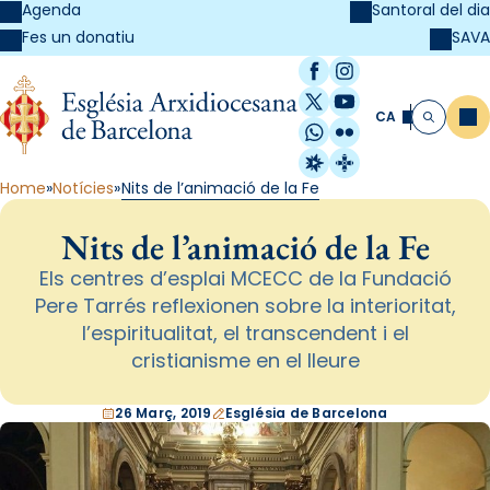
Agenda
Santoral del dia
SAVA
Fes un donatiu
Facebook
Instagram
X / Twitter
YouTube
CA
Me
Cerca
WhatsApp
Flickr
Radio Estel
Catalunya Cristi
Home
Notícies
Nits de l’animació de la Fe
Nits de l’animació de la Fe
Els centres d’esplai MCECC de la Fundació
Pere Tarrés reflexionen sobre la interioritat,
l’espiritualitat, el transcendent i el
cristianisme en el lleure
26 Març, 2019
Església de Barcelona