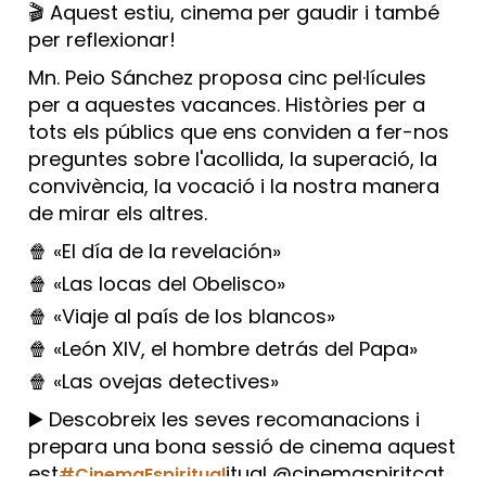
🎬 Aquest estiu, cinema per gaudir i també
per reflexionar!
Mn. Peio Sánchez proposa cinc pel·lícules
per a aquestes vacances. Històries per a
tots els públics que ens conviden a fer-nos
preguntes sobre l'acollida, la superació, la
convivència, la vocació i la nostra manera
de mirar els altres.
🍿 «El día de la revelación»
🍿 «Las locas del Obelisco»
🍿 «Viaje al país de los blancos»
🍿 «León XIV, el hombre detrás del Papa»
🍿 «Las ovejas detectives»
▶️ Descobreix les seves recomanacions i
prepara una bona sessió de cinema aquest
est
itual @cinemaspiritcat
#CinemaEspiritual