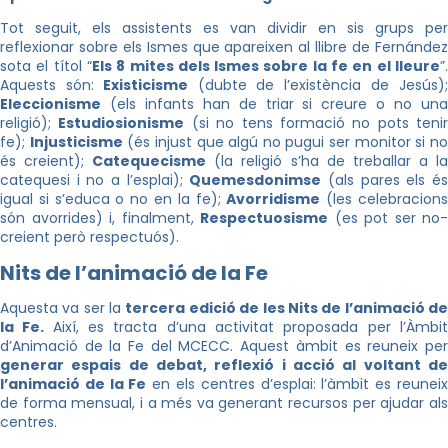
Tot seguit, els assistents es van dividir en sis grups per
reflexionar sobre els Ismes que apareixen al llibre de Fernández
sota el títol “
Els 8 mites dels Ismes sobre la fe en el lleure
”
Aquests són:
Existicisme
(dubte de l’existència de Jesús)
Eleccionisme
(els infants han de triar si creure o no una
religió);
Estudiosionisme
(si no tens formació no pots tenir
fe);
Injusticisme
(és injust que algú no pugui ser monitor si n
és creient);
Catequecisme
(la religió s’ha de treballar a l
catequesi i no a l’esplai);
Quemesdonimse
(als pares els é
igual si s’educa o no en la fe);
Avorridisme
(les celebracion
són avorrides) i, finalment,
Respectuosisme
(es pot ser no-
creient però respectuós).
Nits de l’animació de la Fe
Aquesta va ser la
tercera edició de les Nits de l’animació d
la Fe.
Així, es tracta d’una activitat proposada per l’Àmbi
d’Animació de la Fe del MCECC. Aquest àmbit es reuneix per
generar espais de debat, reflexió i acció al voltant de
l’animació de la Fe
en els centres d’esplai: l’àmbit es reunei
de forma mensual, i a més va generant recursos per ajudar als
centres.