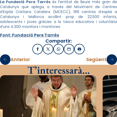
La Fundació Pere Tarrés
és l’entitat de lleure més gran d
Catalunya que aplega, a través del Moviment de Centres
d’Esplai Cristians Catalans (MCECC), 199 centres d’esplai a
Catalunya i Mallorca acollint prop de 22.500 infants,
adolescents i joves gràcies a la tasca educativa i voluntària
d’uns 4.300 monitors i monitores.
Font: Fundació Pere Tarrés
Compartir:
Facebook
X / Twitter
WhatsApp
Email
Imprimir
Anterior
Següent
T’interessarà…