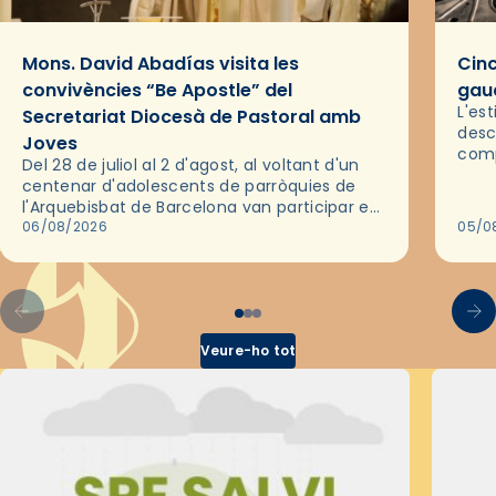
Mons. David Abadías visita les
Cinc
convivències “Be Apostle” del
gaud
L'es
Secretariat Diocesà de Pastoral amb
desc
Joves
comp
Del 28 de juliol al 2 d'agost, al voltant d'un
deix
centenar d'adolescents de parròquies de
trav
l'Arquebisbat de Barcelona van participar en
les convivències Be Apostle, organitzades
06/08/2026
05/0
pel Secretariat Diocesà de Pastoral amb…
Veure-ho tot