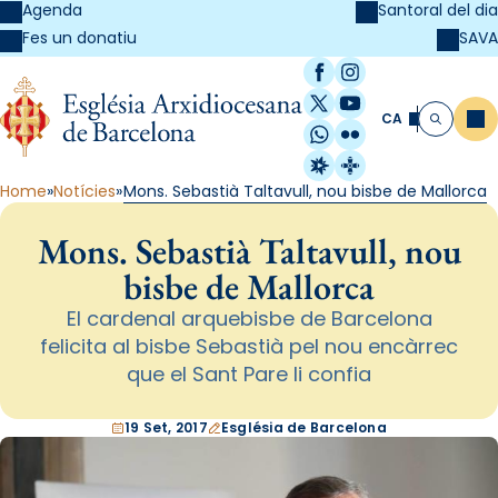
Agenda
Santoral del dia
SAVA
Fes un donatiu
Facebook
Instagram
X / Twitter
YouTube
CA
Me
Cerca
WhatsApp
Flickr
Radio Estel
Catalunya Cristi
Home
Notícies
Mons. Sebastià Taltavull, nou bisbe de Mallorca
Mons. Sebastià Taltavull, nou
bisbe de Mallorca
El cardenal arquebisbe de Barcelona
felicita al bisbe Sebastià pel nou encàrrec
que el Sant Pare li confia
19 Set, 2017
Església de Barcelona