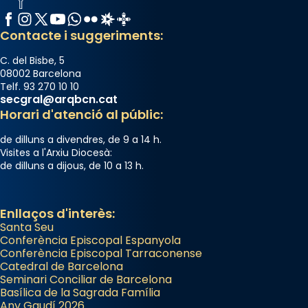
Facebook
Instagram
X / Twitter
YouTube
WhatsApp
Flickr
Radio Estel
Catalunya Cristiana
Contacte i suggeriments:
C. del Bisbe, 5
08002 Barcelona
Telf. 93 270 10 10
secgral@arqbcn.cat
Horari d'atenció al públic:
de dilluns a divendres, de 9 a 14 h.
Visites a l'Arxiu Diocesà:
de dilluns a dijous, de 10 a 13 h.
Enllaços d'interès:
Santa Seu
Conferència Episcopal Espanyola
Conferència Episcopal Tarraconense
Catedral de Barcelona
Seminari Conciliar de Barcelona
Basílica de la Sagrada Família
Any Gaudí 2026