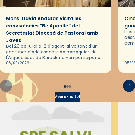
Mons. David Abadías visita les
Cinc
convivències “Be Apostle” del
gaud
L'es
Secretariat Diocesà de Pastoral amb
desc
Joves
comp
Del 28 de juliol al 2 d'agost, al voltant d'un
deix
centenar d'adolescents de parròquies de
trav
l'Arquebisbat de Barcelona van participar en
les convivències Be Apostle, organitzades
06/08/2026
05/0
pel Secretariat Diocesà de Pastoral amb…
Veure-ho tot