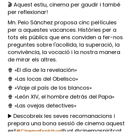
🎬 Aquest estiu, cinema per gaudir i també
per reflexionar!
Mn. Peio Sánchez proposa cinc pel·lícules
per a aquestes vacances. Històries per a
tots els públics que ens conviden a fer-nos
preguntes sobre l'acollida, la superació, la
convivència, la vocació i la nostra manera
de mirar els altres.
🍿 «El día de la revelación»
🍿 «Las locas del Obelisco»
🍿 «Viaje al país de los blancos»
🍿 «León XIV, el hombre detrás del Papa»
🍿 «Las ovejas detectives»
▶️ Descobreix les seves recomanacions i
prepara una bona sessió de cinema aquest
est
itual @cinemaspiritcat
#CinemaEspiritual