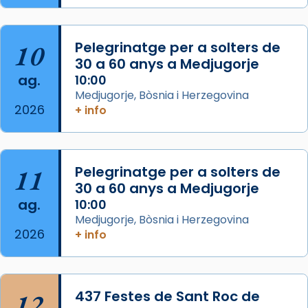
de Barcelona.
2 weeks ago
Aquest dilluns, 27 de juliol, ha tingut lloc la
10
Pelegrinatge per a solters de
missa d’acció de gràcies en agraïment al
30 a 60 anys a Medjugorje
ag.
comitè organitzador de la visita apostòlica
10:00
Medjugorje, Bòsnia i Herzegovina
del Sant Pare Lleó XIV a Barcelona, i als
2026
+ info
col·laboradors, a la Catedral de Barcelona.
L’arquebisbe de Barcelona, el cardenal Joan
Josep Omella, ha presidit la missa i l’ha
11
Pelegrinatge per a solters de
concelebrat el bisbe auxiliar de Barcelona,
30 a 60 anys a Medjugorje
Mons. David Abadías.
ag.
10:00
📸 Dr. G. Simón
Medjugorje, Bòsnia i Herzegovina
2026
+ info
Photo
View on Facebook
·
Share
12
437 Festes de Sant Roc de
Arquebisbat de Barcelona
2 weeks ago