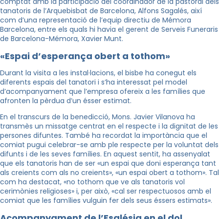
comptat amb la participació del coordinador de la pastoral dels
tanatoris de l’Arquebisbat de Barcelona, Alfons Sagalés, així
com d’una representació de l’equip directiu de Mémora
Barcelona, entre els quals hi havia el gerent de Serveis Funeraris
de Barcelona-Mémora, Xavier Munt.
«Espai d’esperança obert a tothom»
Durant la visita a les instal·lacions, el bisbe ha conegut els
diferents espais del tanatori i s’ha interessat pel model
d’acompanyament que l’empresa ofereix a les famílies que
afronten la pèrdua d’un ésser estimat.
En el transcurs de la benedicció, Mons. Javier Vilanova ha
transmès un missatge centrat en el respecte i la dignitat de les
persones difuntes. També ha recordat la importància que el
comiat pugui celebrar-se amb ple respecte per la voluntat dels
difunts i de les seves famílies. En aquest sentit, ha assenyalat
que els tanatoris han de ser «un espai que doni esperança tant
als creients com als no creients», «un espai obert a tothom». Tal
com ha destacat, «no tothom que ve als tanatoris vol
cerimònies religioses» i, per això, «cal ser respectuosos amb el
comiat que les famílies vulguin fer dels seus éssers estimats».
Acompanyament de l’Església en el dol