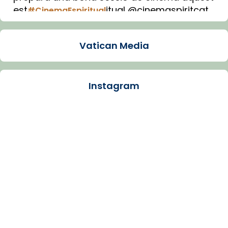
est
itual @cinemaspiritcat
#CinemaEspiritual
Imatge: Generada amb IA (OpenAI)
Video
Vatican Media
View on Facebook
·
Share
Instagram
Arquebisbat de Barcelona
1 week ago
La Carmina va patir depressió. Fa gairebé
dos mesos, a l'Estadi Lluís Companys, la
jove va fer arribar el seu testimoni al papa
Lleó XIV.
Recupera l'entrevista comp
Vatican
tican News 👇
News
www.vaticannews.va/es/iglesia/news/2026-
07/carmina-historia-depresion-papa-viaje-