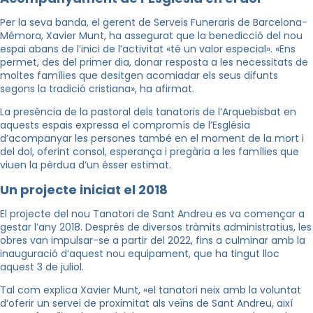
Per la seva banda, el gerent de Serveis Funeraris de Barcelona-
Mémora, Xavier Munt, ha assegurat que la benedicció del nou
espai abans de l’inici de l’activitat «té un valor especial». «Ens
permet, des del primer dia, donar resposta a les necessitats de
moltes famílies que desitgen acomiadar els seus difunts
segons la tradició cristiana», ha afirmat.
La presència de la pastoral dels tanatoris de l’Arquebisbat en
aquests espais expressa el compromís de l’Església
d’acompanyar les persones també en el moment de la mort i
del dol, oferint consol, esperança i pregària a les famílies que
viuen la pèrdua d’un ésser estimat.
Un projecte iniciat el 2018
El projecte del nou Tanatori de Sant Andreu es va començar a
gestar l’any 2018. Després de diversos tràmits administratius, les
obres van impulsar-se a partir del 2022, fins a culminar amb la
inauguració d’aquest nou equipament, que ha tingut lloc
aquest 3 de juliol.
Tal com explica Xavier Munt, «el tanatori neix amb la voluntat
d’oferir un servei de proximitat als veïns de Sant Andreu, així