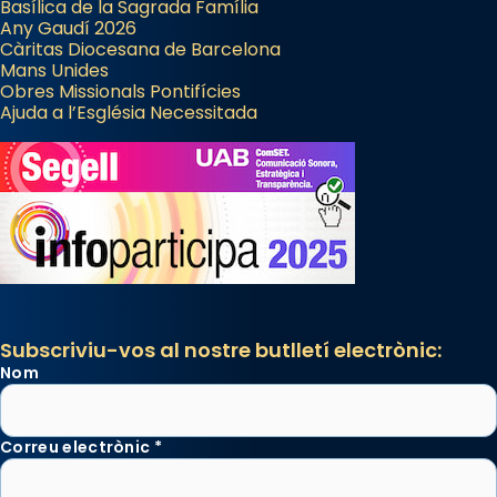
Basílica de la Sagrada Família
Any Gaudí 2026
Càritas Diocesana de Barcelona
Mans Unides
Obres Missionals Pontifícies
Ajuda a l’Església Necessitada
Subscriviu-vos al nostre butlletí electrònic:
Nom
Correu electrònic
*