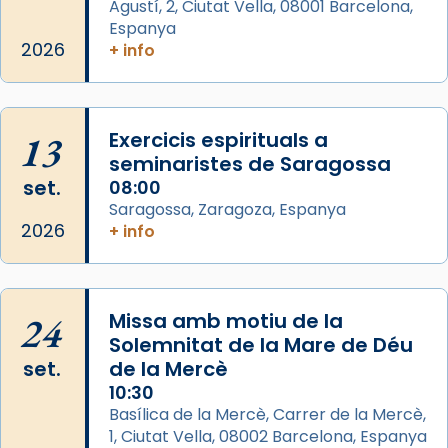
Agustí, 2, Ciutat Vella, 08001 Barcelona,
Arquebisbat de Barcelona
is at Catedral
Espanya
de Barcelona.
2026
+ info
2 weeks ago
Aquest dilluns, 27 de juliol, ha tingut lloc la
missa d’acció de gràcies en agraïment al
13
Exercicis espirituals a
comitè organitzador de la visita apostòlica
seminaristes de Saragossa
del Sant Pare Lleó XIV a Barcelona, i als
set.
08:00
col·laboradors, a la Catedral de Barcelona.
Saragossa, Zaragoza, Espanya
L’arquebisbe de Barcelona, el cardenal Joan
2026
+ info
Josep Omella, ha presidit la missa i l’ha
concelebrat el bisbe auxiliar de Barcelona,
Mons. David Abadías.
24
Missa amb motiu de la
📸 Dr. G. Simón
Solemnitat de la Mare de Déu
set.
de la Mercè
Photo
10:30
View on Facebook
·
Share
Basílica de la Mercè, Carrer de la Mercè,
1, Ciutat Vella, 08002 Barcelona, Espanya