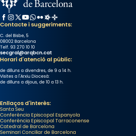
Facebook
Instagram
X / Twitter
YouTube
WhatsApp
Flickr
Radio Estel
Catalunya Cristiana
Contacte i suggeriments:
C. del Bisbe, 5
08002 Barcelona
Telf. 93 270 10 10
secgral@arqbcn.cat
Horari d'atenció al públic:
de dilluns a divendres, de 9 a 14 h.
Visites a l'Arxiu Diocesà:
de dilluns a dijous, de 10 a 13 h.
Enllaços d'interès:
Santa Seu
Conferència Episcopal Espanyola
Conferència Episcopal Tarraconense
Catedral de Barcelona
Seminari Conciliar de Barcelona