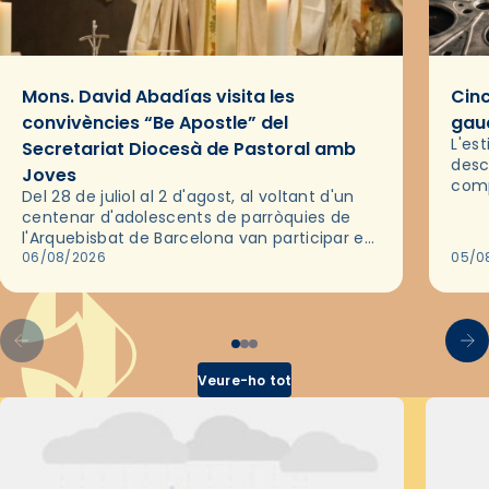
Mons. David Abadías visita les
Cinc
convivències “Be Apostle” del
gaud
L'es
Secretariat Diocesà de Pastoral amb
desc
Joves
comp
Del 28 de juliol al 2 d'agost, al voltant d'un
deix
centenar d'adolescents de parròquies de
trav
l'Arquebisbat de Barcelona van participar en
les convivències Be Apostle, organitzades
06/08/2026
05/0
pel Secretariat Diocesà de Pastoral amb…
Veure-ho tot