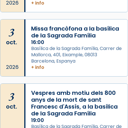
2026
Arquebisbat de Barcelona
+ info
2 weeks ago
Memòria de les santes Juliana i
Semproniana, verges i màrtirs.
3
Missa francòfona a la basílica
de la Sagrada Família
Acompanyant la història de sant Cugat, a
oct.
16:00
partir de l’Edat Mitjana sorgeix la tradició
Basílica de la Sagrada Família, Carrer de
que les santes Juliana (“relatiu a Júlia”) i
Mallorca, 401, Eixample, 08013
Semproniana (“relatiu a Semprònia =
Barcelona, Espanya
eterna”) són deixebles seves. I l’any 1667, el
2026
+ info
frare Joan Gaspar Roig, afirma en una obra
que les santes són filles de l’antiga Iluro.
Mataró en reivindicarà les relíquies fins que
3
Vespres amb motiu dels 800
les aconseguirà el 1772. L’ofici que es canta
anys de la mort de sant
a la “Missa de les Santes” (“Missa de
oct.
Francesc d'Assís, a la basílica
Glòria”) fou composta el 1848 per Mn.
de la Sagrada Família
Manuel Blanch, amb aire d’òpera
19:00
italianitzant; s’interpreta per privilegi
Basílica de la Sagrada Família, Carrer de