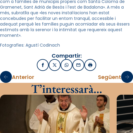
com a famílies de municipis propers com Santa Coloma de
Gramenet, Sant Adrià de Besòs i l’est de Badalona». A més a
més, subratlla que «les noves instal·lacions han estat
concebudes per facilitar un entorn tranquil, accessible i
adequat perquè les famílies puguin acomiadar els seus éssers
estimats amb la serenor i la intimitat que requereix aquest
moment».
Fotografies: Agustí Codinach
Compartir:
Facebook
X / Twitter
WhatsApp
Email
Imprimir
Anterior
Següent
T’interessarà…