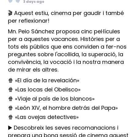
3 days ago
🎬 Aquest estiu, cinema per gaudir i també
per reflexionar!
Mn. Peio Sánchez proposa cinc pel·lícules
per a aquestes vacances. Històries per a
tots els públics que ens conviden a fer-nos
preguntes sobre l'acollida, la superació, la
convivència, la vocació i la nostra manera
de mirar els altres.
🍿 «El día de la revelación»
🍿 «Las locas del Obelisco»
🍿 «Viaje al país de los blancos»
🍿 «León XIV, el hombre detrás del Papa»
🍿 «Las ovejas detectives»
▶️ Descobreix les seves recomanacions i
prepara una bona sessió de cinema aquest