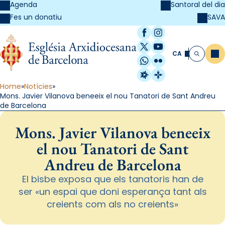
Agenda
Santoral del dia
SAVA
Fes un donatiu
Facebook
Instagram
X / Twitter
YouTube
CA
Me
Cerca
WhatsApp
Flickr
Radio Estel
Catalunya Cristi
Home
Notícies
Mons. Javier Vilanova beneeix el nou Tanatori de Sant Andreu
de Barcelona
Mons. Javier Vilanova beneeix
el nou Tanatori de Sant
Andreu de Barcelona
El bisbe exposa que els tanatoris han de
ser «un espai que doni esperança tant als
creients com als no creients»