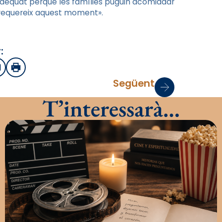
 adequat perquè les famílies puguin acomiadar
e requereix aquest moment».
:
sApp
mail
Imprimir
Següent
T’interessarà…