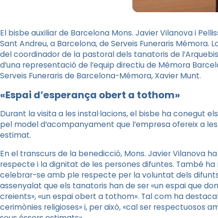
El bisbe auxiliar de Barcelona Mons. Javier Vilanova i Pelli
Sant Andreu, a Barcelona, de Serveis Funeraris Mémora. 
del coordinador de la pastoral dels tanatoris de l’Arquebi
d’una representació de l’equip directiu de Mémora Barcelo
Serveis Funeraris de Barcelona-Mémora, Xavier Munt.
«Espai d’esperança obert a tothom»
Durant la visita a les instal·lacions, el bisbe ha conegut el
pel model d’acompanyament que l’empresa ofereix a les f
estimat.
En el transcurs de la benedicció, Mons. Javier Vilanova h
respecte i la dignitat de les persones difuntes. També ha
celebrar-se amb ple respecte per la voluntat dels difunts 
assenyalat que els tanatoris han de ser «un espai que don
creients», «un espai obert a tothom». Tal com ha destacat
cerimònies religioses» i, per això, «cal ser respectuosos a
seus éssers estimats».