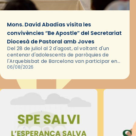
Mons. David Abadías visita les
convivències “Be Apostle” del Secretariat
Diocesà de Pastoral amb Joves
Del 28 de juliol al 2 d'agost, al voltant d'un
centenar d'adolescents de parròquies de
l'Arquebisbat de Barcelona van participar en
les convivències Be Apostle, organitzades pel
06/08/2026
Secretariat Diocesà de Pastoral amb…