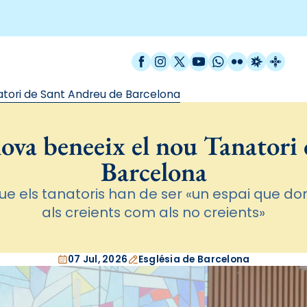
Facebook
Instagram
X / Twitter
YouTube
WhatsApp
Flickr
Radio Est
Catal
atori de Sant Andreu de Barcelona
nova beneeix el nou Tanatori
Barcelona
ue els tanatoris han de ser «un espai que d
als creients com als no creients»
07 Jul, 2026
Església de Barcelona