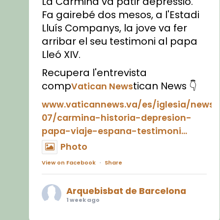
La Carmina va patir depressió.
Fa gairebé dos mesos, a l'Estadi
Lluís Companys, la jove va fer
arribar el seu testimoni al papa
Lleó XIV.
Recupera l'entrevista
comp
tican News 👇
Vatican News
www.vaticannews.va/es/iglesia/news
07/carmina-historia-depresion-
papa-viaje-espana-testimoni...
Photo
View on Facebook
·
Share
Arquebisbat de Barcelona
1 week ago
«Avui les santes Juliana i