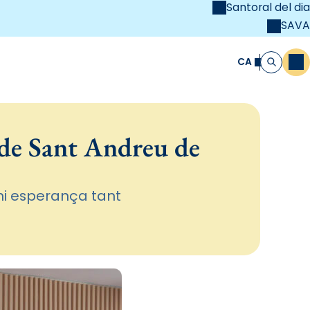
Santoral del dia
SAVA
el
unya Cristiana
CA
M
Cerca
 de Sant Andreu de
oni esperança tant