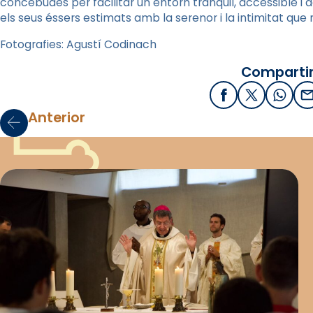
concebudes per facilitar un entorn tranquil, accessible i
els seus éssers estimats amb la serenor i la intimitat qu
Fotografies: Agustí Codinach
Compartir
Facebook
X / Twitter
What
E
Anterior