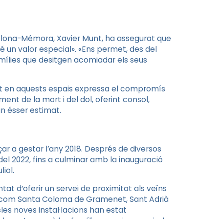
celona-Mémora, Xavier Munt, ha assegurat que
«té un valor especial». «Ens permet, des del
amílies que desitgen acomiadar els seus
bat en aquests espais expressa el compromís
t de la mort i del dol, oferint consol,
un ésser estimat.
r a gestar l’any 2018. Després de diversos
del 2022, fins a culminar amb la inauguració
iol.
tat d’oferir un servei de proximitat als veïns
rs com Santa Coloma de Gramenet, Sant Adrià
«les noves instal·lacions han estat