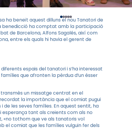
ssa ha beneït aquest dilluns el nou Tanatori de
La benedicció ha comptat amb la participació
sbat de Barcelona, Alfons Sagalés, així com
na, entre els quals hi havia el gerent de
s diferents espais del tanatori i s’ha interessat
amílies que afronten la pèrdua d’un ésser
a transmès un missatge centrat en el
 recordat la importància que el comiat pugui
i de les seves famílies. En aquest sentit, ha
i esperança tant als creients com als no
, «no tothom que ve als tanatoris vol
mb el comiat que les famílies vulguin fer dels