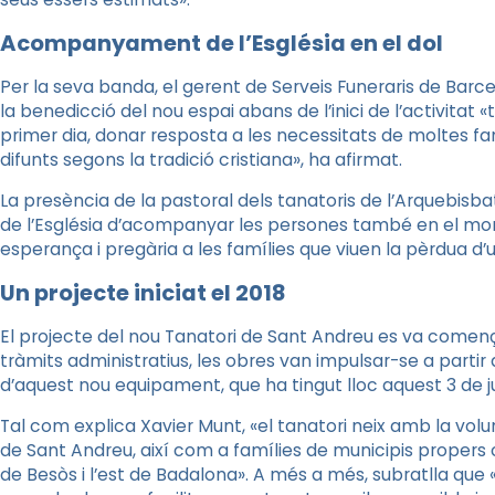
Acompanyament de l’Església en el dol
Per la seva banda, el gerent de Serveis Funeraris de Bar
la benedicció del nou espai abans de l’inici de l’activitat 
primer dia, donar resposta a les necessitats de moltes f
difunts segons la tradició cristiana», ha afirmat.
La presència de la pastoral dels tanatoris de l’Arquebis
de l’Església d’acompanyar les persones també en el momen
esperança i pregària a les famílies que viuen la pèrdua d’
Un projecte iniciat el 2018
El projecte del nou Tanatori de Sant Andreu es va comença
tràmits administratius, les obres van impulsar-se a partir 
d’aquest nou equipament, que ha tingut lloc aquest 3 de jul
Tal com explica Xavier Munt, «el tanatori neix amb la volun
de Sant Andreu, així com a famílies de municipis prope
de Besòs i l’est de Badalona». A més a més, subratlla que 