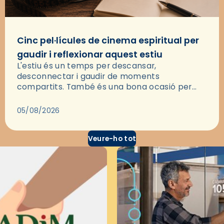
Cinc pel·lícules de cinema espiritual per
gaudir i reflexionar aquest estiu
L'estiu és un temps per descansar,
desconnectar i gaudir de moments
compartits. També és una bona ocasió per
deixar-se portar per una bona història i, a
través del cinema, reflexionar sobre les…
05/08/2026
Veure-ho tot