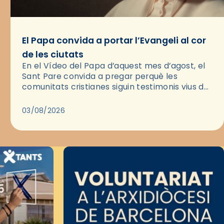
El Papa convida a portar l’Evangeli al cor
de les ciutats
En el Vídeo del Papa d’aquest mes d’agost, el
Sant Pare convida a pregar perquè les
comunitats cristianes siguin testimonis vius de
l’Evangeli enmig de les ciutats. A través d’una
pregària, el…
03/08/2026