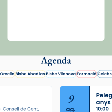
Agenda
 Omella
Bisbe Abadías
Bisbe Vilanova
Formació
Celebr
9
Peleg
anys
ag.
10:00
l Consell de Cent,