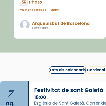
Photo
View on Facebook
·
Share
Arquebisbat de Barcelona
1 week ago
«Avui les santes Juliana i
Semproniana ens ajuden a alçar
la mirada»
Mons. Sergi Gordo, bisbe de
Tortosa, ha presidit aquest 27 de
juliol la missa de Les Santes de
Tots els calendaris
Cardenal
Mataró.
🔗
tinyurl.com/cvu5jmbk
7
Festivitat de sant Gaietà
📸 J. Merino
18:00
Photo
ag.
Església de Sant Gaietà, Carrer de