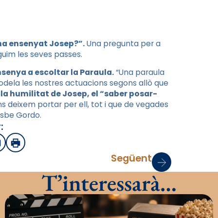
ha ensenyat Josep?”.
Una pregunta per a
guim les seves passes.
senya a escoltar la Paraula.
“Una paraula
modela les nostres actuacions segons allò que
la humilitat de Josep, el “saber posar-
ns deixem portar per ell, tot i que de vegades
bisbe Gordo.
:
sApp
mail
Imprimir
Següent
T’interessarà…