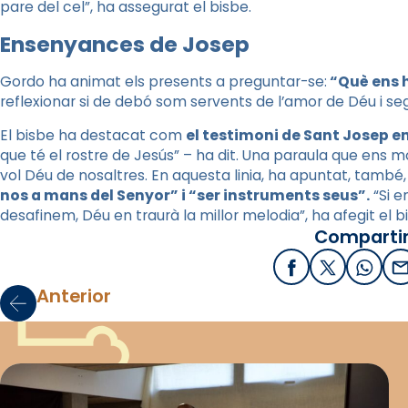
pare del cel”, ha assegurat el bisbe.
Ensenyances de Josep
Gordo ha animat els presents a preguntar-se:
“Què ens 
reflexionar si de debó som servents de l’amor de Déu i se
El bisbe ha destacat com
el testimoni de Sant Josep en
que té el rostre de Jesús” – ha dit. Una paraula que ens 
vol Déu de nosaltres. En aquesta linia, ha apuntat, també,
nos a mans del Senyor” i “ser instruments seus”.
“Si e
desafinem, Déu en traurà la millor melodia”, ha afegit el 
Compartir
Facebook
X / Twitter
What
E
Anterior