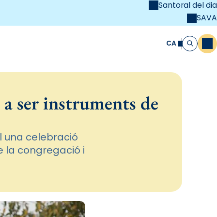
Santoral del dia
SAVA
el
unya Cristiana
CA
M
Cerca
 a ser instruments de
l una celebració
 la congregació i