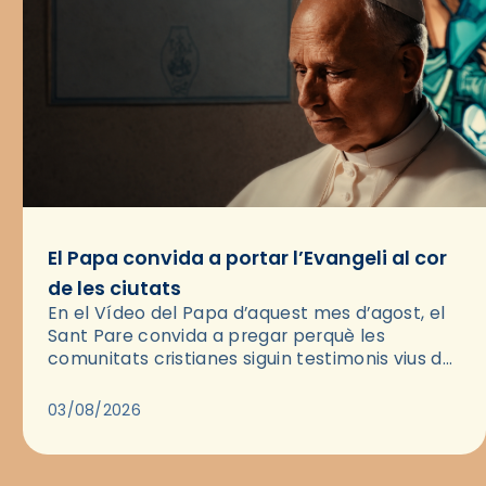
El Papa convida a portar l’Evangeli al cor
de les ciutats
En el Vídeo del Papa d’aquest mes d’agost, el
Sant Pare convida a pregar perquè les
comunitats cristianes siguin testimonis vius de
l’Evangeli enmig de les ciutats. A través d’una
pregària, el…
03/08/2026