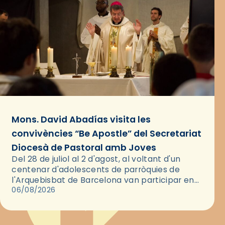
Mons. David Abadías visita les
convivències “Be Apostle” del Secretariat
Diocesà de Pastoral amb Joves
Del 28 de juliol al 2 d'agost, al voltant d'un
centenar d'adolescents de parròquies de
l'Arquebisbat de Barcelona van participar en
les convivències Be Apostle, organitzades pel
06/08/2026
Secretariat Diocesà de Pastoral amb…