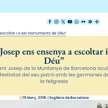
Facebook
Instagram
X / Twitter
YouTube
WhatsApp
Flickr
Radio Est
Catal
scoltar i a ser instruments de Déu”
osep ens ensenya a escoltar i
Déu”
Sant Josep de la Muntanya de Barcelona acul
festivitat del seu patró amb les germanes de
la feligresia
19 Març, 2018
Església de Barcelona