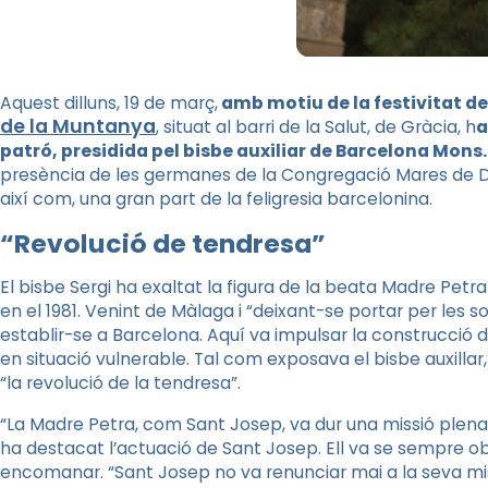
Aquest dilluns, 19 de març,
amb motiu de la festivitat de
de la Muntanya
, situat al barri de la Salut, de Gràcia, h
a
patró, presidida pel bisbe auxiliar de Barcelona Mons
presència de les germanes de la Congregació Mares de 
així com, una gran part de la feligresia barcelonina.
“Revolució de tendresa”
El bisbe Sergi ha exaltat la figura de la beata Madre Pet
en el 1981. Venint de Màlaga i “deixant-se portar per les 
establir-se a Barcelona. Aquí va impulsar la construcció d
en situació vulnerable. Tal com exposava el bisbe auxillar,
“la revolució de la tendresa”.
“La Madre Petra, com Sant Josep, va dur una missió plena d
ha destacat l’actuació de Sant Josep. Ell va se sempre obed
encomanar. “Sant Josep no va renunciar mai a la seva missi