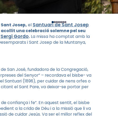
Santuari de Sant Josep
 Sant Josep,
el
 acollit una celebració solemne pel seu
Sergi Gordo
.
.
La missa ha comptat amb la
Desemparats i Sant Josep de la Muntanya,
ra de San José, fundadora de la Congregació,
sorpreses del Senyor” – recordava el bisbe- va
el Santuari (1896), per cuidar de nens orfes o
 citant el Sant Pare, va deixar-se portar per
e confiança i fe”. En aquest sentit, el bisbe
ient a la crida de Déu i a la missió que li va
ó de cuidar Jesús. Va ser el millor reflex del