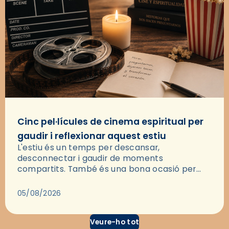
Cinc pel·lícules de cinema espiritual per
gaudir i reflexionar aquest estiu
L'estiu és un temps per descansar,
desconnectar i gaudir de moments
compartits. També és una bona ocasió per
deixar-se portar per una bona història i, a
través del cinema, reflexionar sobre les…
05/08/2026
Veure-ho tot