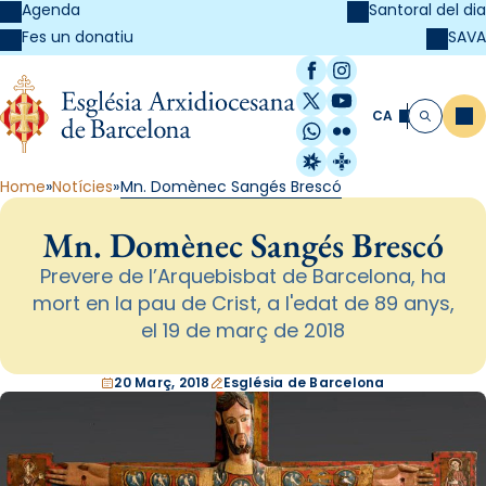
Agenda
Santoral del dia
SAVA
Fes un donatiu
Facebook
Instagram
X / Twitter
YouTube
CA
Me
Cerca
WhatsApp
Flickr
Radio Estel
Catalunya Cristi
Home
Notícies
Mn. Domènec Sangés Brescó
Mn. Domènec Sangés Brescó
Prevere de l’Arquebisbat de Barcelona, ha
mort en la pau de Crist, a l'edat de 89 anys,
el 19 de març de 2018
20 Març, 2018
Església de Barcelona