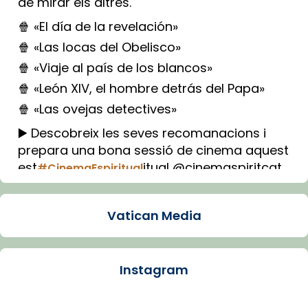
de mirar els altres.
🍿 «El día de la revelación»
🍿 «Las locas del Obelisco»
🍿 «Viaje al país de los blancos»
🍿 «León XIV, el hombre detrás del Papa»
🍿 «Las ovejas detectives»
▶️ Descobreix les seves recomanacions i
prepara una bona sessió de cinema aquest
est
itual @cinemaspiritcat
#CinemaEspiritual
Imatge: Generada amb IA (OpenAI)
Video
Vatican Media
View on Facebook
·
Share
Instagram
Arquebisbat de Barcelona
1 week ago