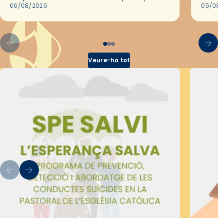
les convivències Be Apostle, organitzades
06/08/2026
05/0
pel Secretariat Diocesà de Pastoral amb…
Veure-ho tot