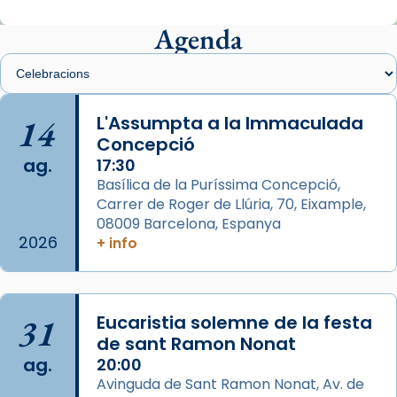
Mons. Sergi Gordo, bisbe de Tortosa, ha
presidit aquest 27 de juliol la missa de Les
Agenda
Santes de Mataró.
🔗
tinyurl.com/cvu5jmbk
📸 J. Merino
14
L'Assumpta a la Immaculada
Concepció
Photo
ag.
17:30
View on Facebook
·
Share
Basílica de la Puríssima Concepció,
Carrer de Roger de Llúria, 70, Eixample,
Arquebisbat de Barcelona
is at Catedral
08009 Barcelona, Espanya
de Barcelona.
2026
+ info
2 weeks ago
Aquest dilluns, 27 de juliol, ha tingut lloc la
missa d’acció de gràcies en agraïment al
31
Eucaristia solemne de la festa
comitè organitzador de la visita apostòlica
de sant Ramon Nonat
del Sant Pare Lleó XIV a Barcelona, i als
ag.
20:00
col·laboradors, a la Catedral de Barcelona.
Avinguda de Sant Ramon Nonat, Av. de