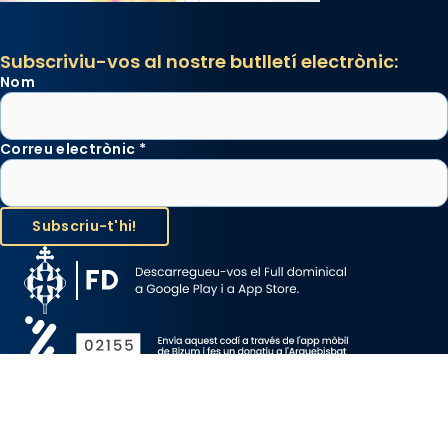
Subscriviu-vos al nostre butlletí electrònic:
Nom
Correu electrònic
*
Avís Legal
Protecció de Dades
Política de Cookies
Canal de denúncia