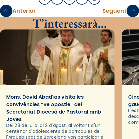
Facebook
X / Twitter
WhatsApp
Email
Imprimir
Anterior
Següent
T’interessarà…
Mons. David Abadías visita les
Cinc
convivències “Be Apostle” del
gaud
L'es
Secretariat Diocesà de Pastoral amb
desc
Joves
comp
Del 28 de juliol al 2 d'agost, al voltant d'un
deix
centenar d'adolescents de parròquies de
trav
l'Arquebisbat de Barcelona van participar en