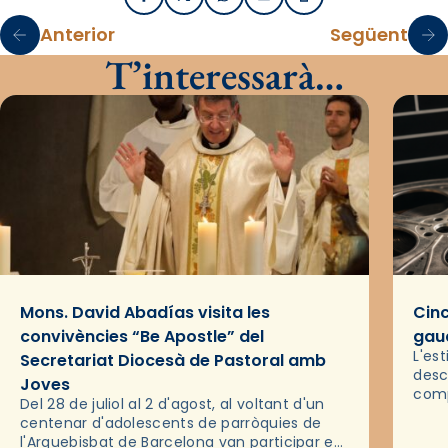
Facebook
X / Twitter
WhatsApp
Email
Imprimir
Anterior
Següent
T’interessarà…
Mons. David Abadías visita les
Cinc
convivències “Be Apostle” del
gaud
L'es
Secretariat Diocesà de Pastoral amb
desc
Joves
comp
Del 28 de juliol al 2 d'agost, al voltant d'un
deix
centenar d'adolescents de parròquies de
trav
l'Arquebisbat de Barcelona van participar en