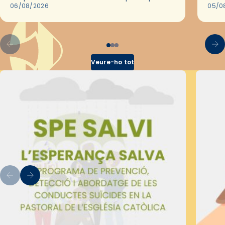
les convivències Be Apostle, organitzades
06/08/2026
05/0
pel Secretariat Diocesà de Pastoral amb…
Veure-ho tot