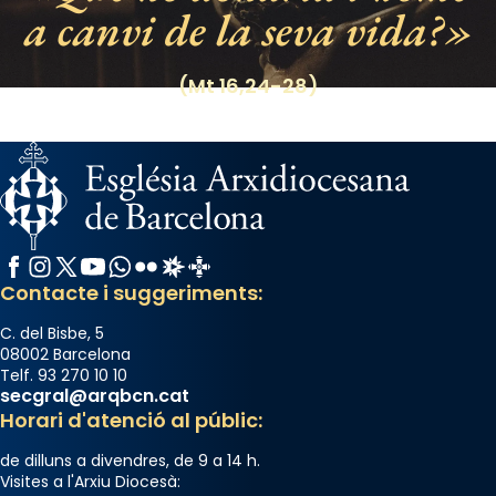
a canvi de la seva vida?
Photo
View on Facebook
·
Share
(Mt 16,24-28)
Facebook
Instagram
X / Twitter
YouTube
WhatsApp
Flickr
Radio Estel
Catalunya Cristiana
Contacte i suggeriments:
C. del Bisbe, 5
08002 Barcelona
Telf. 93 270 10 10
secgral@arqbcn.cat
Horari d'atenció al públic:
de dilluns a divendres, de 9 a 14 h.
Visites a l'Arxiu Diocesà: