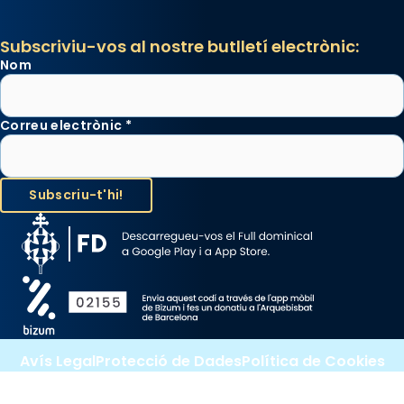
Subscriviu-vos al nostre butlletí electrònic:
Nom
Correu electrònic
*
Avís Legal
Protecció de Dades
Política de Cookies
Canal de denúncia
Copyright 2026 ©ARQUEBISBAT DE BARCELONA, tots els drets