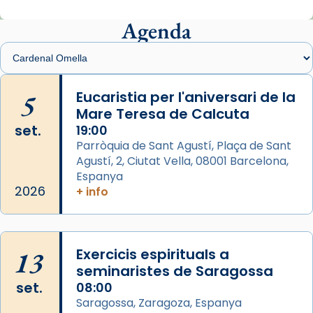
Mons. Sergi Gordo, bisbe de Tortosa, ha
presidit aquest 27 de juliol la missa de Les
Agenda
Santes de Mataró.
🔗
tinyurl.com/cvu5jmbk
📸 J. Merino
5
Eucaristia per l'aniversari de la
Mare Teresa de Calcuta
Photo
set.
19:00
View on Facebook
·
Share
Parròquia de Sant Agustí, Plaça de Sant
Agustí, 2, Ciutat Vella, 08001 Barcelona,
Arquebisbat de Barcelona
is at Catedral
Espanya
de Barcelona.
2026
+ info
2 weeks ago
Aquest dilluns, 27 de juliol, ha tingut lloc la
missa d’acció de gràcies en agraïment al
13
Exercicis espirituals a
comitè organitzador de la visita apostòlica
seminaristes de Saragossa
del Sant Pare Lleó XIV a Barcelona, i als
set.
08:00
col·laboradors, a la Catedral de Barcelona.
Saragossa, Zaragoza, Espanya