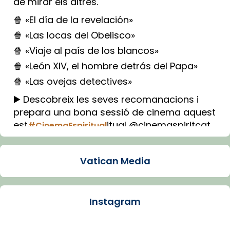
de mirar els altres.
🍿 «El día de la revelación»
🍿 «Las locas del Obelisco»
🍿 «Viaje al país de los blancos»
🍿 «León XIV, el hombre detrás del Papa»
🍿 «Las ovejas detectives»
▶️ Descobreix les seves recomanacions i
prepara una bona sessió de cinema aquest
est
itual @cinemaspiritcat
#CinemaEspiritual
Imatge: Generada amb IA (OpenAI)
Video
Vatican Media
View on Facebook
·
Share
Instagram
Arquebisbat de Barcelona
1 week ago