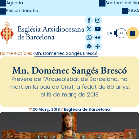
Agenda
Santoral del dia
SAVA
Fes un donatiu
Facebook
Instagram
X / Twitter
YouTube
CA
Me
Cerca
WhatsApp
Flickr
Radio Estel
Catalunya Cristi
Home
Notícies
Mn. Domènec Sangés Brescó
Mn. Domènec Sangés Brescó
Prevere de l’Arquebisbat de Barcelona, ha
mort en la pau de Crist, a l'edat de 89 anys,
el 19 de març de 2018
20 Març, 2018
Església de Barcelona