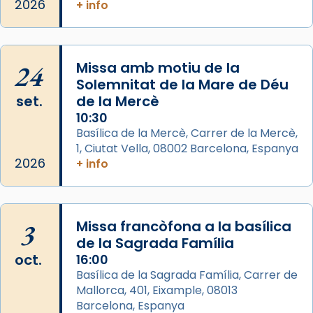
L’arquebisbe de Barcelona, el cardenal Joan
2026
+ info
Josep Omella, ha presidit la missa i l’ha
concelebrat el bisbe auxiliar de Barcelona,
Mons. David Abadías.
24
Missa amb motiu de la
📸 Dr. G. Simón
Solemnitat de la Mare de Déu
set.
de la Mercè
Photo
10:30
View on Facebook
·
Share
Basílica de la Mercè, Carrer de la Mercè,
1, Ciutat Vella, 08002 Barcelona, Espanya
2026
Arquebisbat de Barcelona
+ info
2 weeks ago
Memòria de les santes Juliana i
Semproniana, verges i màrtirs.
3
Missa francòfona a la basílica
de la Sagrada Família
Acompanyant la història de sant Cugat, a
oct.
16:00
partir de l’Edat Mitjana sorgeix la tradició
Basílica de la Sagrada Família, Carrer de
que les santes Juliana (“relatiu a Júlia”) i
Mallorca, 401, Eixample, 08013
Semproniana (“relatiu a Semprònia =
Barcelona, Espanya