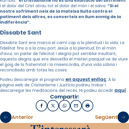
Rambla
“el cristianisme no és una exaltació del sofriment”
i el dolor del Crist atrau tot el dolor del món i el salva.
“Si el
nostre sofriment neix de la mateixa lluita contra el
patiment dels altres, es converteix en llum enmig de la
indiferència”.
Dissabte Sant
Dissabte Sant ens marca el camí cap a la plenitud i la vida. La
fidelitat fins a a la creu port Jesús a la plenitud. En el món
d’avui, on parlar de felicitat i alegria pot semblar insultant,
aquesta alegria que ens desvetlla el misteri pasqual ve de viure
el goig de la fraternitat i la misericòrdia, d’una vida sòbria i
reconciliada amb totes les coses.
en aquest enllaç
Podeu descarregar el programa
. A la
pàgina web de Cristianisme i Justícia podreu trobar i
aquí
descarregar les meditacions del recés. Hi podeu accedir
.
Compartir:
Facebook
X / Twitter
WhatsApp
Email
Imprimir
Anterior
Següent
T’interessarà…