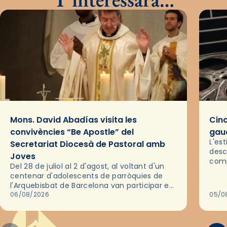
Mons. David Abadías visita les
Cinc
convivències “Be Apostle” del
gaud
L'es
Secretariat Diocesà de Pastoral amb
desc
Joves
comp
Del 28 de juliol al 2 d'agost, al voltant d'un
deix
centenar d'adolescents de parròquies de
trav
l'Arquebisbat de Barcelona van participar en
les convivències Be Apostle, organitzades
06/08/2026
05/0
pel Secretariat Diocesà de Pastoral amb…