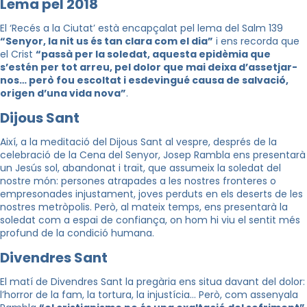
Lema pel 2018
El ‘Recés a la Ciutat’ està encapçalat pel lema del Salm 139
“Senyor, la nit us és tan clara com el dia”
i ens recorda que
el Crist
“passà per la soledat, aquesta epidèmia que
s’estén per tot arreu, pel dolor que mai deixa d’assetjar-
nos… però fou escoltat i esdevingué causa de salvació,
origen d’una vida nova”
.
Dijous Sant
Així, a la meditació del Dijous Sant al vespre, després de la
celebració de la Cena del Senyor, Josep Rambla ens presentarà
un Jesús sol, abandonat i traït, que assumeix la soledat del
nostre món: persones atrapades a les nostres fronteres o
empresonades injustament, joves perduts en els deserts de les
nostres metròpolis. Però, al mateix temps, ens presentarà la
soledat com a espai de confiança, on hom hi viu el sentit més
profund de la condició humana.
Divendres Sant
El matí de Divendres Sant la pregària ens situa davant del dolor:
l’horror de la fam, la tortura, la injustícia… Però, com assenyala