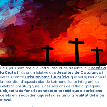
“Recés a
Del Dijous Sant fins a la Vetlla Pasqual de dissabte, el
la Ciutat”
Jesuïtes de Catalunya
és una iniciativa dels
i
Cristianisme i Justícia,
del seu centre
que vol ajudar a viure
la intensitat d’aquests dies de Setmana Santa integrant les
celebracions litúrgiques i unes sessions de reflexió i pregària.
L’objectiu de fons és connectar tot allò que els cristians
celebren i recorden aquests dies amb la realitat del món
d’avui.