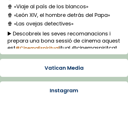
🍿 «Viaje al país de los blancos»
🍿 «León XIV, el hombre detrás del Papa»
🍿 «Las ovejas detectives»
▶️ Descobreix les seves recomanacions i
prepara una bona sessió de cinema aquest
est
itual @cinemaspiritcat
#CinemaEspiritual
Imatge: Generada amb IA (OpenAI)
Video
Vatican Media
View on Facebook
·
Share
Instagram
Arquebisbat de Barcelona
1 week ago
La Carmina va patir depressió. Fa gairebé
dos mesos, a l'Estadi Lluís Companys, la
jove va fer arribar el seu testimoni al papa