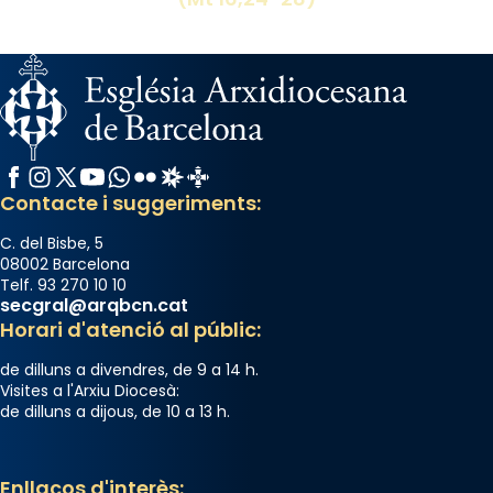
Facebook
Instagram
X / Twitter
YouTube
WhatsApp
Flickr
Radio Estel
Catalunya Cristiana
Contacte i suggeriments:
C. del Bisbe, 5
08002 Barcelona
Telf. 93 270 10 10
secgral@arqbcn.cat
Horari d'atenció al públic:
de dilluns a divendres, de 9 a 14 h.
Visites a l'Arxiu Diocesà:
de dilluns a dijous, de 10 a 13 h.
Enllaços d'interès: