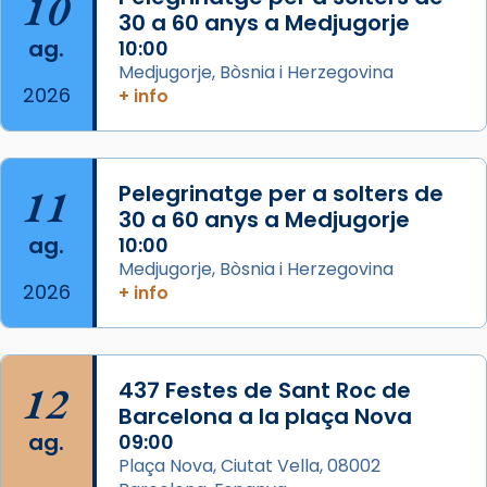
10
Mons. David Abadías.
30 a 60 anys a Medjugorje
📸 Dr. G. Simón
ag.
10:00
Medjugorje, Bòsnia i Herzegovina
Photo
2026
+ info
View on Facebook
·
Share
Arquebisbat de Barcelona
11
Pelegrinatge per a solters de
2 weeks ago
30 a 60 anys a Medjugorje
Memòria de les santes Juliana i
ag.
10:00
Semproniana, verges i màrtirs.
Medjugorje, Bòsnia i Herzegovina
2026
+ info
Acompanyant la història de sant Cugat, a
partir de l’Edat Mitjana sorgeix la tradició
que les santes Juliana (“relatiu a Júlia”) i
Semproniana (“relatiu a Semprònia =
12
437 Festes de Sant Roc de
eterna”) són deixebles seves. I l’any 1667, el
Barcelona a la plaça Nova
frare Joan Gaspar Roig, afirma en una obra
ag.
09:00
que les santes són filles de l’antiga Iluro.
Plaça Nova, Ciutat Vella, 08002
Mataró en reivindicarà les relíquies fins que