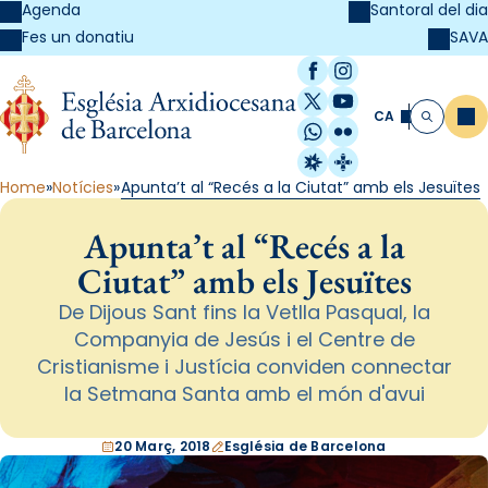
Agenda
Santoral del dia
SAVA
Fes un donatiu
Facebook
Instagram
X / Twitter
YouTube
CA
Me
Cerca
WhatsApp
Flickr
Radio Estel
Catalunya Cristi
Home
Notícies
Apunta’t al “Recés a la Ciutat” amb els Jesuïtes
Apunta’t al “Recés a la
Ciutat” amb els Jesuïtes
De Dijous Sant fins la Vetlla Pasqual, la
Companyia de Jesús i el Centre de
Cristianisme i Justícia conviden connectar
la Setmana Santa amb el món d'avui
20 Març, 2018
Església de Barcelona