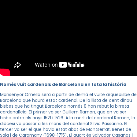
Només vuit cardenals de Barcelona en tota la història
Monsenyor Omella serà a partir de demà el vuitè arquebisbe de
Barcelona que haurà estat cardenal. De la llista de cent dinou
bisbes que ha tingut Barcelona només 8 han rebut la birreta
cardenalícia. El primer va ser Guillem Ramon, que en va ser
bisbe entre els anys 1521 i 1526. A la mort del cardenal Ramon, la
diòcesi va passar a les mans del cardenal Silvio Passarino. El
tercer va ser el que havia estat abat de Montserrat, Benet de
Sala i de Caramany (1698-1715). El quart és Salvador Casañas i