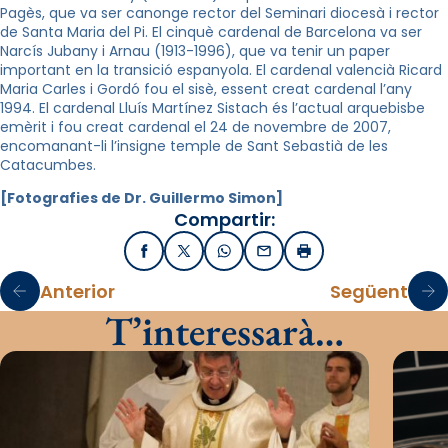
Pagès, que va ser canonge rector del Seminari diocesà i rector
de Santa Maria del Pi. El cinquè cardenal de Barcelona va ser
Narcís Jubany i Arnau (1913-1996), que va tenir un paper
important en la transició espanyola. El cardenal valencià Ricard
Maria Carles i Gordó fou el sisè, essent creat cardenal l’any
1994. El cardenal Lluís Martínez Sistach és l’actual arquebisbe
emèrit i fou creat cardenal el 24 de novembre de 2007,
encomanant-li l’insigne temple de Sant Sebastià de les
Catacumbes.
[Fotografies de Dr. Guillermo Simon]
Compartir:
Facebook
X / Twitter
WhatsApp
Email
Imprimir
Anterior
Següent
T’interessarà…