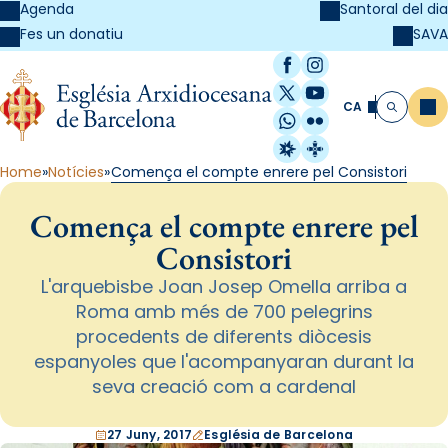
Agenda
Santoral del dia
SAVA
Fes un donatiu
Facebook
Instagram
X / Twitter
YouTube
CA
Me
Cerca
WhatsApp
Flickr
Radio Estel
Catalunya Cristi
Home
Notícies
Comença el compte enrere pel Consistori
Comença el compte enrere pel
Consistori
L'arquebisbe Joan Josep Omella arriba a
Roma amb més de 700 pelegrins
procedents de diferents diòcesis
espanyoles que l'acompanyaran durant la
seva creació com a cardenal
27 Juny, 2017
Església de Barcelona