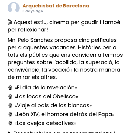
Arquebisbat de Barcelona
3 days ago
🎬 Aquest estiu, cinema per gaudir i també
per reflexionar!
Mn. Peio Sánchez proposa cinc pel·lícules
per a aquestes vacances. Històries per a
tots els públics que ens conviden a fer-nos
preguntes sobre l'acollida, la superació, la
convivència, la vocació i la nostra manera
de mirar els altres.
🍿 «El día de la revelación»
🍿 «Las locas del Obelisco»
🍿 «Viaje al país de los blancos»
🍿 «León XIV, el hombre detrás del Papa»
🍿 «Las ovejas detectives»