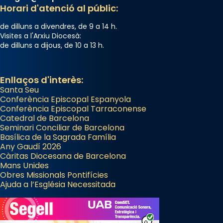
Horari d'atenció al públic:
Arquebisbat de Barcelona
de dilluns a divendres, de 9 a 14 h.
2 weeks ago
Visites a l'Arxiu Diocesà:
de dilluns a dijous, de 10 a 13 h.
Memòria de les santes Juliana i
Semproniana, verges i màrtirs.
Acompanyant la història de sant Cugat, a
Enllaços d'interès:
Santa Seu
partir de l’Edat Mitjana sorgeix la tradició
Conferència Episcopal Espanyola
que les santes Juliana (“relatiu a Júlia”) i
Conferència Episcopal Tarraconense
Semproniana (“relatiu a Semprònia =
Catedral de Barcelona
eterna”) són deixebles seves. I l’any 1667, el
Seminari Conciliar de Barcelona
Basílica de la Sagrada Família
frare Joan Gaspar Roig, afirma en una obra
Any Gaudí 2026
que les santes són filles de l’antiga Iluro.
Càritas Diocesana de Barcelona
Mataró en reivindicarà les relíquies fins que
Mans Unides
Obres Missionals Pontifícies
les aconseguirà el 1772. L’ofici que es canta
Ajuda a l’Església Necessitada
a la “Missa de les Santes” (“Missa de
Glòria”) fou composta el 1848 per Mn.
Manuel Blanch, amb aire d’òpera