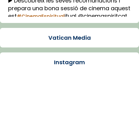
▶️ Descobreix les seves recomanacions i
prepara una bona sessió de cinema aquest
est
itual @cinemaspiritcat
#CinemaEspiritual
Imatge: Generada amb IA (OpenAI)
Video
Vatican Media
View on Facebook
·
Share
Instagram
Arquebisbat de Barcelona
1 week ago
La Carmina va patir depressió. Fa gairebé
dos mesos, a l'Estadi Lluís Companys, la
jove va fer arribar el seu testimoni al papa
Lleó XIV.
Recupera l'entrevista comp
Vatican
tican News 👇
News
www.vaticannews.va/es/iglesia/news/2026-