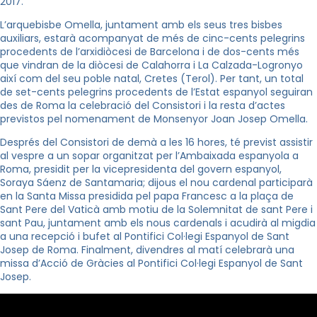
2017.
L’arquebisbe Omella, juntament amb els seus tres bisbes
auxiliars, estarà acompanyat de més de cinc-cents pelegrins
procedents de l’arxidiòcesi de Barcelona i de dos-cents més
que vindran de la diòcesi de Calahorra i La Calzada-Logronyo
així com del seu poble natal, Cretes (Terol). Per tant, un total
de set-cents pelegrins procedents de l’Estat espanyol seguiran
des de Roma la celebració del Consistori i la resta d’actes
previstos pel nomenament de Monsenyor Joan Josep Omella.
Després del Consistori de demà a les 16 hores, té previst assistir
al vespre a un sopar organitzat per l’Ambaixada espanyola a
Roma, presidit per la vicepresidenta del govern espanyol,
Soraya Sáenz de Santamaria; dijous el nou cardenal participarà
en la Santa Missa presidida pel papa Francesc a la plaça de
Sant Pere del Vaticà amb motiu de la Solemnitat de sant Pere i
sant Pau, juntament amb els nous cardenals i acudirà al migdia
a una recepció i bufet al Pontifici Col·legi Espanyol de Sant
Josep de Roma. Finalment, divendres al matí celebrarà una
missa d’Acció de Gràcies al Pontifici Col·legi Espanyol de Sant
Josep.