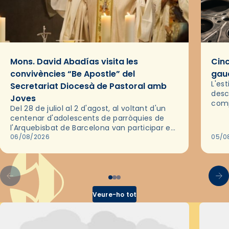
Mons. David Abadías visita les
Cinc
convivències “Be Apostle” del
gaud
L'es
Secretariat Diocesà de Pastoral amb
desc
Joves
comp
Del 28 de juliol al 2 d'agost, al voltant d'un
deix
centenar d'adolescents de parròquies de
trav
l'Arquebisbat de Barcelona van participar en
les convivències Be Apostle, organitzades
06/08/2026
05/0
pel Secretariat Diocesà de Pastoral amb…
Veure-ho tot