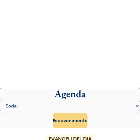
07/carmina-historia-depresion-papa-viaje-
espana-testimoni...
Photo
View on Facebook
·
Share
Arquebisbat de Barcelona
2 weeks ago
«Avui les santes Juliana i Semproniana ens
ajuden a alçar la mirada»
Mons. Sergi Gordo, bisbe de Tortosa, ha
presidit aquest 27 de juliol la missa de Les
Agenda
Santes de Mataró.
🔗
tinyurl.com/cvu5jmbk
📸 J. Merino
Esdeveniments
Photo
EVANGELI DEL DIA