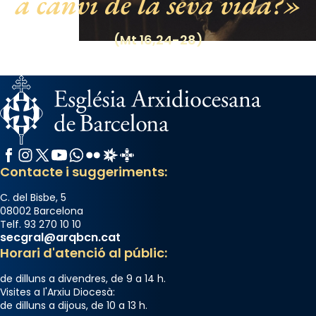
a canvi de la seva vida?
Regnes castellans i més tard de tota
Espanya.
(Mt 16,24-28)
El seu sepulcre a Compostela fou un gran
centre de peregrinacions medievals de tot
el món cristià, després de Roma i terra
Santa.
«A Raïms de Sant Jaume, raïms aigualits;
raïms de setembre te'n llepes els dits»,
Facebook
Instagram
X / Twitter
YouTube
WhatsApp
Flickr
Radio Estel
Catalunya Cristiana
segons una dita popular.
Contacte i suggeriments:
Photo
C. del Bisbe, 5
View on Facebook
·
Share
08002 Barcelona
Telf. 93 270 10 10
secgral@arqbcn.cat
Horari d'atenció al públic:
de dilluns a divendres, de 9 a 14 h.
Visites a l'Arxiu Diocesà:
de dilluns a dijous, de 10 a 13 h.