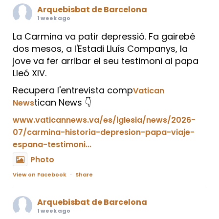
Arquebisbat de Barcelona
1 week ago
La Carmina va patir depressió. Fa gairebé
dos mesos, a l'Estadi Lluís Companys, la
jove va fer arribar el seu testimoni al papa
Lleó XIV.
Recupera l'entrevista comp
Vatican
tican News 👇
News
www.vaticannews.va/es/iglesia/news/2026-
07/carmina-historia-depresion-papa-viaje-
espana-testimoni...
Photo
View on Facebook
·
Share
Arquebisbat de Barcelona
1 week ago