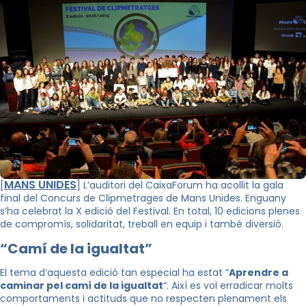
MANS UNIDES
[
] L’auditori del CaixaForum ha acollit la gala
final del Concurs de Clipmetrages de Mans Unides. Enguany
s’ha celebrat la X edició del Festival. En total, 10 edicions plenes
de compromís, solidaritat, treball en equip i també diversió.
“Camí de la igualtat”
El tema d’aquesta edició tan especial ha estat “
Aprendre a
caminar pel camí de la igualtat
“. Així es vol erradicar molts
comportaments i actituds que no respecten plenament els