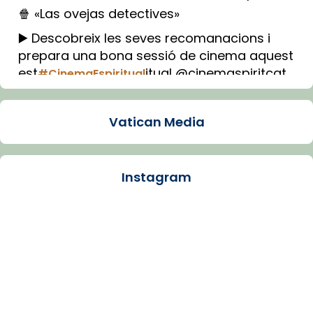
🍿 «Las ovejas detectives»
▶️ Descobreix les seves recomanacions i
prepara una bona sessió de cinema aquest
est
itual @cinemaspiritcat
#CinemaEspiritual
Imatge: Generada amb IA (OpenAI)
Video
Vatican Media
View on Facebook
·
Share
Instagram
Arquebisbat de Barcelona
1 week ago
La Carmina va patir depressió. Fa gairebé
dos mesos, a l'Estadi Lluís Companys, la
jove va fer arribar el seu testimoni al papa
Lleó XIV.
Recupera l'entrevista comp
Vatican