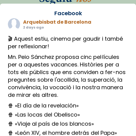
Facebook
Arquebisbat de Barcelona
2 days ago
🎬 Aquest estiu, cinema per gaudir i també
per reflexionar!
Mn. Peio Sánchez proposa cinc pel·lícules
per a aquestes vacances. Històries per a
tots els públics que ens conviden a fer-nos
preguntes sobre l'acollida, la superació, la
convivència, la vocació i la nostra manera
de mirar els altres.
🍿 «El día de la revelación»
🍿 «Las locas del Obelisco»
🍿 «Viaje al país de los blancos»
🍿 «León XIV, el hombre detrás del Papa»