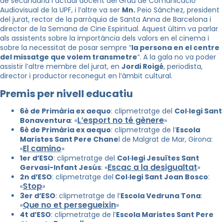
de secundària i actual docent del Grau de Comunicació
Audiovisual de la UPF, i l’altre va ser
Mn.
Peio Sánchez, president
del jurat, rector de la parròquia de Santa Anna de Barcelona i
director de la Semana de Cine Espiritual. Aquest últim va parlar
als assistents sobre la importància dels valors en el cinema i
sobre la necessitat de posar sempre “
la persona en el centre
del missatge que volem transmetre
“. A la gala no va poder
assistir l’altre membre del jurat, en
Jordi Roigé
, periodista,
director i productor reconegut en l’àmbit cultural.
Premis per nivell educatiu
6è de Primària ex aequo
: clipmetratge del
Col·legi Sant
L’esport no té gènere
Bonaventura
: «
»
6è de Primària ex aequo
: clipmetratge de l’
Escola
Maristes Sant Pere Chane
l de Malgrat de Mar, Girona:
El camino
«
»
1er d’ESO
: clipmetratge del
Col·legi Jesuïtes Sant
Escac a la desigualtat
Gervasi-Infant Jesús
: «
»
2n d’ESO
: clipmetratge del
Col·legi Sant Joan Bosco
:
Stop
«
»
3er d’ESO
: clipmetratge de l’
Escola Vedruna Tona
:
Que no et persegueixin
«
»
4t d’ESO
: clipmetratge de l’
Escola Maristes Sant Pere