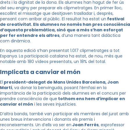
drets i la dignitat de la dona. Els alumnes han hagut de fer ús
del seu enginy per preparar els clipmetratges. En primer lloc,
escollint el missatge que desitjaven traslladar i, després,
pensant com arribar al públic. El resultat ha estat un
festival
de creativitat. E
ls alumnes no només han pres consciència
d’aquesta problemàtica, sinó que a més s’han esforçat
per fer entendre els altres
, d’una manera tant didàctica
com dinàmica.
En aquesta edició s’han presentat 1.017 clipmetratges a tot
Espanya. La participació catalana ha estat, de nou, més que
notable amb 180 vídeos presentats, un 18% del total.
Implicats a canviar el món
El
president-delegat de Mans Unides Barcelona, Joan
Martí
, va donar la benvinguda, posant l’èmfasi en la
importància de la participació dels alumnes en el concurs per
prendre consciència de que
tothom ens hem d’implicar en
canviar el món
i les seves injustícies.
D’altra banda, també van participar els membres del jurat amb
unes breus intervencions i donants els premis i
reconeixements. Un d’ells va ser en
Joan Ferrés
, exprofessor