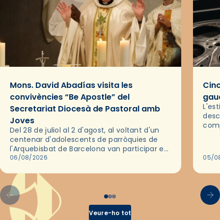
Mons. David Abadías visita les
Cinc
convivències “Be Apostle” del
gaud
L'es
Secretariat Diocesà de Pastoral amb
desc
Joves
comp
Del 28 de juliol al 2 d'agost, al voltant d'un
deix
centenar d'adolescents de parròquies de
trav
l'Arquebisbat de Barcelona van participar en
les convivències Be Apostle, organitzades
06/08/2026
05/0
pel Secretariat Diocesà de Pastoral amb…
Veure-ho tot