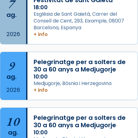
7
Festivitat de sant Gaietà
18:00
Photo
ag.
Església de Sant Gaietà, Carrer del
View on Facebook
·
Share
Consell de Cent, 293, Eixample, 08007
Barcelona, Espanya
2026
Arquebisbat de Barcelona
+ info
is at Catedral
de Barcelona.
1 week ago
Aquest dilluns, 27 de juliol, ha tingut lloc la
9
Pelegrinatge per a solters de
missa d’acció de gràcies en agraïment al
30 a 60 anys a Medjugorje
comitè organitzador de la visita apostòlica
ag.
10:00
del Sant Pare Lleó XIV a Barcelona, i als
Medjugorje, Bòsnia i Herzegovina
col·laboradors, a la Catedral de Barcelona.
2026
+ info
L’arquebisbe de Barcelona, el cardenal Joan
Josep Omella, ha presidit la missa i l’ha
concelebrat el bisbe auxiliar de Barcelona,
10
Pelegrinatge per a solters de
Mons. David Abadías.
30 a 60 anys a Medjugorje
📸 Dr. G. Simón
ag.
10:00