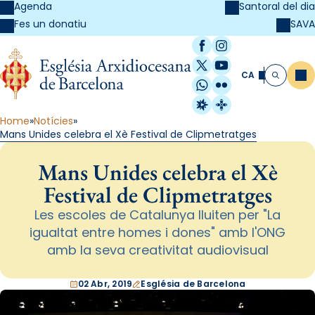
Agenda
Santoral del dia
SAVA
Fes un donatiu
Facebook
Instagram
X / Twitter
YouTube
CA
Me
Cerca
WhatsApp
Flickr
Radio Estel
Catalunya Cristi
Home
Notícies
Mans Unides celebra el Xè Festival de Clipmetratges
Mans Unides celebra el Xè
Festival de Clipmetratges
Les escoles de Catalunya lluiten per "La
igualtat entre homes i dones" amb l'ONG
amb la seva creativitat audiovisual
02 Abr, 2019
Església de Barcelona