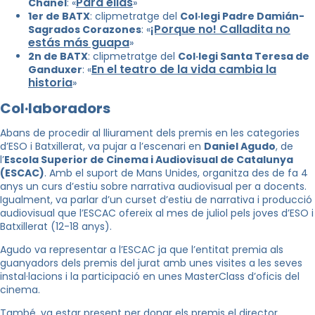
Para ellas
Chanel
: «
»
1er de BATX
: clipmetratge del
Col·legi Padre Damián-
¡Porque no! Calladita no
Sagrados Corazones
: «
estás más guapa
»
2n de BATX
: clipmetratge del
Col·legi Santa Teresa de
En el teatro de la vida cambia la
Ganduxer
: «
historia
»
Col·laboradors
Abans de procedir al lliurament dels premis en les categories
d’ESO i Batxillerat, va pujar a l’escenari en
Daniel Agudo
, de
l’
Escola Superior de Cinema i Audiovisual de Catalunya
(ESCAC)
. Amb el suport de Mans Unides, organitza des de fa 4
anys un curs d’estiu sobre narrativa audiovisual per a docents.
Igualment, va parlar d’un curset d’estiu de narrativa i producció
audiovisual que l’ESCAC ofereix al mes de juliol pels joves d’ESO i
Batxillerat (12-18 anys).
Agudo va representar a l’ESCAC ja que l’entitat premia als
guanyadors dels premis del jurat amb unes visites a les seves
instal·lacions i la participació en unes MasterClass d’oficis del
cinema.
També, va estar present per donar els premis el director