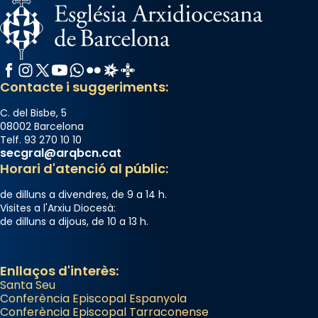
Facebook
Instagram
X / Twitter
YouTube
WhatsApp
Flickr
Radio Estel
Catalunya Cristiana
Contacte i suggeriments:
C. del Bisbe, 5
08002 Barcelona
Telf. 93 270 10 10
secgral@arqbcn.cat
Horari d'atenció al públic:
de dilluns a divendres, de 9 a 14 h.
Visites a l'Arxiu Diocesà:
de dilluns a dijous, de 10 a 13 h.
Enllaços d'interès:
Santa Seu
Conferència Episcopal Espanyola
Conferència Episcopal Tarraconense