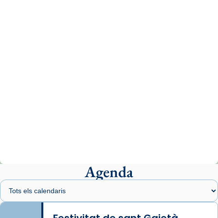
tican News 👇
News
www.vaticannews.va/es/iglesia/news/2026-
07/carmina-historia-depresion-papa-viaje-
espana-testimoni...
Photo
View on Facebook
·
Share
Arquebisbat de Barcelona
1 week ago
«Avui les santes Juliana i Semproniana ens
ajuden a alçar la mirada»
Mons. Sergi Gordo, bisbe de Tortosa, ha
presidit aquest 27 de juliol la missa de Les
Agenda
Santes de Mataró.
🔗
tinyurl.com/cvu5jmbk
📸 J. Merino