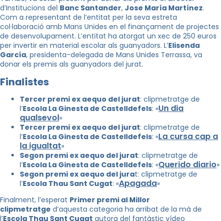
d’Institucions del
Banc Santander
,
Jose María Martínez
.
Com a representant de l’entitat per la seva estreta
col·laboració amb Mans Unides en el finançament de projectes
de desenvolupament. L’entitat ha atorgat un xec de 250 euros
per invertir en material escolar als guanyadors. L’
Elisenda
García
, presidenta-delegada de Mans Unides Terrassa, va
donar els premis als guanyadors del jurat.
Finalistes
Tercer premi ex aequo del jurat
: clipmetratge de
Un dia
l’
Escola La Ginesta de Castelldefels
: «
qualsevol
»
Tercer premi ex aequo del jurat
: clipmetratge de
La cursa cap a
l’
Escola La Ginesta de Castelldefels
: «
la igualtat
»
Segon premi ex aequo del jurat
: clipmetratge de
Querido diario
l’
Escola La Ginesta de Castelldefels
: «
»
Segon premi ex aequo del jura
t: clipmetratge de
Apagada
l’
Escola Thau Sant Cugat
: «
»
Finalment, l’esperat
Primer premi al Millor
clipmetratge
d’aquesta categoria ha arribat de la mà de
l’
Escola Thau Sant Cugat
autora del fantàstic vídeo