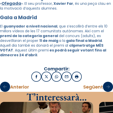
Ofegada
«
». El seu professor,
Xavier Far
, és una peça clau en
la motivació d’aquests alumnes.
Gala a Madrid
El
guanyador a nivell nacional
, que s’escollirà d’entre els 10
millors vídeos de les 17 comunitats autònomes. Així com el
premi de la categoria general
del concurs (adults), es
desvetllaran el proper
11 de maig
a la
gala final a Madrid
.
Aquell dia també es donarà el premi al
clipmetratge MÉS
VOTAT
. Aquest últim premi
es podrà seguir votant fins al
dimecres 24 d’abril
.
Compartir:
Facebook
X / Twitter
WhatsApp
Email
Imprimir
Anterior
Següent
T’interessarà…