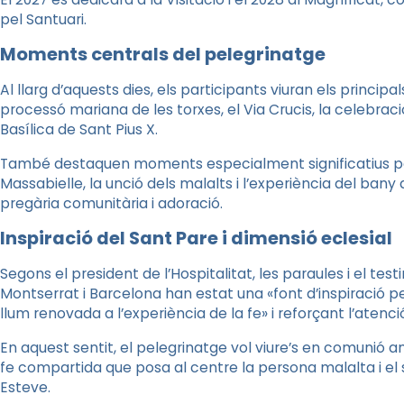
pel Santuari.
Moments centrals del pelegrinatge
Al llarg d’aquests dies, els participants viuran els principa
processó mariana de les torxes, el Via Crucis, la celebraci
Basílica de Sant Pius X.
També destaquen moments especialment significatius per
Massabielle, la unció dels malalts i l’experiència del bany 
pregària comunitària i adoració.
Inspiració del Sant Pare i dimensió eclesial
Segons el president de l’Hospitalitat, les paraules i el tes
Montserrat i Barcelona han estat una «font d’inspiració p
llum renovada a l’experiència de la fe» i reforçant l’atenci
En aquest sentit, el pelegrinatge vol viure’s en comunió 
fe compartida que posa al centre la persona malalta i el s
Esteve.