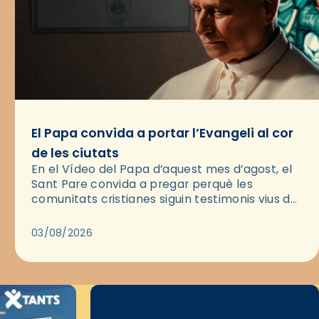
El Papa convida a portar l’Evangeli al cor
de les ciutats
En el Vídeo del Papa d’aquest mes d’agost, el
Sant Pare convida a pregar perquè les
comunitats cristianes siguin testimonis vius de
l’Evangeli enmig de les ciutats. A través d’una
pregària, el…
03/08/2026