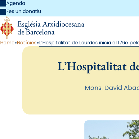
Agenda
Fes un donatiu
Home
Notícies
L’Hospitalitat de Lourdes inicia el 176è p
L’Hospitalitat d
Mons. David Abadí