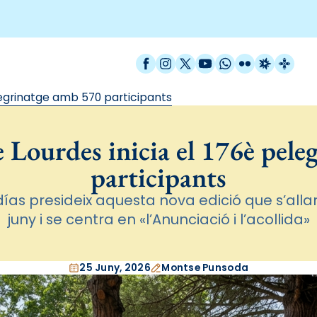
Facebook
Instagram
X / Twitter
YouTube
WhatsApp
Flickr
Radio Est
Catal
elegrinatge amb 570 participants
e Lourdes inicia el 176è pel
participants
as presideix aquesta nova edició que s’allar
juny i se centra en «l’Anunciació i l’acollida»
25 Juny, 2026
Montse Punsoda