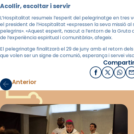
Acollir, escoltar i servir
L’Hospitalitat resumeix l’esperit del pelegrinatge en tres ve
el president de l’Hospitalitat «expressen la seva missió al 
pelegrins». «Aquest esperit, nascut a l’entorn de la Gruta d
de l’experiència espiritual i comunitària», afegeix.
El pelegrinatge finalitzarà el 29 de juny amb el retorn del
que volen ser un signe de comunió, esperança i servei visc
Compartir
Facebook
X / Twitter
What
E
Anterior