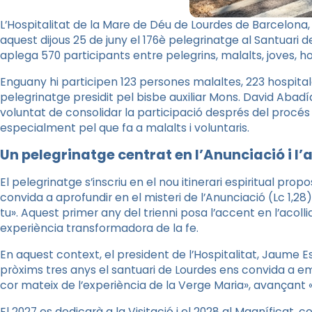
L’Hospitalitat de la Mare de Déu de Lourdes de Barcelona, S
aquest dijous 25 de juny el 176è pelegrinatge al Santuari de 
aplega 570 participants entre pelegrins, malalts, joves, hos
Enguany hi participen 123 persones malaltes, 223 hospitala
pelegrinatge presidit pel bisbe auxiliar Mons. David Abadía
voluntat de consolidar la participació després del procés
especialment pel que fa a malalts i voluntaris.
Un pelegrinatge centrat en l’Anunciació i l’
El pelegrinatge s’inscriu en el nou itinerari espiritual pro
convida a aprofundir en el misteri de l’Anunciació (Lc 1,28
tu». Aquest primer any del trienni posa l’accent en l’acollid
experiència transformadora de la fe.
En aquest context, el president de l’Hospitalitat, Jaume E
pròxims tres anys el santuari de Lourdes ens convida a e
cor mateix de l’experiència de la Verge Maria», avançant «p
El 2027 es dedicarà a la Visitació i el 2028 al Magníficat,