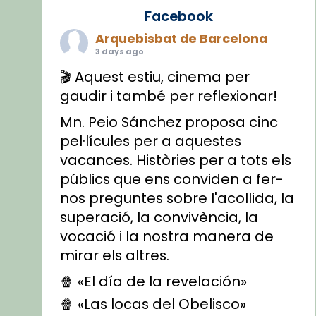
Facebook
Arquebisbat de Barcelona
3 days ago
🎬 Aquest estiu, cinema per
gaudir i també per reflexionar!
Mn. Peio Sánchez proposa cinc
pel·lícules per a aquestes
vacances. Històries per a tots els
públics que ens conviden a fer-
nos preguntes sobre l'acollida, la
superació, la convivència, la
vocació i la nostra manera de
mirar els altres.
🍿 «El día de la revelación»
🍿 «Las locas del Obelisco»