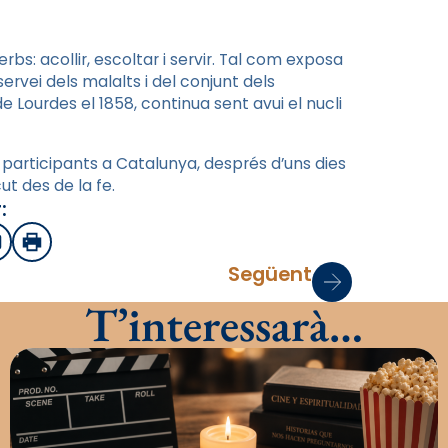
rbs: acollir, escoltar i servir. Tal com exposa
servei dels malalts i del conjunt dels
e Lourdes el 1858, continua sent avui el nucli
s participants a Catalunya, després d’uns dies
ut des de la fe.
:
sApp
mail
Imprimir
Següent
T’interessarà…