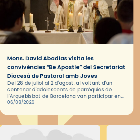
Mons. David Abadías visita les
convivències “Be Apostle” del Secretariat
Diocesà de Pastoral amb Joves
Del 28 de juliol al 2 d'agost, al voltant d'un
centenar d'adolescents de parròquies de
l'Arquebisbat de Barcelona van participar en
les convivències Be Apostle, organitzades pel
06/08/2026
Secretariat Diocesà de Pastoral amb…