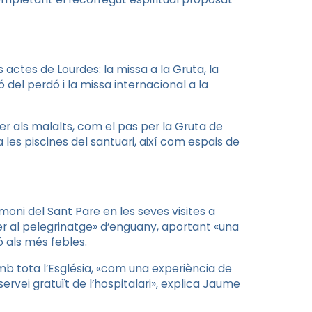
ls actes de Lourdes: la missa a la Gruta, la
ó del perdó i la missa internacional a la
 als malalts, com el pas per la Gruta de
a les piscines del santuari, així com espais de
timoni del Sant Pare en les seves visites a
er al pelegrinatge» d’enguany, aportant «una
ó als més febles.
amb tota l’Església, «com una experiència de
ervei gratuït de l’hospitalari», explica Jaume