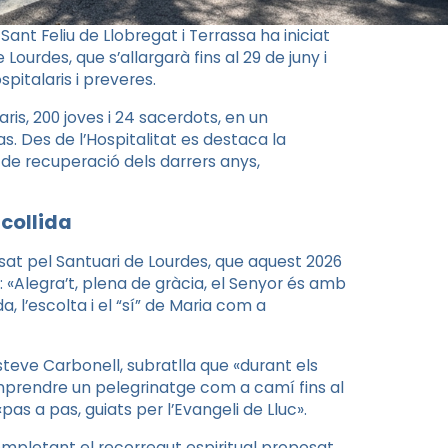
ant Feliu de Llobregat i Terrassa ha iniciat
Lourdes, que s’allargarà fins al 29 de juny i
pitalaris i preveres.
ris, 200 joves i 24 sacerdots, en un
s. Des de l’Hospitalitat es destaca la
 de recuperació dels darrers anys,
acollida
posat pel Santuari de Lourdes, que aquest 2026
): «Alegra’t, plena de gràcia, el Senyor és amb
a, l’escolta i el “sí” de Maria com a
steve Carbonell, subratlla que «durant els
mprendre un pelegrinatge com a camí fins al
as a pas, guiats per l’Evangeli de Lluc».
 completant el recorregut espiritual proposat