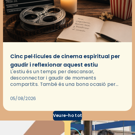
Cinc pel·lícules de cinema espiritual per
gaudir i reflexionar aquest estiu
L'estiu és un temps per descansar,
desconnectar i gaudir de moments
compartits. També és una bona ocasió per
deixar-se portar per una bona història i, a
través del cinema, reflexionar sobre les…
05/08/2026
Veure-ho tot