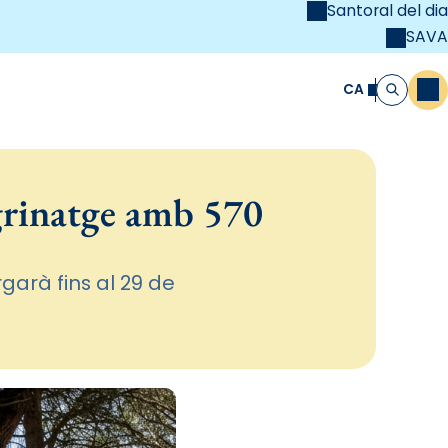
Santoral del dia
SAVA
el
unya Cristiana
CA
M
Cerca
egrinatge amb 570
garà fins al 29 de