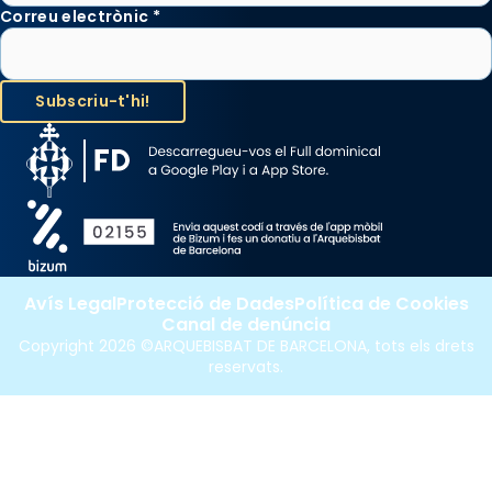
Correu electrònic
*
Avís Legal
Protecció de Dades
Política de Cookies
Canal de denúncia
Copyright 2026 ©ARQUEBISBAT DE BARCELONA, tots els drets
reservats.