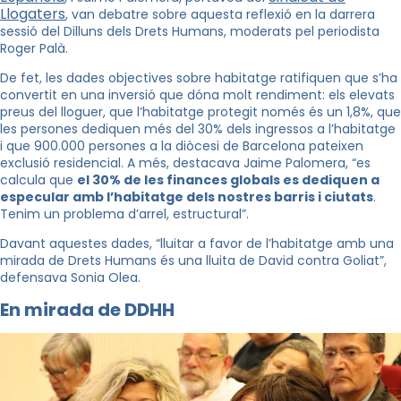
Llogaters
, van debatre sobre aquesta reflexió en la darrera
sessió del Dilluns dels Drets Humans, moderats pel periodista
Roger Palà.
De fet, les dades objectives sobre habitatge ratifiquen que s’ha
convertit en una inversió que dóna molt rendiment: els elevats
preus del lloguer, que l’habitatge protegit només és un 1,8%, que
les persones dediquen més del 30% dels ingressos a l’habitatge
i que 900.000 persones a la diòcesi de Barcelona pateixen
exclusió residencial. A més, destacava Jaime Palomera, “es
calcula que
el 30% de les finances globals es dediquen a
especular amb l’habitatge dels nostres barris i ciutats
.
Tenim un problema d’arrel, estructural”.
Davant aquestes dades, “lluitar a favor de l’habitatge amb una
mirada de Drets Humans és una lluita de David contra Goliat”,
defensava Sonia Olea.
En mirada de DDHH