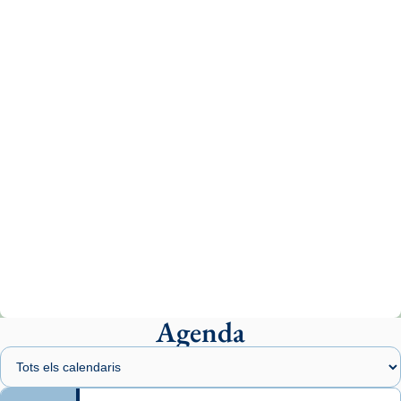
tican News 👇
News
www.vaticannews.va/es/iglesia/news/2026-
07/carmina-historia-depresion-papa-viaje-
espana-testimoni...
Photo
View on Facebook
·
Share
Arquebisbat de Barcelona
1 week ago
«Avui les santes Juliana i Semproniana ens
ajuden a alçar la mirada»
Mons. Sergi Gordo, bisbe de Tortosa, ha
presidit aquest 27 de juliol la missa de Les
Agenda
Santes de Mataró.
🔗
tinyurl.com/cvu5jmbk