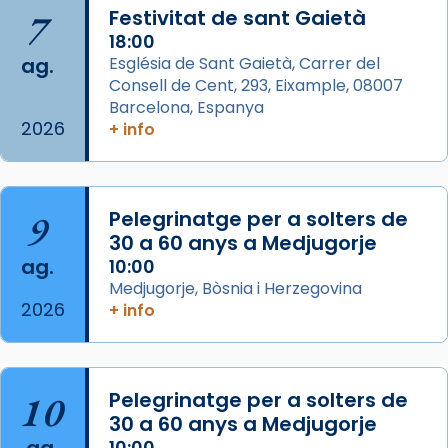
📸 J. Merino
7
Festivitat de sant Gaietà
18:00
Photo
ag.
Església de Sant Gaietà, Carrer del
View on Facebook
·
Share
Consell de Cent, 293, Eixample, 08007
Barcelona, Espanya
2026
Arquebisbat de Barcelona
+ info
is at Catedral
de Barcelona.
2 weeks ago
Aquest dilluns, 27 de juliol, ha tingut lloc la
9
Pelegrinatge per a solters de
missa d’acció de gràcies en agraïment al
30 a 60 anys a Medjugorje
comitè organitzador de la visita apostòlica
ag.
10:00
del Sant Pare Lleó XIV a Barcelona, i als
Medjugorje, Bòsnia i Herzegovina
col·laboradors, a la Catedral de Barcelona.
2026
+ info
L’arquebisbe de Barcelona, el cardenal Joan
Josep Omella, ha presidit la missa i l’ha
concelebrat el bisbe auxiliar de Barcelona,
10
Pelegrinatge per a solters de
Mons. David Abadías.
30 a 60 anys a Medjugorje
📸 Dr. G. Simón
10:00