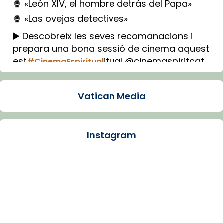
🍿 «León XIV, el hombre detrás del Papa»
🍿 «Las ovejas detectives»
▶️ Descobreix les seves recomanacions i
prepara una bona sessió de cinema aquest
est
itual @cinemaspiritcat
#CinemaEspiritual
Imatge: Generada amb IA (OpenAI)
Video
Vatican Media
View on Facebook
·
Share
Instagram
Arquebisbat de Barcelona
1 week ago
La Carmina va patir depressió. Fa gairebé
dos mesos, a l'Estadi Lluís Companys, la
jove va fer arribar el seu testimoni al papa
Lleó XIV.
Recupera l'entrevista comp
Vatican