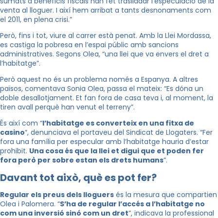
sumats a beneficis fiscals han fet traslladar l’especulació de la
venta al lloguer. I així hem arribat a tants desnonaments com
el 2011, en plena crisi.”
Però, fins i tot, viure al carrer està penat. Amb la Llei Mordassa,
es castiga la pobresa en l’espai públic amb sancions
administratives. Segons Olea, “una llei que va envers el dret a
l’habitatge”.
Però aquest no és un problema només a Espanya. A altres
països, comentava Sonia Olea, passa el mateix: “Es dóna un
doble desallotjament. Et fan fora de casa teva i, al moment, la
tiren avall perquè han venut el terreny”.
És així com “
l’habitatge es converteix en una fitxa de
casino
”, denunciava el portaveu del Sindicat de Llogaters. “Fer
fora una família per especular amb l’habitatge hauria d’estar
prohibit.
Una cosa és que la llei et digui que et poden fer
fora però per sobre estan els drets humans
”.
Davant tot això, què es pot fer?
Regular els preus dels lloguers
és la mesura que compartien
Olea i Palomera. “
S’ha de regular l’accés a l’habitatge no
com una inversió sinó com un dret
”, indicava la professional