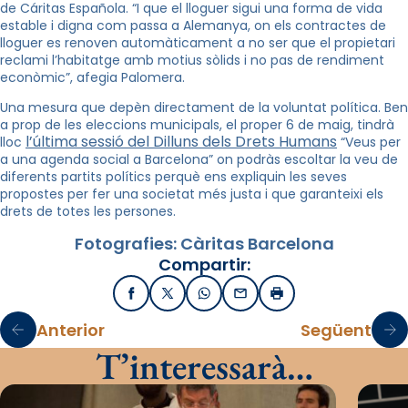
de Cáritas Española. “I que el lloguer sigui una forma de vida
estable i digna com passa a Alemanya, on els contractes de
lloguer es renoven automàticament a no ser que el propietari
reclami l’habitatge amb motius sòlids i no pas de rendiment
econòmic”, afegia Palomera.
Una mesura que depèn directament de la voluntat política. Ben
a prop de les eleccions municipals, el proper 6 de maig, tindrà
l’última sessió del Dilluns dels Drets Humans
lloc
“Veus per
a una agenda social a Barcelona” on podràs escoltar la veu de
diferents partits polítics perquè ens expliquin les seves
propostes per fer una societat més justa i que garanteixi els
drets de totes les persones.
Fotografies: Càritas Barcelona
Compartir:
Facebook
X / Twitter
WhatsApp
Email
Imprimir
Anterior
Següent
T’interessarà…