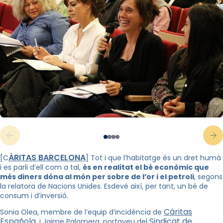
ÀRITAS BARCELONA
[C
]
Tot i que l’habitatge és un dret humà
i es parli d’ell com a tal,
és en realitat el bé econòmic que
més diners dóna al món per sobre de l’or i el petroli
, segons
la relatora de Nacions Unides. Esdevé així, per tant, un bé de
consum i d’inversió.
Cáritas
Sonia Olea, membre de l’equip d’incidència de
Española
Sindicat de
, i Jaime Palomera, portaveu del