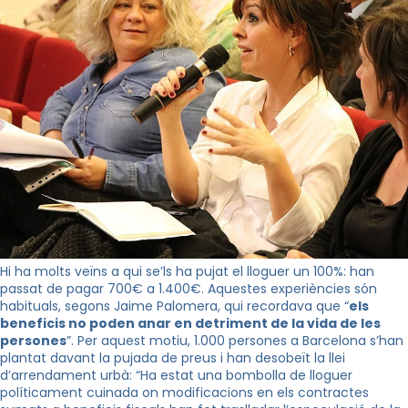
Hi ha molts veïns a qui se’ls ha pujat el lloguer un 100%: han
passat de pagar 700€ a 1.400€. Aquestes experiències són
habituals, segons Jaime Palomera, qui recordava que “
els
beneficis no poden anar en detriment de la vida de les
persones
”. Per aquest motiu, 1.000 persones a Barcelona s’han
plantat davant la pujada de preus i han desobeït la llei
d’arrendament urbà: “Ha estat una bombolla de lloguer
políticament cuinada on modificacions en els contractes