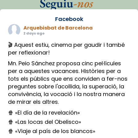
Seguiu
-nos
Facebook
Arquebisbat de Barcelona
2 days ago
🎬 Aquest estiu, cinema per gaudir i també
per reflexionar!
Mn. Peio Sánchez proposa cinc pel·lícules
per a aquestes vacances. Històries per a
tots els públics que ens conviden a fer-nos
preguntes sobre l'acollida, la superació, la
convivència, la vocació i la nostra manera
de mirar els altres.
🍿 «El día de la revelación»
🍿 «Las locas del Obelisco»
🍿 «Viaje al país de los blancos»