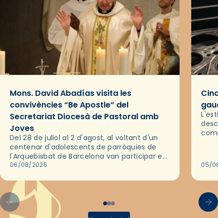
Mons. David Abadías visita les
Cinc
convivències “Be Apostle” del
gaud
L'es
Secretariat Diocesà de Pastoral amb
desc
Joves
comp
Del 28 de juliol al 2 d'agost, al voltant d'un
deix
centenar d'adolescents de parròquies de
trav
l'Arquebisbat de Barcelona van participar en
les convivències Be Apostle, organitzades
06/08/2026
05/0
pel Secretariat Diocesà de Pastoral amb…