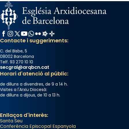
Facebook
Instagram
X / Twitter
YouTube
WhatsApp
Flickr
Radio Estel
Catalunya Cristiana
Contacte i suggeriments:
C. del Bisbe, 5
08002 Barcelona
Telf. 93 270 10 10
secgral@arqbcn.cat
Horari d'atenció al públic:
de dilluns a divendres, de 9 a 14 h.
Visites a l'Arxiu Diocesà:
de dilluns a dijous, de 10 a 13 h.
Enllaços d'interès:
Santa Seu
Conferència Episcopal Espanyola