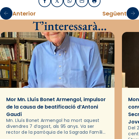
Facebook
X / Twitter
WhatsApp
Email
Imprimir
Anterior
Següent
T’interessarà…
Mor Mn. Lluís Bonet Armengol, impulsor
Mons
de la causa de beatificació d’Antoni
conv
Gaudí
Sec
Mn. Lluís Bonet Armengol ha mort aquest
Jov
divendres 7 d’agost, als 95 anys. Va ser
Del 2
rector de la parròquia de la Sagrada Família
cent
de Barcelona durant 25 anys, entre 1993 i