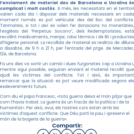
l’enviament de material des de Barcelona a Ucraïna és
complicat i molt costós
. A més, les necessitats en el territor
varien cada dia i disposar dels materials necessaris en cada
moment només es pot vehicular des del lloc del conflicte.
Tanmateix, si tot i així es volen fer donacions no monetàries,
l’església del “Perpetuo Socorro”, dels Redemptoristes, està
recollint medicaments, menjar, roba tèrmica i de llit i productes
d’higiene personal. La recollida de material es realitza de dilluns
a dissabte, de 9 h a 21 h, per l’entrada del ptge. de Mercader,
12A, de Barcelona.
Fa uns dies va sortir un camió i dues furgonetes cap a Ucraïna i,
mentre sigui possible, seguiran enviant el material recollit que
ajudi les víctimes del conflicte. Tot i això, és important
remarcar que la situació es pot veure modificada segons els
esdeveniments futurs.
Com diu el papa Francesc, «tota guerra deixa el món pitjor que
com l’havia trobat. La guerra és un fracàs de la política i de la
humanitat». Per això, avui, els nostres cors estan amb les
víctimes d’aquest conflicte. Que Déu porti la pau i «preservi el
món de la bogeria de la guerra».
Compartir: