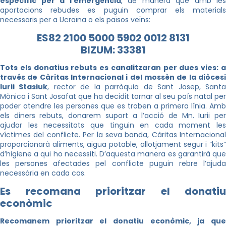
específic per a l’emergència
, de manera que amb les
aportacions rebudes es puguin comprar els materials
necessaris per a Ucraïna o els països veïns:
ES82 2100 5000 5902 0012 8131
BIZUM: 33381
Tots els donatius rebuts es canalitzaran per dues vies: a
través de Càritas Internacional i del mossèn de la diòcesi
Iurii Stasiuk
, rector de la parròquia de Sant Josep, Sant
Mònica i Sant Josafat que ha decidit tornar al seu país natal per
poder atendre les persones que es troben a primera línia. Amb
els diners rebuts, donarem suport a l’acció de Mn. Iurii per
ajudar les necessitats que tinguin en cada moment les
víctimes del conflicte. Per la seva banda, Càritas Internacional
proporcionarà aliments, aigua potable, allotjament segur i “kits”
d’higiene a qui ho necessiti. D’aquesta manera es garantirà que
les persones afectades pel conflicte puguin rebre l’ajuda
necessària en cada cas.
Es recomana prioritzar el donatiu
econòmic
Recomanem prioritzar el donatiu econòmic, ja que