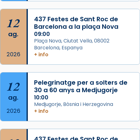
L’arquebisbe de Barcelona, el cardenal Joan
Josep Omella, ha presidit la missa i l’ha
12
437 Festes de Sant Roc de
concelebrat el bisbe auxiliar de Barcelona,
Barcelona a la plaça Nova
Mons. David Abadías.
ag.
09:00
📸 Dr. G. Simón
Plaça Nova, Ciutat Vella, 08002
Barcelona, Espanya
Photo
2026
+ info
View on Facebook
·
Share
Arquebisbat de Barcelona
12
Pelegrinatge per a solters de
2 weeks ago
30 a 60 anys a Medjugorje
Memòria de les santes Juliana i
ag.
10:00
Semproniana, verges i màrtirs.
Medjugorje, Bòsnia i Herzegovina
2026
Acompanyant la història de sant Cugat, a
+ info
partir de l’Edat Mitjana sorgeix la tradició
que les santes Juliana (“relatiu a Júlia”) i
Semproniana (“relatiu a Semprònia =
437 Festes de Sant Roc de