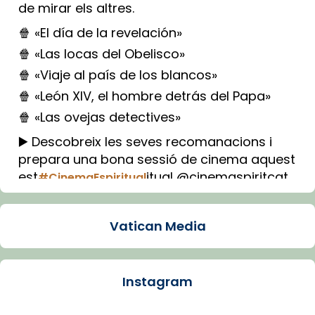
de mirar els altres.
🍿 «El día de la revelación»
🍿 «Las locas del Obelisco»
🍿 «Viaje al país de los blancos»
🍿 «León XIV, el hombre detrás del Papa»
🍿 «Las ovejas detectives»
▶️ Descobreix les seves recomanacions i
prepara una bona sessió de cinema aquest
est
itual @cinemaspiritcat
#CinemaEspiritual
Imatge: Generada amb IA (OpenAI)
Video
Vatican Media
View on Facebook
·
Share
Instagram
Arquebisbat de Barcelona
2 weeks ago