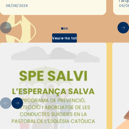
l'Ar
2018,…
08/08/2026
les 
06/0
pel 
Veure-ho tot