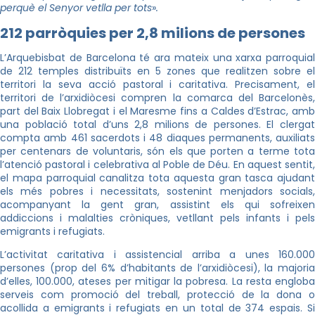
perquè el Senyor vetlla per tots
»
.
212 parròquies per 2,8 milions de persones
L’Arquebisbat de Barcelona té ara mateix una xarxa parroquial
de 212 temples distribuïts en 5 zones que realitzen sobre el
territori la seva acció pastoral i caritativa. Precisament, el
territori de l’arxidiòcesi compren la comarca del Barcelonès,
part del Baix Llobregat i el Maresme fins a Caldes d’Estrac, amb
una població total d’uns 2,8 milions de persones. El clergat
compta amb 461 sacerdots i 48 diaques permanents, auxiliats
per centenars de voluntaris, són els que porten a terme tota
l’atenció pastoral i celebrativa al Poble de Déu. En aquest sentit,
el mapa parroquial canalitza tota aquesta gran tasca ajudant
els més pobres i necessitats, sostenint menjadors socials,
acompanyant la gent gran, assistint els qui sofreixen
addiccions i malalties cròniques, vetllant pels infants i pels
emigrants i refugiats.
L’activitat caritativa i assistencial arriba a unes 160.000
persones (prop del 6% d’habitants de l’arxidiòcesi), la majoria
d’elles, 100.000, ateses per mitigar la pobresa. La resta engloba
serveis com promoció del treball, protecció de la dona o
acollida a emigrants i refugiats en un total de 374 espais. Si