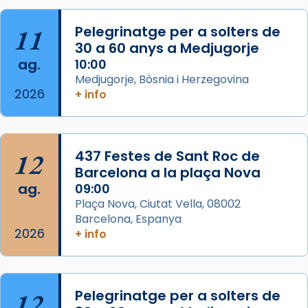
«Si vols saber què és calor, ves per les
Santes a Mataró»🥵.
11
Pelegrinatge per a solters de
30 a 60 anys a Medjugorje
Photo
ag.
10:00
View on Facebook
·
Share
Medjugorje, Bòsnia i Herzegovina
2026
+ info
Arquebisbat de Barcelona
2 weeks ago
Jaume, fill de Zebedeu, és juntament amb el
12
437 Festes de Sant Roc de
seu germà Joan i Pere un dels que
Barcelona a la plaça Nova
acompanyava més de prop Jesús.
ag.
09:00
Plaça Nova, Ciutat Vella, 08002
Segons el llibre dels Fets (12,2) fou el primer
Barcelona, Espanya
apòstol màrtir, decapitat a Jerusalem per
2026
+ info
Herodes Agripa (vers l'any 44).
Patró de Galícia, després de les invasions
musulmanes fou venerat com a patró dels
12
Pelegrinatge per a solters de
Regnes castellans i més tard de tota