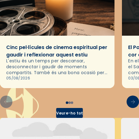
Cinc pel·lícules de cinema espiritual per
El P
gaudir i reflexionar aquest estiu
cor 
L'estiu és un temps per descansar,
En e
desconnectar i gaudir de moments
el S
compartits. També és una bona ocasió per
comu
deixar-se portar per una bona història i, a
05/08/2026
de l
03/0
través del cinema, reflexionar sobre les…
d’un
Veure-ho tot