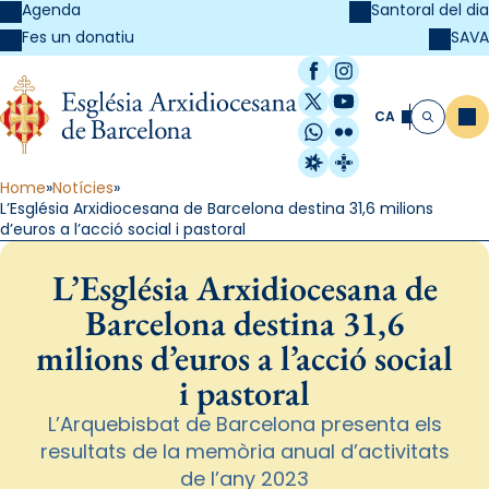
Agenda
Santoral del dia
SAVA
Fes un donatiu
Facebook
Instagram
X / Twitter
YouTube
CA
Me
Cerca
WhatsApp
Flickr
Radio Estel
Catalunya Cristi
Home
Notícies
L’Església Arxidiocesana de Barcelona destina 31,6 milions
d’euros a l’acció social i pastoral
L’Església Arxidiocesana de
Barcelona destina 31,6
milions d’euros a l’acció social
i pastoral
L’Arquebisbat de Barcelona presenta els
resultats de la memòria anual d’activitats
de l’any 2023