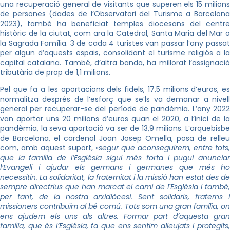
una recuperació general de visitants que superen els 15 milions
de persones (dades de l’Observatori del Turisme a Barcelona
2023), també ha beneficiat temples diocesans del centre
històric de la ciutat, com ara la Catedral, Santa Maria del Mar o
la Sagrada Família. 3 de cada 4 turistes van passar l’any passat
per algun d’aquests espais, consolidant el turisme religiós a la
capital catalana. També, d’altra banda, ha millorat l’assignació
tributària de prop de 1,1 milions.
Pel que fa a les aportacions dels fidels, 17,5 milions d’euros, es
normalitza després de l’esforç que se’ls va demanar a nivell
general per recuperar-se del període de pandèmia. L’any 2022
van aportar uns 20 milions d’euros quan el 2020, a l’inici de la
pandèmia, la seva aportació va ser de 13,9 milions. L’arquebisbe
de Barcelona, el cardenal Joan Josep Omella, posa de relleu
com, amb aquest suport, «
segur que aconseguirem, entre tots,
que la família de l’Església sigui més forta i pugui anunciar
l’Evangeli i ajudar els germans i germanes que més ho
necessitin. La solidaritat, la fraternitat i la missió han estat des de
sempre directrius que han marcat el camí de l´Església i també,
per tant, de la nostra arxidiòcesi. Sent solidaris, fraterns i
missioners contribuïm al bé comú. Tots som una gran família, on
ens ajudem els uns als altres. Formar part d´aquesta gran
família, que és l’Església, fa que ens sentim alleujats i protegits,