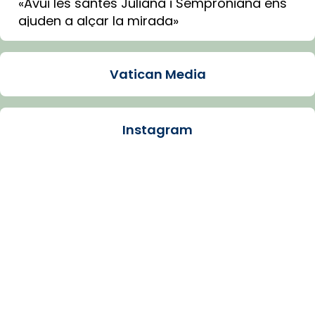
«Avui les santes Juliana i Semproniana ens
ajuden a alçar la mirada»
Mons. Sergi Gordo, bisbe de Tortosa, ha
presidit aquest 27 de juliol la missa de Les
Vatican Media
Santes de Mataró.
🔗
tinyurl.com/cvu5jmbk
📸 J. Merino
Instagram
Photo
View on Facebook
·
Share
Arquebisbat de Barcelona
is at Catedral
de Barcelona.
1 week ago
Aquest dilluns, 27 de juliol, ha tingut lloc la
missa d’acció de gràcies en agraïment al
comitè organitzador de la visita apostòlica
del Sant Pare Lleó XIV a Barcelona, i als