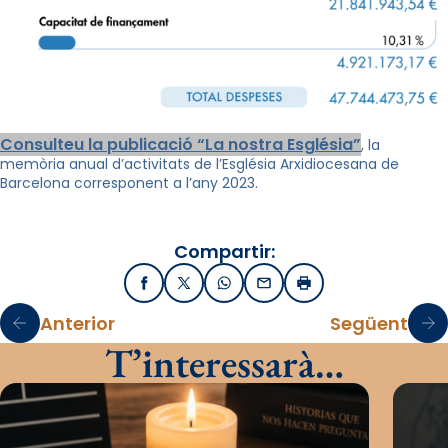
Consulteu la publicació “La nostra Església”
, la
memòria anual d’activitats de l’Església Arxidiocesana de
Barcelona corresponent a l’any 2023.
Compartir:
Facebook
X / Twitter
WhatsApp
Email
Imprimir
Anterior
Següent
T’interessarà…