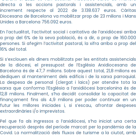
directa a les accions pastorals i assistencials, amb un
increment respecte al 2022 de 3.138.637 euros. Càritas
Diocesana de Barcelona va mobilitzar prop de 23 milions i Mans
Unides a Barcelona 756.092 euros.
En l’actualitat, l’activitat social i caritativa de l’arxidiòcesi arriba
a prop del 6% de la seva població, és a dir, a prop de 160.000
persones. Si afegim l’activitat pastoral, la xifra arriba a prop del
16% del total.
Si s’exclouen els diners mobilitzats per les entitats assistencials
de la diòcesi, el pressupost de l’Església Arxidiocesana de
Barcelona és de 47,7 milions. Sobre aquest total, 21,8 milions es
dediquen al manteniment dels edificis i de la xarxa parroquial.
La despesa de personal (clergat i laics) per atendre tota la
xarxa que conforma l’Església a l’arxidiòcesi barcelonina és de
12,8 milions. Finalment, s’ha decidit consolidar la capacitat de
finançament fins als 4,9 milions per poder continuar en un
futur les millores iniciades i, si s’escau, afrontar despeses
extraordinàries i/o imprevistos.
Pel que fa als ingressos a l’arxidiòcesi, s’ha iniciat una certa
recuperació després del període marcat per la pandèmia de la
Covid. La normalització dels fluxos de turisme a la ciutat, amb