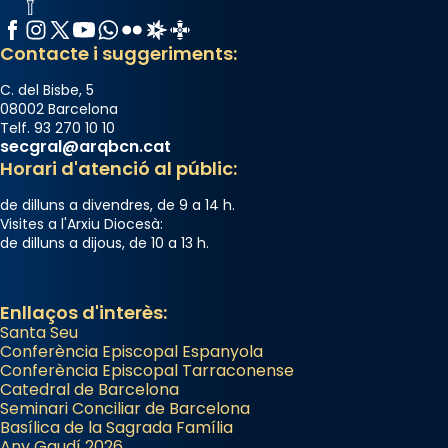
Facebook
Instagram
X / Twitter
YouTube
WhatsApp
Flickr
Radio Estel
Catalunya Cristiana
Contacte i suggeriments:
C. del Bisbe, 5
08002 Barcelona
Telf. 93 270 10 10
secgral@arqbcn.cat
Horari d'atenció al públic:
de dilluns a divendres, de 9 a 14 h.
Visites a l'Arxiu Diocesà:
de dilluns a dijous, de 10 a 13 h.
Enllaços d'interès:
Santa Seu
Conferència Episcopal Espanyola
Conferència Episcopal Tarraconense
Catedral de Barcelona
Seminari Conciliar de Barcelona
Basílica de la Sagrada Família
Any Gaudí 2026