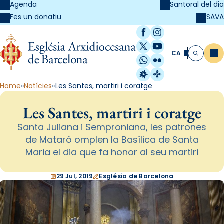
Agenda
Santoral del dia
SAVA
Fes un donatiu
Facebook
Instagram
X / Twitter
YouTube
CA
Me
Cerca
WhatsApp
Flickr
Radio Estel
Catalunya Cristi
Home
Notícies
Les Santes, martiri i coratge
Les Santes, martiri i coratge
Santa Juliana i Semproniana, les patrones
de Mataró omplen la Basílica de Santa
Maria el dia que fa honor al seu martiri
29 Jul, 2019
Església de Barcelona