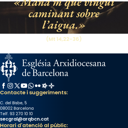
Mana’m que vingui
Santes a Mataró»🥵.
caminant sobre
Photo
l’aigua.
View on Facebook
·
Share
(Mt 14,22-36)
Facebook
Instagram
X / Twitter
YouTube
WhatsApp
Flickr
Radio Estel
Catalunya Cristiana
Contacte i suggeriments:
C. del Bisbe, 5
08002 Barcelona
Telf. 93 270 10 10
secgral@arqbcn.cat
Horari d'atenció al públic: