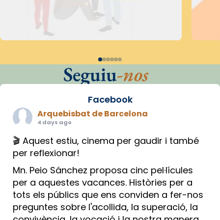
Seguiu
-nos
Facebook
Arquebisbat de Barcelona
4 days ago
🎬 Aquest estiu, cinema per gaudir i també
per reflexionar!
Mn. Peio Sánchez proposa cinc pel·lícules
per a aquestes vacances. Històries per a
tots els públics que ens conviden a fer-nos
preguntes sobre l'acollida, la superació, la
convivència, la vocació i la nostra manera