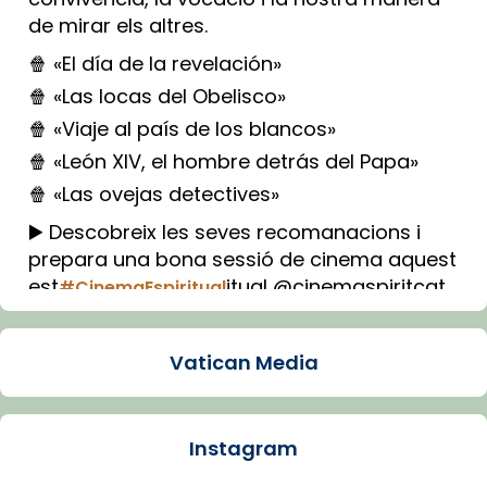
de mirar els altres.
🍿 «El día de la revelación»
🍿 «Las locas del Obelisco»
🍿 «Viaje al país de los blancos»
🍿 «León XIV, el hombre detrás del Papa»
🍿 «Las ovejas detectives»
▶️ Descobreix les seves recomanacions i
prepara una bona sessió de cinema aquest
est
itual @cinemaspiritcat
#CinemaEspiritual
Imatge: Generada amb IA (OpenAI)
Video
Vatican Media
View on Facebook
·
Share
Instagram
Arquebisbat de Barcelona
1 week ago