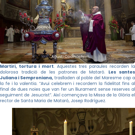
Agustí Codinach
Martiri, tortura i mort
. Aquestes tres paraules recorden la
dolorosa tradició de les patrones de Mataró.
Les santes
Juliana
i
Semproniana
,
traslladen al poble del Maresme cap 
la fe i la valentia. “Avui celebrem i recordem la fidelitat fins al
final de dues noies que van fer un lliurament sense reserves al
seguiment de Jesucrist”. Així començava la Missa de la Glòria el
rector de Santa Maria de Mataró, Josep Rodríguez.