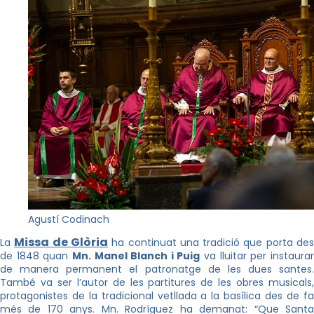
Agustí Codinach
Missa de Glòria
La
ha continuat una tradició que porta de
de 1848 quan
Mn. Manel Blanch i Puig
va lluitar per instaura
de manera permanent el patronatge de les dues santes.
També va ser l’autor de les partitures de les obres musicals,
protagonistes de la tradicional vetllada a la basílica des de fa
més de 170 anys. Mn. Rodríguez ha demanat: “Que Santa