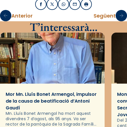
Facebook
X / Twitter
WhatsApp
Email
Imprimir
Anterior
Següent
T’interessarà…
Mor Mn. Lluís Bonet Armengol, impulsor
Mons
de la causa de beatificació d’Antoni
conv
Gaudí
Sec
Mn. Lluís Bonet Armengol ha mort aquest
Jov
divendres 7 d’agost, als 95 anys. Va ser
Del 2
rector de la parròquia de la Sagrada Família
cent