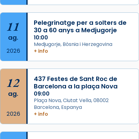
L’arquebisbe de Barcelona, el cardenal Joan
Josep Omella, ha presidit la missa i l’ha
11
Pelegrinatge per a solters de
concelebrat el bisbe auxiliar de Barcelona,
30 a 60 anys a Medjugorje
Mons. David Abadías.
ag.
10:00
📸 Dr. G. Simón
Medjugorje, Bòsnia i Herzegovina
2026
+ info
Photo
View on Facebook
·
Share
12
437 Festes de Sant Roc de
Arquebisbat de Barcelona
2 weeks ago
Barcelona a la plaça Nova
ag.
09:00
Memòria de les santes Juliana i
Plaça Nova, Ciutat Vella, 08002
Semproniana, verges i màrtirs.
Barcelona, Espanya
2026
Acompanyant la història de sant Cugat, a
+ info
partir de l’Edat Mitjana sorgeix la tradició
que les santes Juliana (“relatiu a Júlia”) i
Semproniana (“relatiu a Semprònia =