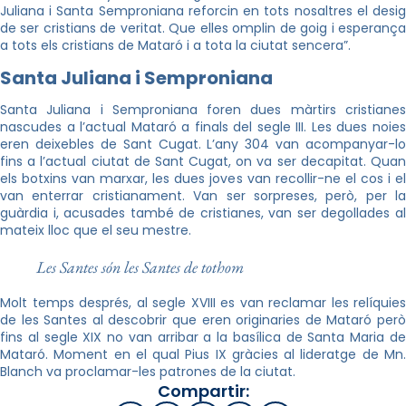
Juliana i Santa Semproniana reforcin en tots nosaltres el desig
de ser cristians de veritat. Que elles omplin de goig i esperança
a tots els cristians de Mataró i a tota la ciutat sencera”.
Santa Juliana i Semproniana
Santa Juliana i Semproniana foren dues màrtirs cristianes
nascudes a l’actual Mataró a finals del segle III. Les dues noies
eren deixebles de Sant Cugat. L’any 304 van acompanyar-lo
fins a l’actual ciutat de Sant Cugat, on va ser decapitat. Quan
els botxins van marxar, les dues joves van recollir-ne el cos i el
van enterrar cristianament. Van ser sorpreses, però, per la
guàrdia i, acusades també de cristianes, van ser degollades al
mateix lloc que el seu mestre.
Les Santes són les Santes de tothom
Molt temps després, al segle XVIII es van reclamar les relíquies
de les Santes al descobrir que eren originaries de Mataró però
fins al segle XIX no van arribar a la basílica de Santa Maria de
Mataró. Moment en el qual Pius IX gràcies al lideratge de Mn.
Blanch va proclamar-les patrones de la ciutat.
Compartir: