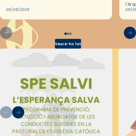
de Barcelona durant 25 anys, entre 1993 i
l'Ar
2018,…
08/08/2026
les 
06/0
pel 
Veure-ho tot