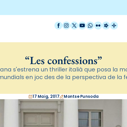
Facebook
Instagram
X / Twitter
YouTube
WhatsApp
Flickr
Radio Est
Catal
“Les confessions”
a s'estrena un thriller italià que posa la mo
mundials en joc des de la perspectiva de la f
17 Maig, 2017
Montse Punsoda