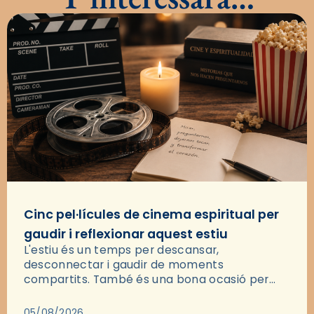
Cinc pel·lícules de cinema espiritual per
gaudir i reflexionar aquest estiu
L'estiu és un temps per descansar,
desconnectar i gaudir de moments
compartits. També és una bona ocasió per
deixar-se portar per una bona història i, a
través del cinema, reflexionar sobre les…
05/08/2026