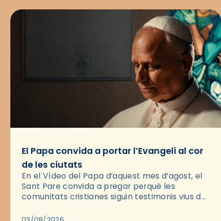
El Papa convida a portar l’Evangeli al cor
de les ciutats
En el Vídeo del Papa d’aquest mes d’agost, el
Sant Pare convida a pregar perquè les
comunitats cristianes siguin testimonis vius de
l’Evangeli enmig de les ciutats. A través d’una
pregària, el…
03/08/2026