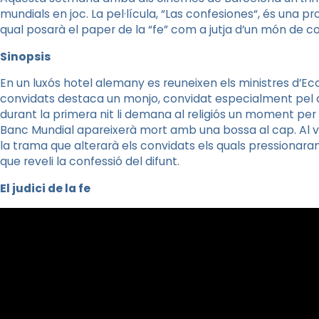
mundials en joc. La pel·lícula, “
Las
confesiones
“, és una pr
qual posarà el paper de la “fe” com a jutja d’un món de co
Sinopsis
En un luxós hotel alemany es reuneixen els ministres d’
convidats destaca un monjo, convidat especialment pel di
durant la primera nit li demana al religiós un moment per
Banc Mundial apareixerà mort amb una bossa al cap. Al v
la trama que alterarà els convidats els quals pressionaran
que reveli la confessió del difunt.
El judici de la fe