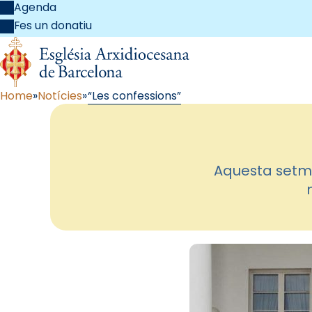
Agenda
Fes un donatiu
Home
Notícies
“Les confessions”
Aquesta setman