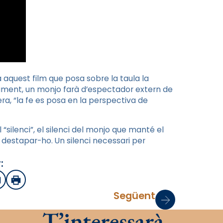
quest film que posa sobre la taula la
elament, un monjo farà d’espectador extern de
a, “la fe es posa en la perspectiva de
 “silenci”, el silenci del monjo que manté el
 destapar-ho. Un silenci necessari per
:
sApp
mail
Imprimir
Següent
T’interessarà…