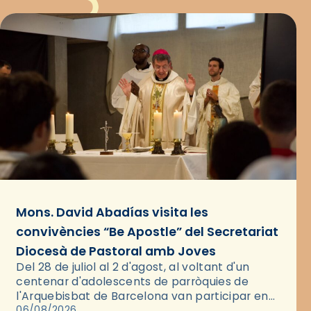
Mons. David Abadías visita les
convivències “Be Apostle” del Secretariat
Diocesà de Pastoral amb Joves
Del 28 de juliol al 2 d'agost, al voltant d'un
centenar d'adolescents de parròquies de
l'Arquebisbat de Barcelona van participar en
les convivències Be Apostle, organitzades pel
06/08/2026