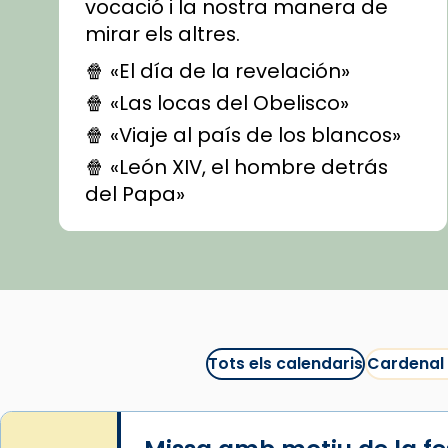
vocació i la nostra manera de
mirar els altres.
🍿 «El día de la revelación»
🍿 «Las locas del Obelisco»
🍿 «Viaje al país de los blancos»
🍿 «León XIV, el hombre detrás
del Papa»
🍿 «Las ovejas detectives»
▶️ Descobreix les seves
recomanacions i prepara una
bona sessió de cinema aquest
est
itual
#CinemaEspiritual
Tots els calendaris
Cardenal
@cinemaspiritcat
Imatge: Generada amb IA
(OpenAI)