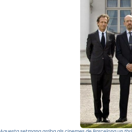
Aquesta setmana arriba als cinemes de Barcelona un
thri