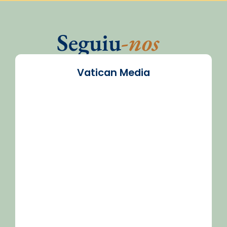
Seguiu
-nos
Vatican Media