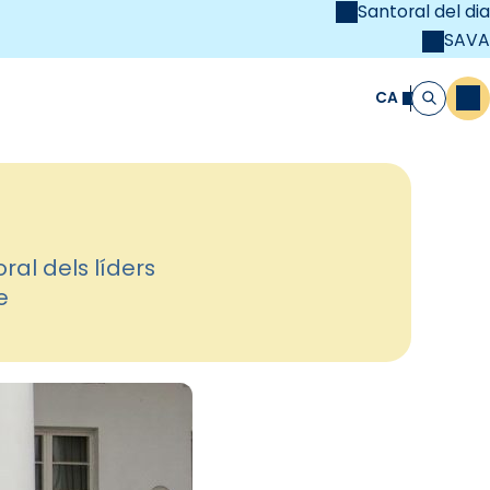
Santoral del dia
SAVA
el
unya Cristiana
CA
M
Cerca
ral dels líders
e