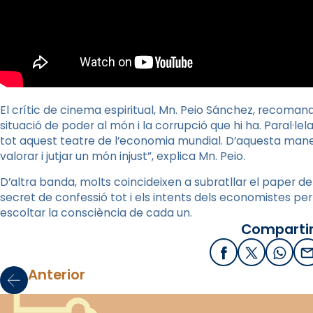
El crític de cinema espiritual,
Mn
.
Peio
Sánchez, recomana a
situació de poder al món i la corrupció que hi ha. Paral·l
tot aquest teatre de l’economia mundial. D’aquesta maner
valorar i jutjar un món injust”, explica
Mn
.
Peio
.
D’altra banda, molts coincideixen a subratllar el paper del
secret de confessió tot i els intents dels economistes per
escoltar la consciència de cada un.
Compartir
Facebook
X / Twitter
What
E
Anterior