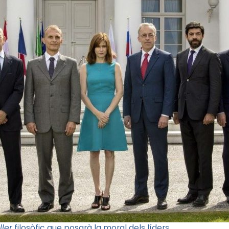
ller
filosòfic que posarà la moral dels líders