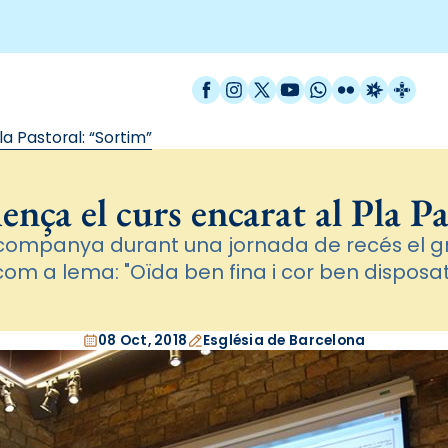
Facebook
Instagram
X / Twitter
YouTube
WhatsApp
Flickr
Radio Est
Catal
a Pastoral: “Sortim”
nça el curs encarat al Pla P
 acompanya durant una jornada de recés el g
com a lema: "Oïda ben fina i cor ben disposat
08 Oct, 2018
Església de Barcelona