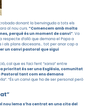
a trobada donant la benvinguda a tots els
ra al nou curs.
“Comencem amb molta
ganes, perquè és un moment de canvi”
. Va
a respecte d’allò que demana el Papa a
s i als plans diocesans… tot per anar cap a
er un canvi pastoral que sigui
ió, cal que es faci fent “xarxa” entre
“la prioritat és ser una Església, comunitat
Pla Pastoral tant com ens demana
la”. “És un canvi que ha de ser personal però
sat”
el nou lema s’ha centrat en una cita del