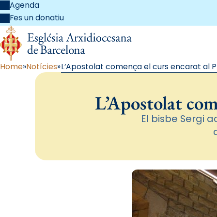
Agenda
Fes un donatiu
Home
Notícies
L’Apostolat comença el curs encarat al Pl
L’Apostolat come
El bisbe Sergi