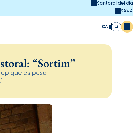
Santoral del dia
SAVA
el
unya Cristiana
CA
M
Cerca
astoral: “Sortim”
rup que es posa
"