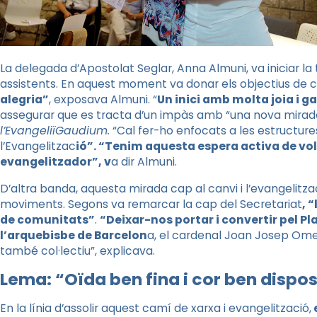
La delegada d’Apostolat Seglar, Anna Almuni, va iniciar l
assistents. En aquest moment va donar els objectius de ca
alegria”
, exposava Almuni. “
Un inici amb molta joia i 
assegurar que es tracta d’un impàs amb “una nova mirad
l’EvangeliïGaudium.
“Cal fer-ho enfocats a les estructure
l’Evangelitzac
ió”. “Tenim aquesta espera activa de vol
evangelitzador”, v
a dir Almuni.
D’altra banda, aquesta mirada cap al canvi i l’evangelitzac
moviments. Segons va remarcar la cap del Secretariat
, 
de comunitats”
.
“Deixar-nos portar i convertir pel 
l’arquebisbe de Barcelon
a, el cardenal Joan Josep Omel
també col·lectiu”, explicava.
Lema: “Oïda ben fina i cor ben dispo
En la línia d’assolir aquest camí de xarxa i evangelització,