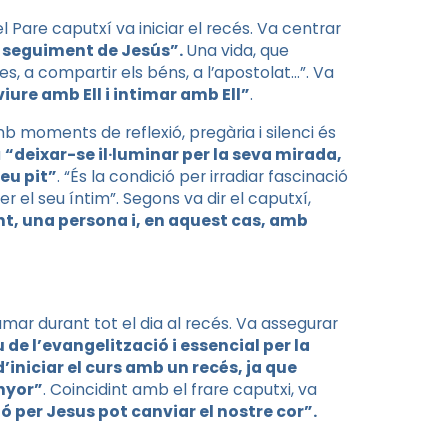
 Pare caputxí va iniciar el recés. Va centrar
l seguiment de Jesús”.
Una vida, que
 a compartir els béns, a l’apostolat…”. Va
iure amb Ell i intimar amb Ell”
.
 moments de reflexió, pregària i silenci és
a
“deixar-se il·luminar per la seva mirada,
seu pit”
. “És la condició per irradiar fascinació
el seu íntim”. Segons va dir el caputxí,
t, una persona i, en aquest cas, amb
mar durant tot el dia al recés. Va assegurar
 de l’evangelització i essencial per la
d’iniciar el curs amb un recés, ja que
nyor”
. Coincidint amb el frare caputxi, va
ó per Jesus pot canviar el nostre cor”.