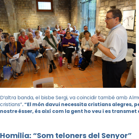
D’altra banda, el bisbe Sergi, va coincidir també amb Almu
cristians”
. “El món davui necessita cristians alegres, p
nostre ésser, és així com la gent ho veu i es transme
Homilia: “Som teloners del Senyor”