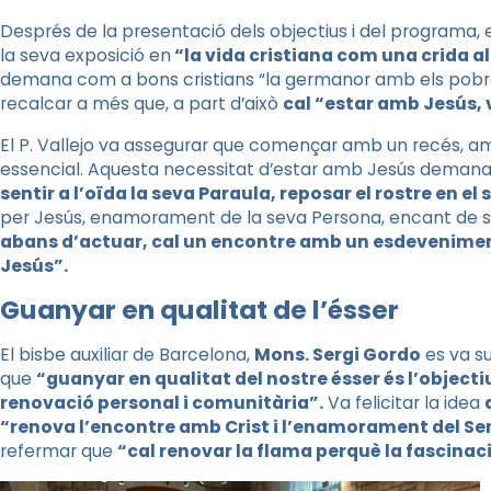
Després de la presentació dels objectius i del programa, el
la seva exposició en
“la vida cristiana com una crida a
demana com a bons cristians “la germanor amb els pobres,
recalcar a més que, a part d’això
cal “estar amb Jesús, v
El P. Vallejo va assegurar que començar amb un recés, amb
essencial. Aquesta necessitat d’estar amb Jesús deman
sentir a l’oïda la seva Paraula, reposar el rostre en el 
per Jesús, enamorament de la seva Persona, encant de ser 
abans d’actuar, cal un encontre amb un esdevenimen
Jesús”.
Guanyar en qualitat de l’ésser
El bisbe auxiliar de Barcelona,
Mons. Sergi Gordo
es va su
que
“guanyar en qualitat del nostre ésser és l’objectiu
renovació personal i comunitària”.
Va felicitar la idea
“renova l’encontre amb Crist i l’enamorament del Se
refermar que
“cal renovar la flama perquè la fascinaci