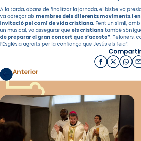
A la tarda, abans de finalitzar la jornada, el bisbe va presi
va adreçar als
membres dels diferents moviments i ent
invitació pel camí de vida cristiana
.
Fent un símil, amb
un musical, va assegurar que
els cristians
també són igual
de preparar el gran concert que s’acosta”
. Teloners, 
l’Església agraïts per la confiança que Jesús els feia”.
Compartir
Facebook
X / Twitter
What
E
Anterior