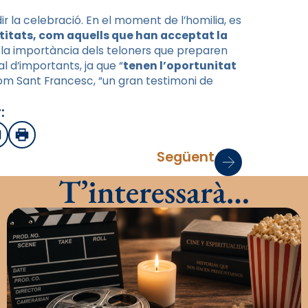
dir la celebració. En el moment de l’homilia, es
itats, com aquells que han acceptat la
 la importància dels teloners que preparen
 d’importants, ja que “
tenen l’oportunitat
com Sant Francesc, “un gran testimoni de
:
sApp
mail
Imprimir
Següent
T’interessarà…